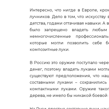
Интересно, что нигде в Европе, кр
лучников. Дело в том, что искусству
детства, годами оттачивая навыки. А
было запрещено владеть любым
немногочисленные профессионал
которые могли позволить себе 
композитные луки.
В Россию это оружие поступало чере
денег, поэтому владеть луками могл
существуют предположения, что на
составными луками – сохранились
компактными луками. Оружие таког
дерева, не имело бы никакой боевой 
На Руси простые составные луки нач