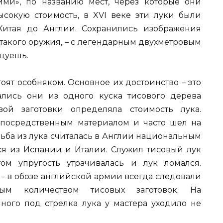
ми», по названию мест, через которые они
ысокую стоимость, в XVI веке эти луки были
Китая до Англии. Сохранились изображения
такого оружия, – с легендарным двухметровым
рцуешь.
ят особняком. Основное их достоинство – это
ались они из одного куска тисового дерева
ой заготовки определяла стоимость лука.
 посредственным материалом и часто шел на
льба из лука считалась в Англии национальным
лся из Испании и Италии. Служил тисовый лук
ом упругость утрачивалась и лук ломался.
 – в обозе английской армии всегда следовали
ным количеством тисовых заготовок. На
ного под стрелка лука у мастера уходило не