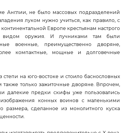
оме Англии, не было массовых подразделений
 владения луком нужно учиться, как правило, с
 в континентальной Европе крестьянам настрого
 видом оружия. И лучниками там были
ьные военные, преимущественно дворяне,
более компактные, мощные и долговечные
з степи на юго-востоке и стоило баснословных
и также только зажиточные дворяне. Впрочем,
ши далекие предки скифы уже пользовались
 изображения конных воинов с маленькими
о размера, сделанное из монолитного куска
ценности.
али изготавливать предположительно с X века.