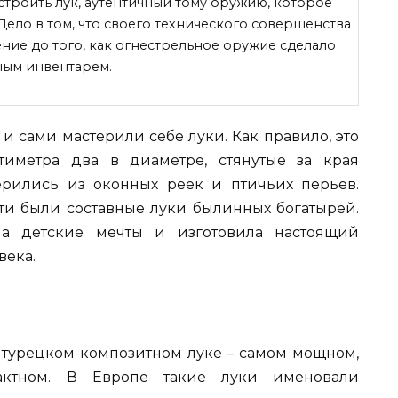
троить лук, аутентичный тому оружию, которое
 Дело в том, что своего технического совершенства
ение до того, как огнестрельное оружие сделало
ым инвентарем.
и сами мастерили себе луки. Как правило, это
иметра два в диаметре, стянутые за края
ерились из оконных реек и птичьих перьев.
и были составные луки былинных богатырей.
ла детские мечты и изготовила настоящий
века.
 турецком композитном луке – самом мощном,
актном. В Европе такие луки именовали