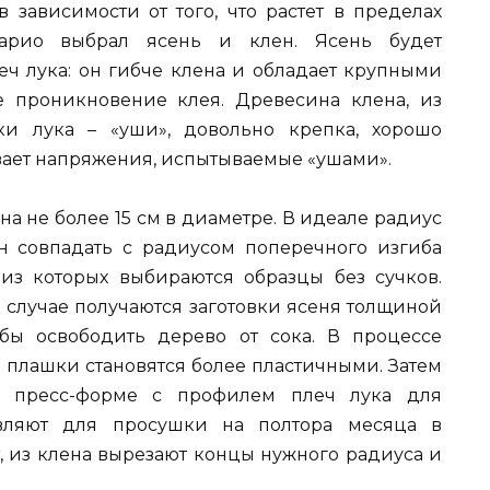
 в зависимости от того, что растет в пределах
Марио выбрал ясень и клен. Ясень будет
еч лука: он гибче клена и обладает крупными
 проникновение клея. Древесина клена, из
ки лука – «уши», довольно крепка, хорошо
ает напряжения, испытываемые «ушами».
на не более 15 см в диаметре. В идеале радиус
н совпадать с радиусом поперечного изгиба
, из которых выбираются образцы без сучков.
 случае получаются заготовки ясеня толщиной
обы освободить дерево от сока. В процессе
 плашки становятся более пластичными. Затем
й пресс-форме с профилем плеч лука для
вляют для просушки на полтора месяца в
т, из клена вырезают концы нужного радиуса и