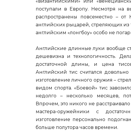
«византийскими» или «венециански
поступали в Европу. Несмотря на в
распространены повсеместно – от 
английских рыцарей, стреляющих из 
английским «лонгбоу» особо не пога
Английские длинные луки вообще сто
дешевизна и технологичность. Дел
достаточной длины, и цена тисов
Английский тис считался довольно
изготовление личного оружия – стре
видом спорта. «Боевой» тис завози
недолго – несколько месяцев, пот
Впрочем, это никого не расстраивало
мастера-оружейники с достаточ
изготовление персонально подогнан
больше полутора часов времени.