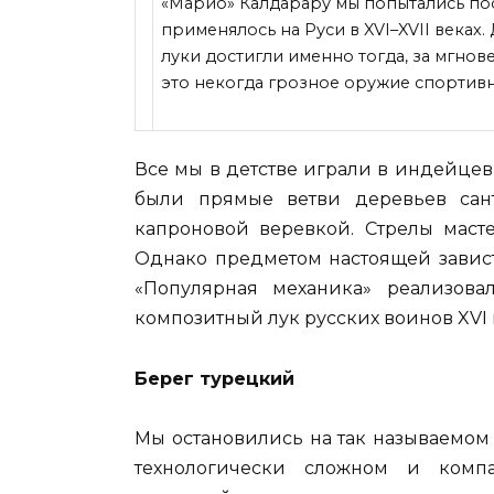
«Марио» Калдарару мы попытались пос
применялось на Руси в XVI–XVII веках.
луки достигли именно тогда, за мгнов
это некогда грозное оружие
спортивн
Все мы в детстве играли в индейцев 
были прямые ветви деревьев сант
капроновой веревкой. Стрелы маст
Однако предметом настоящей завист
«Популярная механика» реализова
композитный лук русских воинов XVI 
Берег турецкий
Мы остановились на так называемом
технологически сложном и комп