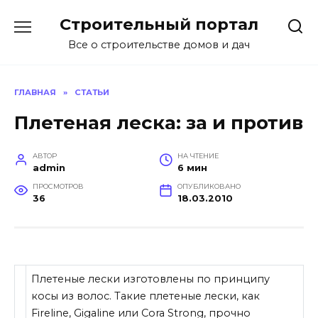
Перейти
Строительный портал
к
содержанию
Все о строительстве домов и дач
ГЛАВНАЯ
»
СТАТЬИ
Плетеная леска: за и против
АВТОР
НА ЧТЕНИЕ
admin
6 мин
ПРОСМОТРОВ
ОПУБЛИКОВАНО
36
18.03.2010
Плетеные лески изготовлены по принципу
косы из волос. Такие плетеные лески, как
Fireline, Gigaline или Cora Strong, прочно