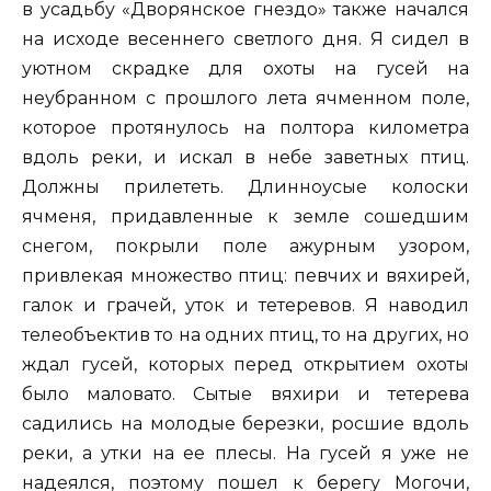
в усадьбу «Дворянское гнездо» также начался
на исходе весеннего светлого дня. Я сидел в
уютном скрадке для охоты на гусей на
неубранном с прошлого лета ячменном поле,
которое протянулось на полтора километра
вдоль реки, и искал в небе заветных птиц.
Должны прилететь. Длинноусые колоски
ячменя, придавленные к земле сошедшим
снегом, покрыли поле ажурным узором,
привлекая множество птиц: певчих и вяхирей,
галок и грачей, уток и тетеревов. Я наводил
телеобъектив то на одних птиц, то на других, но
ждал гусей, которых перед открытием охоты
было маловато. Сытые вяхири и тетерева
садились на молодые березки, росшие вдоль
реки, а утки на ее плесы. На гусей я уже не
надеялся, поэтому пошел к берегу Могочи,