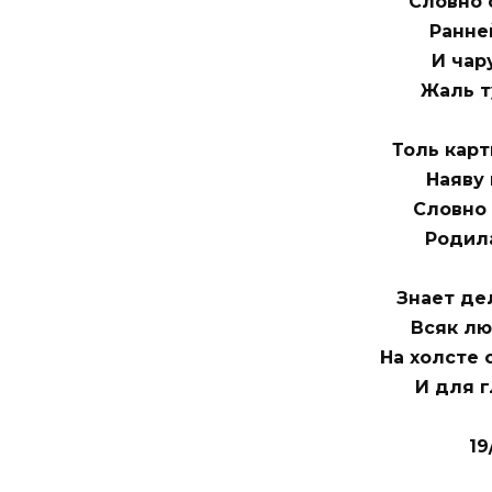
Словно 
Ранне
И чар
Жаль т
Толь карт
Наяву 
Словно 
Родила
Знает де
Всяк лю
На холсте 
И для г
19