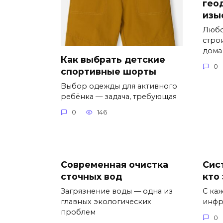
гео
изы
Любо
строи
дома
Как выбрать детские
0
спортивные шорты
Выбор одежды для активного
ребёнка — задача, требующая
0
146
Современная очистка
Сис
сточных вод
кто 
Загрязнение воды — одна из
С ка
главных экологических
инфр
проблем
0