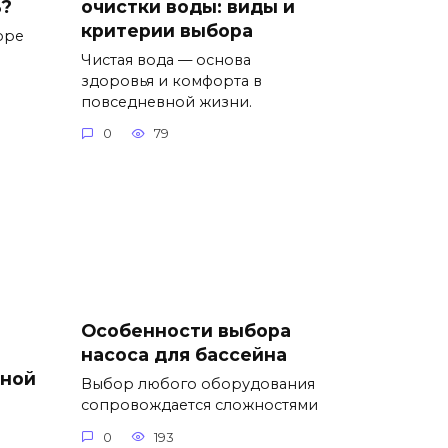
ь?
очистки воды: виды и
критерии выбора
оре
Чистая вода — основа
здоровья и комфорта в
повседневной жизни.
0
79
Особенности выбора
насоса для бассейна
рной
Выбор любого оборудования
сопровождается сложностями
0
193