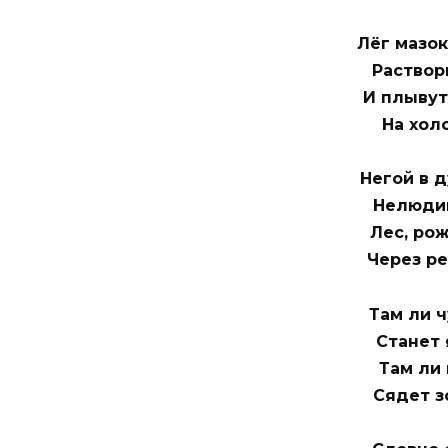
Лёг мазок
Раствор
И плывут
На хол
Негой в д
Нелюдим
Лес, рож
Через ре
Там ли ч
Станет 
Там ли 
Сядет з