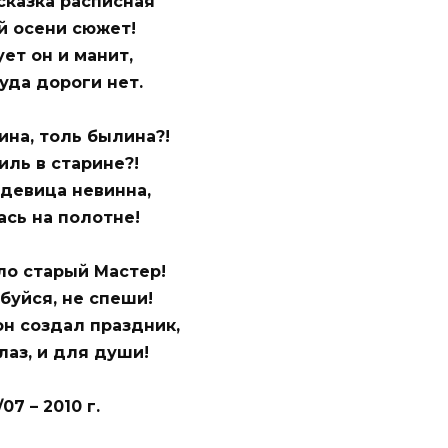
сказка расписная
й осени сюжет!
ует он и манит,
уда дороги нет.
ина, толь былина?!
иль в старине?!
девица невинна,
сь на полотне!
ло старый Мастер!
буйся, не спеши!
он создал праздник,
лаз, и для души!
/07 – 2010 г.