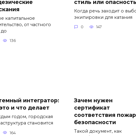
дезические
стиль или опасност
скания
Когда речь заходит о выб
экипировки для катания
е капитальное
тельство, от частного
0
147
 до
136
темный интегратор:
Зачем нужен
это и что делает
сертификат
соответствия пожа
ждым годом, городская
безопасности
аструктура становится
Такой документ, как
164