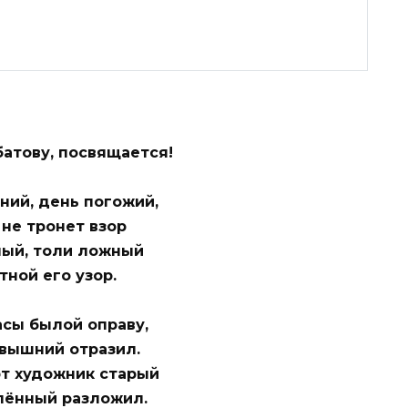
атову, посвящается!
ний, день погожий,
 не тронет взор
ный, толи ложный
ной его узор.
асы былой оправу,
вышний отразил.
т художник старый
лённый разложил.