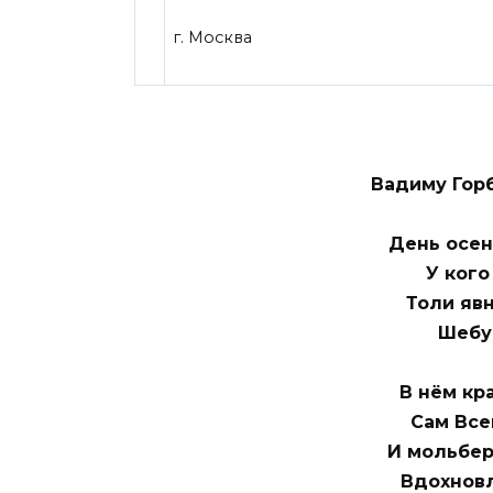
г. Москва
Вадиму Горб
День осен
У кого
Толи яв
Шебут
В нём кр
Сам Все
И мольбер
Вдохнов