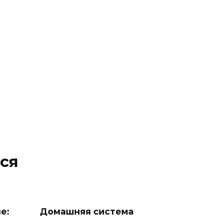
ся
е:
Домашняя система