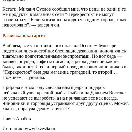
Кстати, Михаил Суслов сообщил мне, что цены на одни и те
же продукты в магазинах сети "Перекресток" не могут
различаться. "Если магазины находятся в одном городе, такое
невозможно", — заверил он.
Развязка и катарсис
В общем, все участники спектакля на Осеннем бульваре
подготовились достойно: блестящие декорации дополнялись
тщательно подготовленными экспромтами. Но вот беда —
занавес опущен, софиты погасли, а рыбы дешевой как не
было, так и нет. И если первый поход высоких чиновников в
"Перекресток" был для магазина трагедией, то второй…
Поживем — увидим.
Природа в этом году сделала нам щедрый подарок —
небывалый улов красной рыбы. Рыбаки на Дальнем Востоке
не успевают ее выгребать, а на прилавках все как всегда.
Чиновники и торговцы устраивают друг другу сцены. Может,
хватит, пора уже делом заняться?
Павел Арабов
Источник: www.izvestia.ru