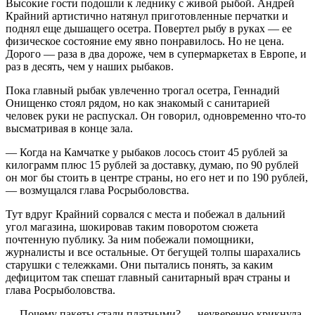
Высокие гости подошли к леднику с живой рыбой. Андрей
Крайний артистично натянул приготовленные перчатки и
поднял еще дышащего осетра. Повертел рыбу в руках — ее
физическое состояние ему явно понравилось. Но не цена.
Дорого — раза в два дороже, чем в супермаркетах в Европе, и
раз в десять, чем у наших рыбаков.
Пока главный рыбак увлеченно трогал осетра, Геннадий
Онищенко стоял рядом, но как знакомый с санитарией
человек руки не распускал. Он говорил, одновременно что-то
высматривая в конце зала.
— Когда на Камчатке у рыбаков лосось стоит 45 рублей за
килограмм плюс 15 рублей за доставку, думаю, по 90 рублей
он мог бы стоить в центре страны, но его нет и по 190 рублей,
— возмущался глава Росрыболовства.
Тут вдруг Крайний сорвался с места и побежал в дальний
угол магазина, шокировав таким поворотом сюжета
почтенную публику. За ним побежали помощники,
журналисты и все остальные. От бегущей толпы шарахались
старушки с тележками. Они пытались понять, за каким
дефицитом так спешат главный санитарный врач страны и
глава Росрыболовства.
— Почему пакеты стали платными? — неуверенно крикнула