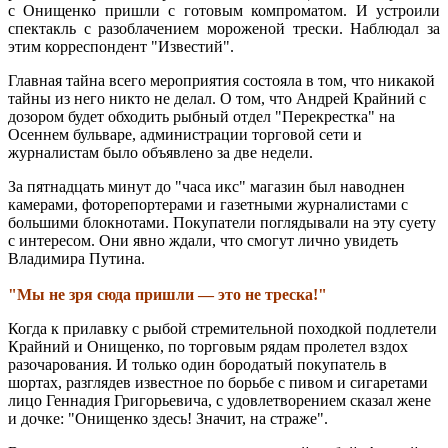
с Онищенко пришли с готовым компроматом. И устроили
спектакль с разоблачением мороженой трески. Наблюдал за
этим корреспондент "Известий".
Главная тайна всего мероприятия состояла в том, что никакой
тайны из него никто не делал. О том, что Андрей Крайний с
дозором будет обходить рыбный отдел "Перекрестка" на
Осеннем бульваре, администрации торговой сети и
журналистам было объявлено за две недели.
За пятнадцать минут до "часа икс" магазин был наводнен
камерами, фоторепортерами и газетными журналистами с
большими блокнотами. Покупатели поглядывали на эту суету
с интересом. Они явно ждали, что смогут лично увидеть
Владимира Путина.
"Мы не зря сюда пришли — это не треска!"
Когда к прилавку с рыбой стремительной походкой подлетели
Крайний и Онищенко, по торговым рядам пролетел вздох
разочарования. И только один бородатый покупатель в
шортах, разглядев известное по борьбе с пивом и сигаретами
лицо Геннадия Григорьевича, с удовлетворением сказал жене
и дочке: "Онищенко здесь! Значит, на страже".