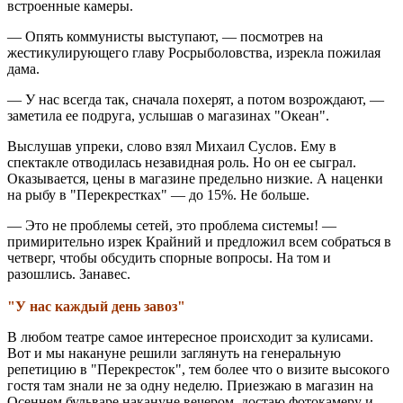
встроенные камеры.
— Опять коммунисты выступают, — посмотрев на
жестикулирующего главу Росрыболовства, изрекла пожилая
дама.
— У нас всегда так, сначала похерят, а потом возрождают, —
заметила ее подруга, услышав о магазинах "Океан".
Выслушав упреки, слово взял Михаил Суслов. Ему в
спектакле отводилась незавидная роль. Но он ее сыграл.
Оказывается, цены в магазине предельно низкие. А наценки
на рыбу в "Перекрестках" — до 15%. Не больше.
— Это не проблемы сетей, это проблема системы! —
примирительно изрек Крайний и предложил всем собраться в
четверг, чтобы обсудить спорные вопросы. На том и
разошлись. Занавес.
"У нас каждый день завоз"
В любом театре самое интересное происходит за кулисами.
Вот и мы накануне решили заглянуть на генеральную
репетицию в "Перекресток", тем более что о визите высокого
гостя там знали не за одну неделю. Приезжаю в магазин на
Осеннем бульваре накануне вечером, достаю фотокамеру и