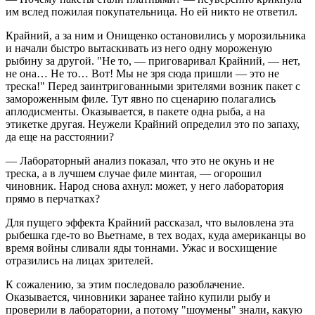
им вслед пожилая покупательница. Но ей никто не ответил.
Крайний, а за ним и Онищенко остановились у морозильника
и начали быстро вытаскивать из него одну мороженую
рыбину за другой. "Не то, — приговаривал Крайний, — нет,
не она… Не то… Вот! Мы не зря сюда пришли — это не
треска!" Перед заинтригованными зрителями возник пакет с
замороженным филе. Тут явно по сценарию полагались
аплодисменты. Оказывается, в пакете одна рыба, а на
этикетке другая. Неужели Крайний определил это по запаху,
да еще на расстоянии?
— Лабораторный анализ показал, что это не окунь и не
треска, а в лучшем случае филе минтая, — огорошил
чиновник. Народ снова ахнул: может, у него лаборатория
прямо в перчатках?
Для пущего эффекта Крайний рассказал, что выловлена эта
рыбешка где-то во Вьетнаме, в тех водах, куда американцы во
время войны сливали яды тоннами. Ужас и восхищение
отразились на лицах зрителей.
К сожалению, за этим последовало разоблачение.
Оказывается, чиновники заранее тайно купили рыбу и
проверили в лаборатории, а потому "шоумены" знали, какую