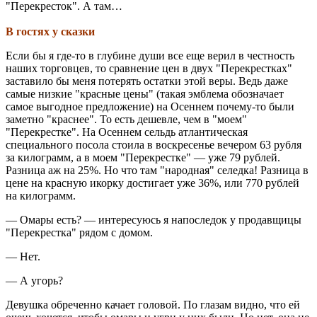
"Перекресток". А там…
В гостях у сказки
Если бы я где-то в глубине души все еще верил в честность
наших торговцев, то сравнение цен в двух "Перекрестках"
заставило бы меня потерять остатки этой веры. Ведь даже
самые низкие "красные цены" (такая эмблема обозначает
самое выгодное предложение) на Осеннем почему-то были
заметно "краснее". То есть дешевле, чем в "моем"
"Перекрестке". На Осеннем сельдь атлантическая
специального посола стоила в воскресенье вечером 63 рубля
за килограмм, а в моем "Перекрестке" — уже 79 рублей.
Разница аж на 25%. Но что там "народная" селедка! Разница в
цене на красную икорку достигает уже 36%, или 770 рублей
на килограмм.
— Омары есть? — интересуюсь я напоследок у продавщицы
"Перекрестка" рядом с домом.
— Нет.
— А угорь?
Девушка обреченно качает головой. По глазам видно, что ей