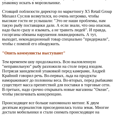
упаковку искать в морозильнике.
Стоящий поблизости директор по маркетингу X5 Retail Group
Михаил Суслов возмутился, но очень негромко, чтобы
высокие гости не услышали: "Это не наши проблемы, нам
такую рыбу поставщики дали. А если знали, что она опасная,
надо было сразу и изымать, а не травить людей". И правда,
госорганы обязаны нарушения ликвидировать. А тут,
выходит, некондиционный товар специально "придержали",
чтобы с помпой его обнаружить.
"Опять коммунисты выступают"
Тем временем шоу продолжалось. Всю выловленную
"неправильную" рыбу разложили на столе перед входом.
Потрясая заиндевелой упаковкой перед камерами, Андрей
Крайний говорил речь. Во-первых, льда на продукты
намораживают до половины веса. Во-вторых, перед рыбаками
существует масса препятствий для поставки в торговые сети.
В-третьих, надо срочно открывать новые магазины "Океан",
чтобы увеличивать конкуренцию.
Происходящее все больше напоминало митинг. К двум
десяткам журналистов присоединилась толпа зевак. Многие
достали мобильники и стали снимать происходящее на