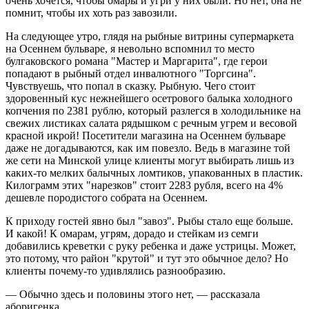
очень хочется, чтобы омары и угри у них были. Но нет, она не
помнит, чтобы их хоть раз завозили.
На следующее утро, глядя на рыбные витрины супермаркета
на Осеннем бульваре, я невольно вспомнил то место
булгаковского романа "Мастер и Маргарита", где герои
попадают в рыбный отдел инвалютного "Торгсина".
Чувствуешь, что попал в сказку. Рыбную. Чего стоит
здоровенный кус нежнейшего осетрового балыка холодного
копчения по 2381 рублю, который разлегся в холодильнике на
свежих листиках салата рядышком с речным угрем и весовой
красной икрой! Посетители магазина на Осеннем бульваре
даже не догадываются, как им повезло. Ведь в магазине той
же сети на Минской улице клиенты могут выбирать лишь из
каких-то мелких балычных ломтиков, упакованных в пластик.
Килограмм этих "нарезков" стоит 2283 рубля, всего на 4%
дешевле породистого собрата на Осеннем.
К приходу гостей явно был "завоз". Рыбы стало еще больше.
И какой! К омарам, угрям, дорадо и стейкам из семги
добавились креветки с руку ребенка и даже устрицы. Может,
это потому, что район "крутой" и тут это обычное дело? Но
клиенты почему-то удивлялись разнообразию.
— Обычно здесь и половины этого нет, — рассказала
аборигенка.