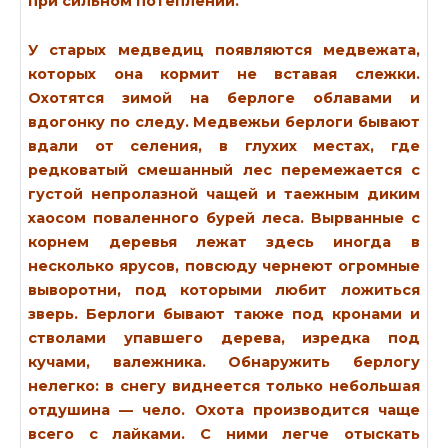
при сильном потеплении.
У старых медведиц появляются медвежата,
которых она кормит не вставая слежки.
Охотятся зимой на берлоге облавами и
вдогонку по следу. Медвежьи берлоги бывают
вдали от селения, в глухих местах, где
редковатый смешанный лес перемежается с
густой непролазной чащей и таежным диким
хаосом поваленного бурей леса. Вырванные с
корнем деревья лежат здесь иногда в
несколько ярусов, повсюду чернеют огромные
выворотни, под которыми любит ложиться
зверь. Берлоги бывают также под кронами и
стволами упавшего дерева, изредка под
кучами, валежника. Обнаружить берлогу
нелегко: в снегу виднеется только небольшая
отдушина — чело. Охота производится чаще
всего с лайками. С ними легче отыскать