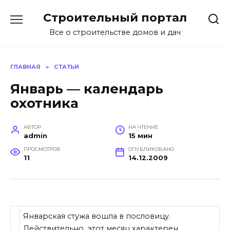
Перейти
Строительный портал
к
содержанию
Все о строительстве домов и дач
ГЛАВНАЯ
»
СТАТЬИ
Январь — календарь
охотника
АВТОР
НА ЧТЕНИЕ
admin
15 мин
ПРОСМОТРОВ
ОПУБЛИКОВАНО
11
14.12.2009
Январская стужа вошла в пословицу.
Действительно, этот месяц характерен