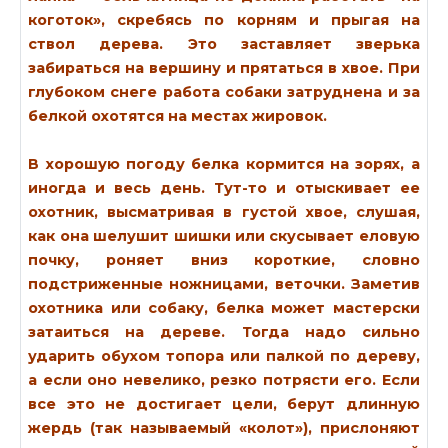
коготок», скребясь по корням и прыгая на
ствол дерева. Это заставляет зверька
забираться на вершину и прятаться в хвое. При
глубоком снеге работа собаки затруднена и за
белкой охотятся на местах жировок.
В хорошую погоду белка кормится на зорях, а
иногда и весь день. Тут-то и отыскивает ее
охотник, высматривая в густой хвое, слушая,
как она шелушит шишки или скусывает еловую
почку, роняет вниз короткие, словно
подстриженные ножницами, веточки. Заметив
охотника или собаку, белка может мастерски
затаиться на дереве. Тогда надо сильно
ударить обухом топора или палкой по дереву,
а если оно невелико, резко потрясти его. Если
все это не достигает цели, берут длинную
жердь (так называемый «колот»), прислоняют