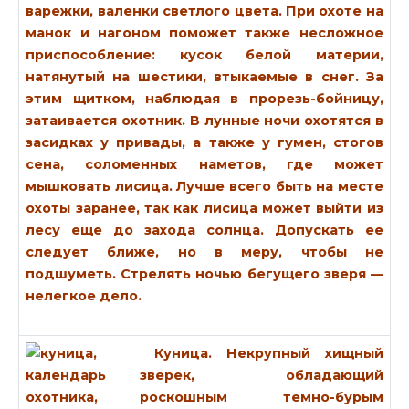
варежки, валенки светлого цвета. При охоте на
манок и нагоном поможет также несложное
приспособление: кусок белой материи,
натянутый на шестики, втыкаемые в снег. За
этим щитком, наблюдая в прорезь-бойницу,
затаивается охотник. В лунные ночи охотятся в
засидках у привады, а также у гумен, стогов
сена, соломенных наметов, где может
мышковать лисица. Лучше всего быть на месте
охоты заранее, так как лисица может выйти из
лесу еще до захода солнца. Допускать ее
следует ближе, но в меру, чтобы не
подшуметь. Стрелять ночью бегущего зверя —
нелегкое дело.
Куница.
Некрупный хищный
зверек, обладающий
роскошным темно-бурым