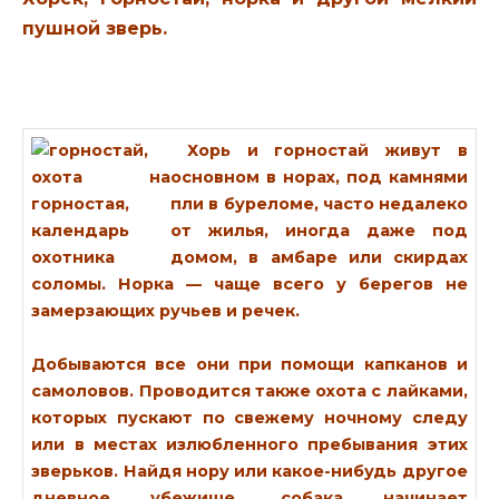
пушной зверь.
Хорь и горностай
живут в
основном в норах, под камнями
пли в буреломе, часто недалеко
от жилья, иногда даже под
домом, в амбаре или скирдах
соломы. Норка — чаще всего у берегов не
замерзающих ручьев и речек.
Добываются все они при помощи капканов и
самоловов. Проводится также охота с лайками,
которых пускают по свежему ночному следу
или в местах излюбленного пребывания этих
зверьков. Найдя нору или какое-нибудь другое
дневное убежище, собака начинает