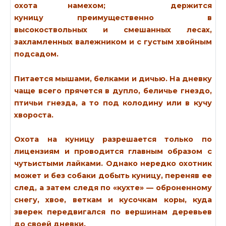
мехом; держится
преимущественно в
высокоствольных и смешанных лесах,
захламленных валежником и с густым хвойным
подсадом.
Питается мышами, белками и дичью. На дневку
чаще всего прячется в дупло, беличье гнездо,
птичьи гнезда, а то под колодину или в кучу
хвороста.
Охота на куницу разрешается только по
лицензиям и проводится главным образом с
чутьистыми лайками. Однако нередко охотник
может и без собаки добыть куницу, переняв ее
след, а затем следя по «кухте» — оброненному
снегу, хвое, веткам и кусочкам коры, куда
зверек передвигался по вершинам деревьев
до своей дневки.