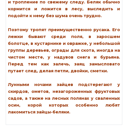
и тропление по свежему следу. Беляк обычно
кормится и ложится в лесу, выследить и
подойти к нему без шума очень трудно.
Поэтому тропят преимущественно русака. Его
лежки бывают среди поля, в заросшем
болотце, в кустарнике и овражке, у небольшой
группы деревьев, ограды для скота, иногда на
чистом месте, у надувов снега и бурьяна.
Перед тем как залечь, заяц замысловато
путает след, делая петли, двойки, сметки.
Лунными ночами зайцев подстерегают у
скирдов, ометов, незагороженных фруктовых
садов, а также на лесных полянах у сваленных
осин, корой которых особенно любят
лакомиться зайцы-беляки.