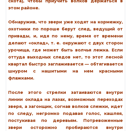
скота), чтобы приучить волков держаться в
этом районе.
Обнаружив, что звери уже ходят на кормежку,
охотники по пороше берут след, ведущий от
привады, и, идя по нему, время от времени
делают «оклад», т. е. окружают с двух сторон
урочища, где может быть волчья лежка. Если
оттуда выходных следов нет, то этот лесной
квартал быстро заглаживается — обтягивается
шнуром с нашитыми на нем красными
флажками.
После этого стрелки затаиваются внутри
линии оклада на лазах, возможных переходах
зверя, а загонщик, согнав волков слежки, идет
по следу, негромко подавая голос, кашляя,
постукивая по деревьям. Потревоженные
звери осторожно пробираются внутри