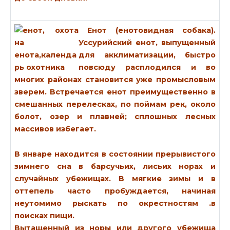
Енот (енотовидная собака).
Уссурийский енот, выпущенный
для акклиматизации, быстро
повсюду расплодился и во
многих районах становится уже промысловым
зверем. Встречается енот преимущественно в
смешанных перелесках, по поймам рек, около
болот, озер и плавней; сплошных лесных
массивов избегает.
В январе находится в состоянии прерывистого
зимнего сна в барсучьих, лисьих норах и
случайных убежищах. В мягкие зимы и в
оттепель часто пробуждается, начиная
неутомимо рыскать по окрестностям .в
поисках пищи.
Вытащенный из норы или другого убежища