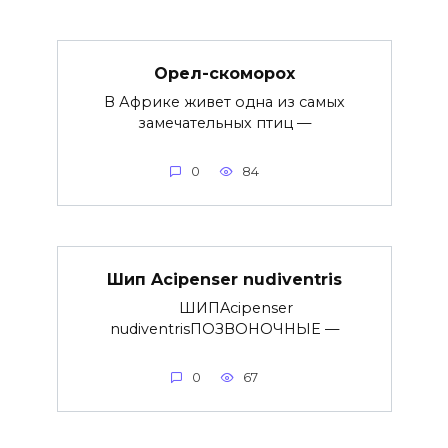
Орел-скоморох
В Африке живет одна из самых
замечательных птиц —
0
84
Шип Acipenser nudiventris
ШИПAcipenser
nudiventrisПОЗВОНОЧНЫЕ —
0
67