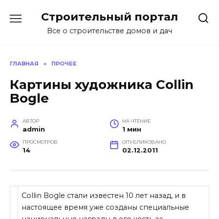
Перейти
Строительный портал
к
содержанию
Все о строительстве домов и дач
ГЛАВНАЯ
»
ПРОЧЕЕ
Картины художника Collin
Bogle
АВТОР
НА ЧТЕНИЕ
admin
1 мин
ПРОСМОТРОВ
ОПУБЛИКОВАНО
14
02.12.2011
Collin Bogle стали известен 10 лет назад, и в
настоящее время уже созданы специальные
национальные награды в его честь за