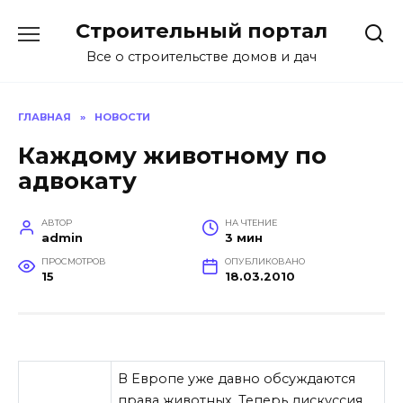
Перейти
Строительный портал
к
содержанию
Все о строительстве домов и дач
ГЛАВНАЯ
»
НОВОСТИ
Каждому животному по
адвокату
АВТОР
НА ЧТЕНИЕ
admin
3 мин
ПРОСМОТРОВ
ОПУБЛИКОВАНО
15
18.03.2010
В Европе уже давно обсуждаются
права животных. Теперь дискуссия