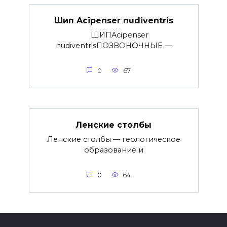
Шип Acipenser nudiventris
ШИПAcipenser
nudiventrisПОЗВОНОЧНЫЕ —
0
67
Ленские столбы
Ленские столбы — геологическое
образование и
0
64