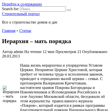
Перейти к содержанию
Search for:
Строительный портал
Все о строительстве домов и дач
Главная
»
Статьи
Иерархия – мать порядка
Автор
admin
На чтение
12 мин
Просмотров
21
Опубликовано
28.03.2013
Наша жизнь иерархична и упорядочена Уставом
Церкви. Неприятие Церкви Христовой, которая
требует от человека труда и исполнения законов,
приводит к отрицанию малой церкви – семьи. С
протоиереем Валерианом Кречетовым,
настоятелем храмов Покрова Богородицы и
Новомучеников и Исповедников Российских в
селе Акулово Московской области, беседовали об
этом журналисты православного журнала
«Покров», который
издается в рамках программы
благотворительной помощи Национального Фонда