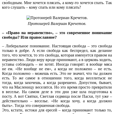
свободным. Мне хочется плясать, а кому-то хочется спать. Так
кого слушать – кому спать или кому плясать?
Протоиерей Валериан Кречетов.
– «Право на неравенство», – это современное понимание
свободы? Или православное?
– Либеральное понимание. Настоящая свобода – это свобода
только в добре. А если свобода как беспредел, как делание
того, что хочется, то это свобода, которая именуется правом на
неравенство. Люди веру вроде принимают, а в церковь ходить,
уставы соблюдать – не хотят. Иногда говорят: я вообще мяса
не ем. «Не вообще не ем», а когда не положено – не есть.
Когда положено – можешь есть. Это не значит, что ты должен
есть. То же самое в отношении того, когда веселиться: не
тогда, когда захочешь, а когда разрешено. Допустим, бывает,
что на Масленицу веселятся. Но это время просто превратили
в веселье. На самом деле в эти дни уже шла подготовка к
посту. А вот Святки, Светлая седмица после Пасхи, тут уже –
действительно – веселье. «Не когда хочу, а когда должно
быть». Тогда это совершенная свобода.
Это, кстати, истоки для ересей – когда принимают только то,