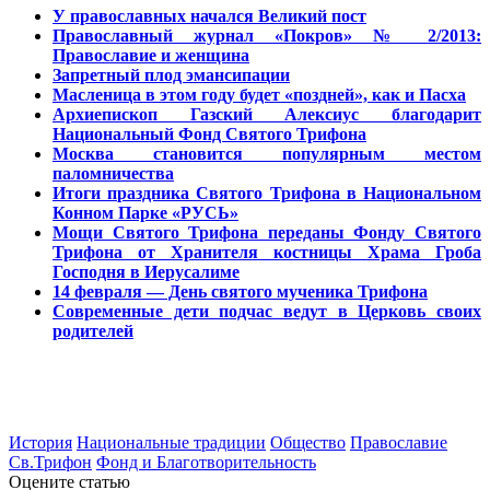
У православных начался Великий пост
Православный журнал «Покров» № 2/2013:
Православие и женщина
Запретный плод эмансипации
Масленица в этом году будет «поздней», как и Пасха
Архиепископ Газский Алексиус благодарит
Национальный Фонд Святого Трифона
Москва становится популярным местом
паломничества
Итоги праздника Святого Трифона в Национальном
Конном Парке «РУСЬ»
Мощи Святого Трифона переданы Фонду Святого
Трифона от Хранителя костницы Храма Гроба
Господня в Иерусалиме
14 февраля — День святого мученика Трифона
Современные дети подчас ведут в Церковь своих
родителей
История
Национальные традиции
Общество
Православие
Св.Трифон
Фонд и Благотворительность
Оцените статью