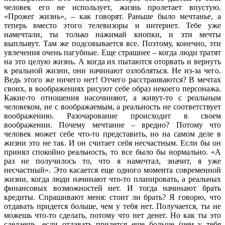
человек его не использует, жизнь пролетает впустую.
«Прожег жизнь», – как говорят. Раньше было мечтанье, а
теперь вместо этого телевизоры и интернет. Тебе уже
намечтали, ты только нажимай кнопки, и эти мечты
выплывут. Там же подсовывается все. Поэтому, конечно, эти
увлечения очень пагубные. Еще страшнее – когда люди тратят
на это целую жизнь. А когда их пытаются оторвать и вернуть
к реальной жизни, они начинают озлобляться. Не из-за чего.
Ведь этого же ничего нет! Отчего расстраиваются? В мечтах
своих, в воображениях рисуют себе образ некоего персонажа.
Какие-то отношения насочиняют, а живут-то с реальным
человеком, не с воображаемым, а реальность не соответствует
воображению. Разочарование происходит в своем
воображении. Почему мечтание – вредно? Потому что
человек может себе что-то представить, но на самом деле в
жизни это не так. И он считает себя несчастным. Если бы он
принял спокойно реальность, то все было бы нормально. «А
раз не получилось то, что я намечтал, значит, я уже
несчастный». Это касается еще одного момента современной
жизни, когда люди начинают что-то планировать, а реальных
финансовых возможностей нет. И тогда начинают брать
кредиты. Спрашивают меня: стоит ли брать? Я говорю, что
отдавать придется больше, чем у тебя нет. Получается, ты не
можешь что-то сделать, потому что нет денег. Но как ты это
сделаешь, если отдавать придется еще больше (чем у тебя