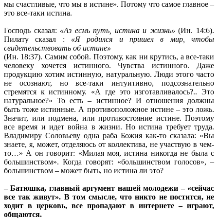
мы счастливые, что мы в истине». Потому что самое главное –
это все-таки истина.
Господь сказал:
«Аз есмь путь, истина и жизнь»
(Ин. 14:6).
Пилату сказал :
«Я родился и пришел в мир, чтобы
свидетельствовать об истине»
(Ин. 18:37). Самим собой. Поэтому, как ни крутись, а все-таки
человеку хочется истинного. Чувства истинного. Даже
продукцию хотим истинную, натуральную. Люди этого часто
не осознают, но все-таки интуитивно, подсознательно
стремятся к истинному. «А где это изготавливалось?.. Это
натуральное?» То есть – истинное? И отношения должны
быть тоже истинные. А противоположное истине – это ложь.
Значит, или подмена, или противостояние истине. Поэтому
все время и идет война в жизни. Но истина требует труда.
Владимиру Соловьеву одна раба Божия как-то сказала: «Вы
знаете, я, может, отделяюсь от коллектива, не участвую в чем-
то…» А он говорит: «Милая моя, истина никогда не была с
большинством». Когда говорят: «большинством голосов», –
большинством – может быть, но истина ли это?
– Батюшка, главный аргумент нашей молодежи – «сейчас
все так живут». В том смысле, что никто не постится, не
ходит в церковь, все пропадают в интернете – играют,
общаются.