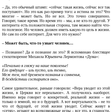
– Да, это обычный штамп: «сейчас такая жизнь, сейчас все так
поступают». Но это как раз пример того: а истина ли это? Что
многие – может быть. Но не все. Это точно совершенно.
Говорят, такое время. Но время это – мы, а не кто-то другой. У
интернета есть положительная сторона, там можно найти что-
то полезное. Но человек должен иметь какую-то цель в жизни.
Не сам по себе интернет. Для чего это нужно?
– Может быть, что-то узнает человек…
– Познание? Да и познание ли это? Я вспоминаю блестящее
стихотворение Михаила Юрьевича Лермонтова «Дума»:
«Печально я гляжу на наше поколенье!
Его грядущее – иль пусто, иль темно,
Меж тем, под бременем познанья и
сомненья,
В бездействии состарится оно».
Самое удивительное, раньше говорили: «Вера уводит из этой
жизни, в Церкви все нереальное». А получилось наоборот.
Именно вера говорит о конкретной, реальной жизни – не
только о земной, но и о будущей. А вот виртуальность – не то
что от будущей, от этой жизни уводит. Сейчас живут в
«сетях», играют во всевозможные игры – все это, в сущности,