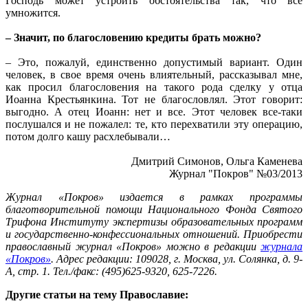
Господь может устроить обстоятельства так, что все
умножится.
– Значит, по благословению кредиты брать можно?
– Это, пожалуй, единственно допустимый вариант. Один
человек, в свое время очень влиятельный, рассказывал мне,
как просил благословения на такого рода сделку у отца
Иоанна Крестьянкина. Тот не благословлял. Этот говорит:
выгодно. А отец Иоанн: нет и все. Этот человек все-таки
послушался и не пожалел: те, кто перехватили эту операцию,
потом долго кашу расхлебывали…
Дмитрий Симонов, Ольга Каменева
Журнал "Покров" №03/2013
Журнал «Покров» издается в рамках программы
благотворительной помощи Национального Фонда Святого
Трифона Институту экспертизы образовательных программ
и государственно-конфессиональных отношений. Приобрести
православный журнал «Покров» можно в редакции
журнала
«Покров»
. Адрес редакции: 109028, г. Москва, ул. Солянка, д. 9-
А, стр. 1. Тел./факс: (495)625-9320, 625-7226.
Другие статьи на тему Православие: