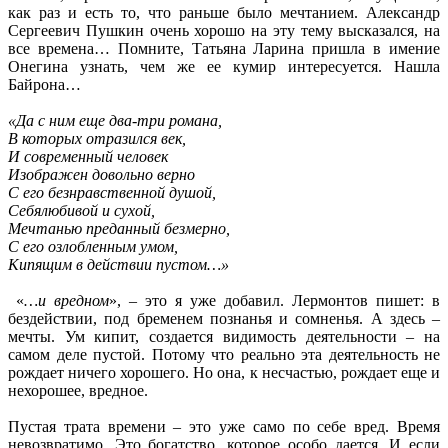
как раз и есть то, что раньше было мечтанием. Александр
Сергеевич Пушкин очень хорошо на эту тему высказался, на
все времена… Помните, Татьяна Ларина пришла в имение
Онегина узнать, чем же ее кумир интересуется. Нашла
Байрона…
«Да с ним еще два-три романа,
В которых отразился век,
И современный человек
Изображен довольно верно
С его безнравственной душой,
Себялюбивой и сухой,
Мечтанью преданный безмерно,
С его озлобленным умом,
Кипящим в действии пустом…»
«
…и вредном
», – это я уже добавил. Лермонтов пишет: в
бездействии, под бременем познанья и сомненья. А здесь –
мечты. Ум кипит, создается видимость деятельности – на
самом деле пустой. Потому что реально эта деятельность не
рождает ничего хорошего. Но она, к несчастью, рождает еще и
нехорошее, вредное.
Пустая трата времени – это уже само по себе вред. Время
невозвратимо. Это богатство, которое особо дается. И если