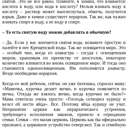
святой. Это не все равно. Помните, в химии, что вливается:
кислота в воду, или вода в кислоту? Нельзя вливать воду в
кислоту – раствор может выплеснуться, обжечь, получится
взрыв. Даже в химии существует иерархия. Так же, как нужно
вливать спирт в воду, а не воду в спирт.
– То есть святую воду можно добавлять в обычную?
– Да. Если у вас кончается святая вода, возьмите простую и
налейте в нее Крещенской воды. Так же освящается миро. Это
– особый чин, когда из алавастра – сосуда с освещенным
миром, хранимым по преемству от апостолов, некоторое
количество вливается во вновь освященное миро. И тогда оно
становится единоосвященным. Им пополняется алавастр.
Везде необходима иерархия.
Когда-то мой ребенок, сейчас он уже батюшка, спросил маму:
«Мамочка, курочка делает яичко, и курочка появляется из
яичка. Откуда же взялось яичко, когда курочки не было?»
Мама ответила очень просто: «Господь сотворил курицу и
велел ей нести яйца». Все. Поэтому яйца курицу не учат.
Непринятие церкви как иерархического устроения,
требующего исполнения законов, привело к отрицанию
семьи. Семья – это малая церковь. Церковь как бы официально
признают, а церковное устройство отвергают. Так и семейную