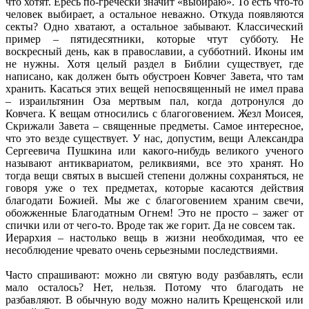
что хотят. Ересь по-гречески значит «выбираю». То есть что-то
человек выбирает, а остальное неважно. Откуда появляются
секты? Одно хватают, а остальное забывают. Классический
пример – пятидесятники, которые чтут субботу. Не
воскресный день, как в православии, а субботний. Иконы им
не нужны. Хотя целый раздел в Библии существует, где
написано, как должен быть обустроен Ковчег Завета, что там
хранить. Касаться этих вещей непосвященный не имел права
– израильтянин Оза мертвым пал, когда дотронулся до
Ковчега. К вещам относились с благоговением. Жезл Моисея,
Скрижали Завета – священные предметы. Самое интересное,
что это везде существует. У нас, допустим, вещи Александра
Сергеевича Пушкина или какого-нибудь великого ученого
называют антиквариатом, реликвиями, все это хранят. Но
тогда вещи святых в высшей степени должны сохраняться, не
говоря уже о тех предметах, которые касаются действия
благодати Божией. Мы же с благоговением храним свечи,
обожженные Благодатным Огнем! Это не просто – зажег от
спички или от чего-то. Вроде так же горит. Да не совсем так.
Иерархия – настолько вещь в жизни необходимая, что ее
несоблюдение чревато очень серьезными последствиями.
Часто спрашивают: можно ли святую воду разбавлять, если
мало осталось? Нет, нельзя. Потому что благодать не
разбавляют. В обычную воду можно налить Крещенской или