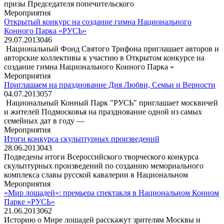
призы Председателя попечительского
Мероприятия
Открытый конкурс на создание гимна Национального
Конного Парка «РУСЬ»
29.07.2013
0
46
Национальный Фонд Святого Трифона приглашает авторов и
авторские коллективы к участию в Открытом конкурсе на
создание гимна Национального Конного Парка «
Мероприятия
Приглашаем на празднование Дня Любви, Семьи и Верности
04.07.2013
0
57
Национальный Конный Парк "РУСЬ" приглашает москвичей
и жителей Подмосковья на празднование одной из самых
семейных дат в году —
Мероприятия
Итоги конкурса скульптурных произведений
28.06.2013
0
43
Подведены итоги Всероссийского творческого конкурса
скульптурных произведений по созданию мемориального
комплекса славы русской кавалерии в Национальном
Мероприятия
«Мир лошадей»: премьера спектакля в Национальном Конном
Парке «РУСЬ»
21.06.2013
0
62
Историю о Мире лошадей расскажут зрителям Москвы и