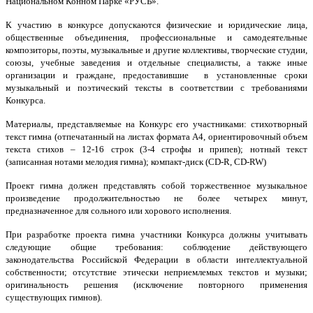
Национальном Конном Парке «РУСЬ».
К участию в конкурсе допускаются физические и юридические лица,
общественные объединения, профессиональные и самодеятельные
композиторы, поэты, музыкальные и другие коллективы, творческие студии,
союзы, учебные заведения и отдельные специалисты, а также иные
организации и граждане, предоставившие в установленные сроки
музыкальный и поэтический тексты в соответствии с требованиями
Конкурса.
Материалы, представляемые на Конкурс его участниками: стихотворный
текст гимна (отпечатанный на листах формата А4, ориентировочный объем
текста стихов – 12-16 строк (3-4 строфы и припев); нотный текст
(записанная нотами мелодия гимна); компакт-диск (CD-R, CD-RW)
Проект гимна должен представлять собой торжественное музыкальное
произведение продолжительностью не более четырех минут,
предназначенное для сольного или хорового исполнения.
При разработке проекта гимна участники Конкурса должны учитывать
следующие общие требования: соблюдение действующего
законодательства Российской Федерации в области интеллектуальной
собственности; отсутствие этически неприемлемых текстов и музыки;
оригинальность решения (исключение повторного применения
существующих гимнов).