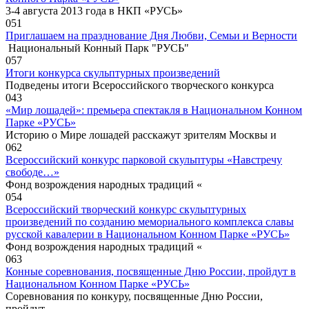
3-4 августа 2013 года в НКП «РУСЬ»
0
51
Приглашаем на празднование Дня Любви, Семьи и Верности
Национальный Конный Парк "РУСЬ"
0
57
Итоги конкурса скульптурных произведений
Подведены итоги Всероссийского творческого конкурса
0
43
«Мир лошадей»: премьера спектакля в Национальном Конном
Парке «РУСЬ»
Историю о Мире лошадей расскажут зрителям Москвы и
0
62
Всероссийский конкурс парковой скульптуры «Навстречу
свободе…»
Фонд возрождения народных традиций «
0
54
Всероссийский творческий конкурс скульптурных
произведений по созданию мемориального комплекса славы
русской кавалерии в Национальном Конном Парке «РУСЬ»
Фонд возрождения народных традиций «
0
63
Конные соревнования, посвященные Дню России, пройдут в
Национальном Конном Парке «РУСЬ»
Соревнования по конкуру, посвященные Дню России,
пройдут