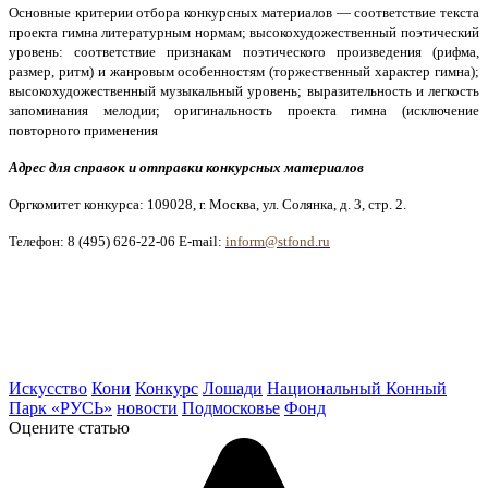
Основные критерии отбора конкурсных материалов — соответствие текста
проекта гимна литературным нормам; высокохудожественный поэтический
уровень: соответствие признакам поэтического произведения (рифма,
размер, ритм) и жанровым особенностям (торжественный характер гимна);
высокохудожественный музыкальный уровень; выразительность и легкость
запоминания мелодии; оригинальность проекта гимна (исключение
повторного применения
Адрес для справок и отправки конкурсных материалов
Оргкомитет конкурса: 109028, г. Москва, ул. Солянка, д. 3, стр. 2.
Телефон: 8 (495) 626-22-06 E-mail:
inform@stfond.ru
Искусство
Кони
Конкурс
Лошади
Национальный Конный
Парк «РУСЬ»
новости
Подмосковье
Фонд
Оцените статью