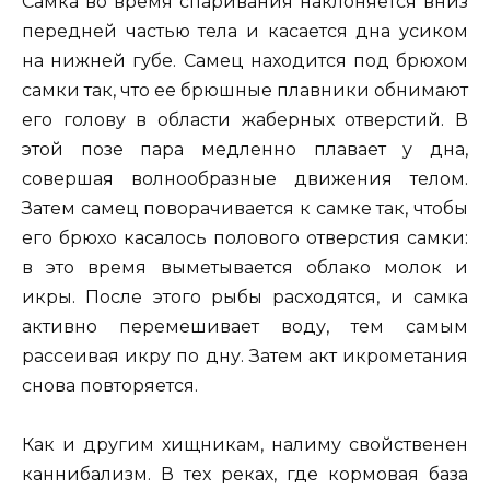
Самка во время спаривания наклоняется вниз
передней частью тела и касается дна усиком
на нижней губе. Самец находится под брюхом
самки так, что ее брюшные плавники обнимают
его голову в области жаберных отверстий. В
этой позе пара медленно плавает у дна,
совершая волнообразные движения телом.
Затем самец поворачивается к самке так, чтобы
его брюхо касалось полового отверстия самки:
в это время выметывается облако молок и
икры. После этого рыбы расходятся, и самка
активно перемешивает воду, тем самым
рассеивая икру по дну. Затем акт икрометания
снова повторяется.
Как и другим хищникам, налиму свойственен
каннибализм. В тех реках, где кормовая база