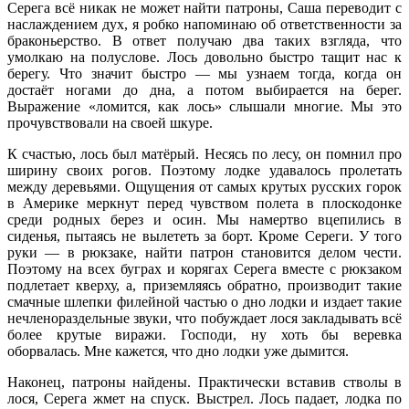
Серега всё никак не может найти патроны, Саша переводит с
наслаждением дух, я робко напоминаю об ответственности за
браконьерство. В ответ получаю два таких взгляда, что
умолкаю на полуслове. Лось довольно быстро тащит нас к
берегу. Что значит быстро — мы узнаем тогда, когда он
достаёт ногами до дна, а потом выбирается на берег.
Выражение «ломится, как лось» слышали многие. Мы это
прочувствовали на своей шкуре.
К счастью, лось был матёрый. Hесясь по лесу, он помнил про
ширину своих рогов. Поэтому лодке удавалось пролетать
между деревьями. Ощущения от самых крутых русских горок
в Америке меркнут перед чувством полета в плоскодонке
среди родных берез и осин. Мы намертво вцепились в
сиденья, пытаясь не вылететь за борт. Кроме Сереги. У того
руки — в рюкзаке, найти патрон становится делом чести.
Поэтому на всех буграх и корягах Серега вместе с рюкзаком
подлетает кверху, а, приземляясь обратно, производит такие
смачные шлепки филейной частью о дно лодки и издает такие
нечленораздельные звуки, что побуждает лося закладывать всё
более крутые виражи. Господи, ну хоть бы веревка
оборвалась. Мне кажется, что дно лодки уже дымится.
Наконец, патроны найдены. Практически вставив стволы в
лося, Серега жмет на спуск. Выстрел. Лось падает, лодка по