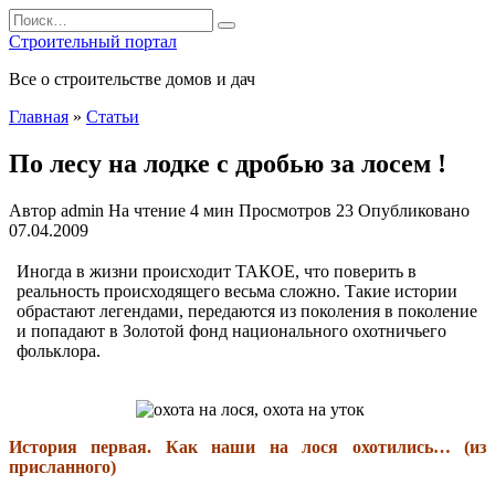
Перейти
Search
к
for:
Строительный портал
содержанию
Все о строительстве домов и дач
Главная
»
Статьи
По лесу на лодке с дробью за лосем !
Автор
admin
На чтение
4 мин
Просмотров
23
Опубликовано
07.04.2009
Иногда в жизни происходит ТАКОЕ, что поверить в
реальность происходящего весьма сложно. Такие истории
обрастают легендами, передаются из поколения в поколение
и попадают в Золотой фонд национального охотничьего
фольклора.
История первая. Как наши на лося охотились… (из
присланного)