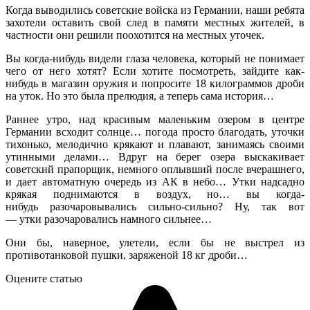
Когда выводились советские войска из Германии, наши ребята
захотели оставить свой след в памяти местных жителей, в
частности они решили поохотится на местных уточек.
Вы когда-нибудь видели глаза человека, который не понимает
чего от него хотят? Если хотите посмотреть, зайдите как-
нибудь в магазин оружия и попросите 18 килограммов дроби
на уток. Но это была прелюдия, а теперь сама история…
Раннее утро, над красивым маленьким озером в центре
Германии всходит солнце… погода просто благодать, уточки
тихонько, мелодично крякают и плавают, занимаясь своими
утинными делами… Вдруг на берег озера выскакивает
советский прапорщик, немного оплывший после вчерашнего,
и дает автоматную очередь из АК в небо… Утки надсадно
крякая поднимаются в воздух, но… вы когда-
нибудь разочаровывались сильно-сильно? Ну, так вот
— утки разочаровались намного сильнее…
Они бы, наверное, улетели, если бы не выстрел из
противотанковой пушки, заряженой 18 кг дроби…
Оцените статью