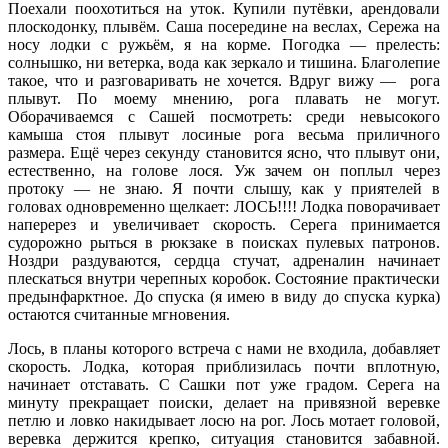
Поехали поохотиться на уток. Купили путёвки, арендовали
плоскодонку, плывём. Саша посередине на веслах, Сережа на
носу лодки с ружьём, я на корме. Погодка — прелесть:
солнышко, ни ветерка, вода как зеркало и тишина. Благолепие
такое, что и разговаривать не хочется. Вдруг вижу — рога
плывут. По моему мнению, рога плавать не могут.
Оборачиваемся с Сашей посмотреть: среди невысокого
камыша стоя плывут лосиные рога весьма приличного
размера. Ещё через секунду становится ясно, что плывут они,
естественно, на голове лося. Уж зачем он поплыл через
протоку — не знаю. Я почти слышу, как у приятелей в
головах одновременно щелкает: ЛОСЬ!!!! Лодка поворачивает
наперерез и увеличивает скорость. Серега принимается
судорожно рыться в рюкзаке в поисках пулевых патронов.
Ноздри раздуваются, сердца стучат, адреналин начинает
плескаться внутри черепных коробок. Состояние практически
предынфарктное. До спуска (я имею в виду до спуска курка)
остаются считанные мгновения.
Лось, в планы которого встреча с нами не входила, добавляет
скорость. Лодка, которая приблизилась почти вплотную,
начинает отставать. С Сашки пот уже градом. Серега на
минуту прекращает поиски, делает на привязной веревке
петлю и ловко накидывает лосю на рог. Лось мотает головой,
веревка держится крепко, ситуация становится забавной.