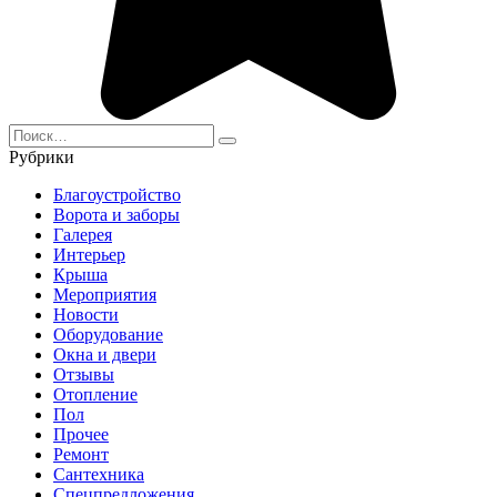
Search
for:
Рубрики
Благоустройство
Ворота и заборы
Галерея
Интерьер
Крыша
Мероприятия
Новости
Оборудование
Окна и двери
Отзывы
Отопление
Пол
Прочее
Ремонт
Сантехника
Спецпредложения