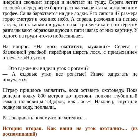
инерции скользит вперед и налетает на тушу. Серега летит
головой вперед через борт и распластывается на вожделенном
трофее. Саша барахтается на дне лодки. Его сапоги 47 размера
гордо смотрят в осеннее небо. А справа, разложив на пеньке
закусь, со стаканами в руках стоят три мужика и с интересом
разглядывают образовавшуюся в пяти шагах от них картину. У
одного на груди что-то поблескивает.
На вопрос: «На кого охотитесь, мужики?» Серега, с
блаженной улыбкой перебирая шерсть лося, с придыханием
отвечает: «На уток».
— Это где же вы видели уток с рогами?
— А ездовые утки все рогатые! Иначе запрягать не
получается!
Штраф пришлось заплатить, лося оставить охотоведу. Пока
доперли лодку 800 метров до протоки, поняли глубинный
смысл пословицы «Здоров, как лось»! Наконец, спустили
лодку на воду, поплыли..
Разговаривать почему-то не хотелось…
История вторая. Как наши на уток охотились… (из
воспоминаний)