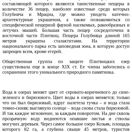
составляющей которого являются таинственные пещеры в
количестве 36 пещер, наиболее известные среди которых
Голубняча и Мрацна, где можно увидеть натечно-
архитектурные украшения, а также познакомиться со
специфической пещерной фауной насекомых, ракообразных и
летучих мышей. Большая часть пещер сосредоточена в
восточной части Плитвиц. Пещера Голубняца длиной 165
метров украшена сталактитами. На территории
национального парка есть заповедная зона, в которую доступ
запрещен всем, кроме егерей.
Общественная группа по защите Плитвицких озер
существовала еще в конце ХIХ ст. Ее члены заботились о
сохранении этого уникального природного памятника.
Вода в озерах меняет цвет от серовато-коричневого до сине-
зеленого и бирюзового. Цвет воды в озерах меняется; только
что он был бирюзовый, вдруг налетела тучка – и вода стала
темно-синяя; выглянуло солнце – вода снова стала бирюзовой.
И так каждое мгновение, за каждым поворотом. На дне сквозь
прозрачную воду виднеются опавшие листья и стволы
могучих деревьев. Через самое большое озеро Козьяк, площадь
которого 82 га, а глубина свыше 45 метров, туристов