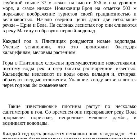
глубиной свыше 37 м лежит на высоте 636 м над уровнем
моря, а самое низкое Новаковица-Брод на отметке 503 м
поражают воображение туристов своей грандиозностью и
величавостью. Начало озерной цепи дают две небольшие
речки – Црна и Бела. На склонах лесистых гор они сливаются
в реку Матицу и образуют первый водопад.
Каждый год в Плитвицах рождаются новые водопады.
Ученые установили, что это происходит благодаря
кальцефилам, меловым растениям.
Горы в Плитвицах сложены преимущественно известняками,
поэтому воды рек и озер богаты растворенной известью.
Кальцефилы извлекают из воды окись кальция и, отмирая,
образуют твердые отложения. Упавшие в воду ветви и листья
через год как бы окаменевают.
Такие известняковые плотины растут по несколько
сантиметров в год. Со временем они перекрывают реку. Вода
прорывает пористые, непрочные меловые дамбы, и
возникают водопады.
Каждый год здесь рождается несколько новых водопадов. Это