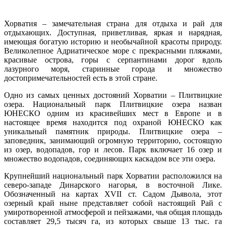
Хорватия – замечательная страна для отдыха и рай для
отдыхающих. Доступная, приветливая, яркая и нарядная,
имеющая богатую историю и необычайной красоты природу.
Великолепное Адриатическое море с прекрасными пляжами,
красивые острова, горы с серпантинами дорог вдоль
лазурного моря, старинные города и множество
достопримечательностей есть в этой стране.
Одно из самых ценных достояний Хорватии – Плитвицкие
озера. Национальный парк Плитвицкие озера назван
ЮНЕСКО одним из красивейших мест в Европе и в
настоящее время находится под охраной ЮНЕСКО как
уникальный памятник природы. Плитвицкие озера –
заповедник, занимающий огромную территорию, состоящую
из озер, водопадов, гор и лесов. Парк включает 16 озер и
множество водопадов, соединяющих каскадом все эти озера.
Крупнейший национальный парк Хорватии расположился на
северо-западе Динарского нагорья, в восточной Лике.
Обозначенный на картах XVII ст. Садом Дьявола, этот
озерный край ныне представляет собой настоящий Рай с
умиротворенной атмосферой и пейзажами, чья общая площадь
составляет 29,5 тысяч га, из которых свыше 13 тыс. га