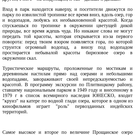
Вход в парк находится наверху, и посетители движутся по
парку по извилистой тропинке все время вниз, вдоль озер, гор
и водопадов, любуясь их необыкновенной красотой. Когда
спускаешься по тропинке в окружении цветущей дикой
природы, все время ждешь чуда. Но никакие слова не могут
передать той красоты, которая открывается из-за первого
поворота: перед твоим взором появляется гора, по которой
струится огромный водопад, а внизу под водопадом
простирается небывалой красоты бирюзовое озеро в
окружении скал.
Туристические маршруты, проложенные по мостикам и
деревянным настилам прямо над озерами и небольшими
водопадами, завораживают своей непредсказуемостью и
красотой. В программу экскурсии по Плитвицкому району,
ставшему национальным парком в 1949 году и внесенному в
1979 г в список всемирного наследия ЮНЕСКО, входит
"круиз" на катере по водной глади озера, которое в одном из
кинофильмов играет "роль" первозданных индейских
территорий.
Самое высокое и второе по величине Прощанское озеро