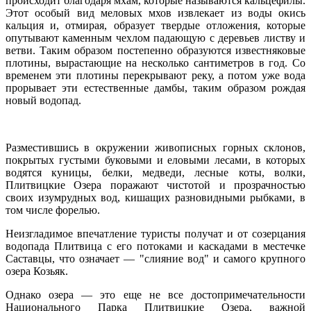
происходит благодаря мхам, которые называются кальцефилы.
Этот особый вид меловых мхов извлекает из воды окись
кальция и, отмирая, образует твердые отложения, которые
опутывают каменным чехлом падающую с деревьев листву и
ветви. Таким образом постепенно образуются известняковые
плотины, вырастающие на несколько сантиметров в год. Со
временем эти плотины перекрывают реку, а потом уже вода
прорывает эти естественные дамбы, таким образом рождая
новый водопад.
Разместившись в окружении живописных горных склонов,
покрытых густыми буковыми и еловыми лесами, в которых
водятся куницы, белки, медведи, лесные коты, волки,
Плитвицкие Озера поражают чистотой и прозрачностью
своих изумрудных вод, кишащих разновидными рыбками, в
том числе форелью.
Неизгладимое впечатление туристы получат и от созерцания
водопада Плитвица с его потоками и каскадами в местечке
Саставцы, что означает — "слияние вод" и самого крупного
озера Козьяк.
Однако озера — это еще не все достопримечательности
Национального Парка Плитвицкие Озера, важной