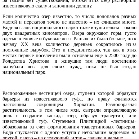
За тысячи лет существования, потоки этих озер растворили
известняковую скалу и заполнили долину.
Если количество озер известно, то число водопадов разных
мастей и перекатов точно не известно – их слишком много.
Водная гладь национального парка тоже внушительна – около
двух квадратных километров. Озера окружают горы, густо
одетые в еловые и буковые леса. Раньше их было больше, но к
началу ХХ века количество деревьев сократилось из-за
постоянные вырубок. Это и неудивительно, так как в этих
местах первые поселения были основаны еще в 2500 году до
Рождества Христова, и живущие там люди постепенно
вырубали леса для своих нужд, пока не был создан
национальный парк.
Расположенные лестницей озера, ступени которой образуют
барьеры из известнякового туфа, по праву считаются
настоящим сокровищем Хорватии. Разнообразная
растительность, в том числе мхи, сыграли определяющую
роль в создании каскада озер, образуя травертин, или
известняковый туф. Ступеньки Плитвицкой «лестницы»
образованы за счет формирования травертиновых барьеров.
Вода спускается с одного уступа с небольшим водоемом на
другой, с него – на следующий, и так – дальше и дальше.