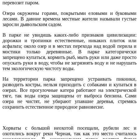
перевозит паром.
Озера окружены горами, покрытыми еловыми и буковыми
лесами. В давние времена местные жители называли густые
заросли дьявольским садом.
В парке не увидишь каких-либо признаков цивилизации:
дорожки и тропинки естественные, никаких плиток или
асфальта; около озер и в местах перехода над водой перила и
мостики только деревянные. В парке категорически
запрещено купаться, кормить рыб, мыть руки или даже просто
опускать руки в воду, чтобы не загрязнять воду и не нарушать
тем экологическую чистоту воды.
На территории парка запрещено устраивать пикники,
разводить костры, нельзя приходить с собаками и купаться в
озерах. Все прогулочные катера работают на электрической
тяге, так воды озера защищены от выброса бензина. Сами
озера не чистят, не убирают упавшие деревья, стремясь
сохранить естественное природное равновесие.
Хорваты с большой неохотой посещали, рубили лес и
охотились вокруг реки Черная, так как это место считалось