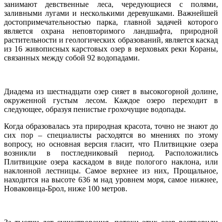
занимают девственные леса, чередующиеся с полями,
заливными лугами и несколькими деревушками. Важнейшей
достопримечательностью парка, главной задачей которого
является охрана неповторимого ландшафта, природной
растительности и геологических образований, является каскад
из 16 живописных карстовых озер в верховьях реки Кораны,
связанных между собой 92 водопадами.
Диадема из шестнадцати озер сияет в высокогорной долине,
окруженной густым лесом. Каждое озеро переходит в
следующее, образуя пенистые грохочущие водопады.
Когда образовалась эта природная красота, точно не знают до
сих пор – специалисты расходятся во мнениях по этому
вопросу, но основная версия гласит, что Плитвицкие озера
возникли в постледниковый период. Расположились
Плитвицкие озера каскадом в виде пологого наклона, или
наклонной лестницы. Самое верхнее из них, Прощальное,
находится на высоте 636 м над уровнем моря, самое нижнее,
Новаковица-Брол, ниже 100 метров.