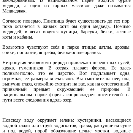
заколдованным. В национальном парке водятся бурые
медведи, а один из горных массивов даже называется
Медведжак.
Согласно поверью, Плитвица будет существовать до тех пор,
пока останется в живых хотя бы один медведь. Помимо
медведей, в лесах водятся куницы, барсуки, белки, лесные
коты и кабаны.
Вольготно чувствуют себя в парке птицы: дятлы, дрозды,
сойки, поползни, ястребы, белохвостые орланы.
Нетронутая человеком природа привлекает перелетных гусей,
крякв, гуменников. В озерах плавает форель. Ее здесь
полным-полно, это ее царство. Вот подплывает одна,
огромная, ее размеры впечатляют. Вы смотрите на нее; она,
выпучив глаза, спокойно смотрит на вас, как на естественный,
привычный предмет окружающей ее природы. В
национальном парке форель сопровождает посетителей на
пути всего следования вдоль озер.
Повсюду воду окружает зелень: кустарники, касающиеся
водной глади или струй водоскатов, травы, растущие на суше
и под водой, порой образующие целые мостки, водяные