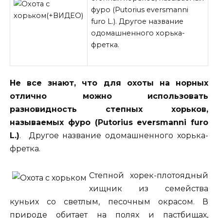
фуро (Putorius eversmanni
furo L.). Другое название
одомашненного хорька-
фретка.
Не все знают, что для охоты на норных
отлично можно использовать
разновидность степных хорьков,
называемых фуро (Putorius eversmanni furo
L.)
. Другое название одомашненного хорька-
фретка.
Степной хорек-плотоядный
хищник из семейства
куньих со светлым, песочным окрасом. В
природе обитает на полях и пастбищах,