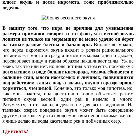
клюет окунь и после икромета, тоже приблизительно
неделю.
В защиту того, что икра не причина для уменьшения
размера приманки говорит и тот факт, что весной окунь
ловится не только на мормышку, не менее удачно он берет
на самые разные блесны и балансиры.
Вполне возможно,
что перед икрометом окунь входит в режим рационального
питания: ест много и сразу, а потом несколько дней отдыхает,
переваривает пищу и таким образом накапливает силы. Уж не
знаю, так это или нет, но доля истины в этом есть, поскольку
с
потеплением в воде больше кислорода, мелочь сбивается в
большие стаи, много насекомых и личинок, появившихся
под действием талых вод, а значит, окуню гораздо проще
кормиться, чем зимой.
Конечно, это только моя гипотеза, но,
как мне кажется, она достаточно точно объясняет режим
питания окуня весной: один раз в неделю и много.
Разумеется, этот вывод я делаю не для всех водоемов. На
таежных озерах поведение окуня может быть совершенно
другим, поскольку у этих водоемов своя непостижимая жизнь,
я лишь делаю выводы касательно рек и пойменных озер.
Где искать?