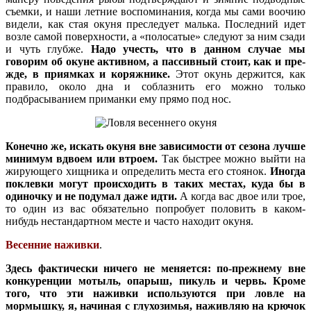
съемки, и наши летние воспоминания, когда мы сами воочию
видели, как стая окуня преследует малька. Последний идет
возле самой поверхности, а «полосатые» следуют за ним сзади
и чуть глубже.
Надо учесть, что в данном случае мы
говорим об окуне активном, а пассивный стоит, как и пре-
жде, в приямках и коряжнике.
Этот окунь держится, как
правило, около дна и соблазнить его можно только
подбрасыванием приманки ему прямо под нос.
Конечно же, искать окуня вне зависимости от сезона лучше
минимум вдвоем или втроем.
Так быстрее можно выйти на
жирующего хищника и определить места его стоянок.
Иногда
поклевки могут происходить в таких местах, куда бы в
одиночку и не подумал даже идти.
А когда вас двое или трое,
то один из вас обязательно попробует половить в каком-
нибудь нестандартном месте и часто находит окуня.
Весенние наживки
.
Здесь фактически ничего не меняется: по-прежнему вне
конкуренции мотыль, опарыш, пикуль и червь. Кроме
того, что эти наживки используются при ловле на
мормышку, я, начиная с глухозимья, наживляю на крючок