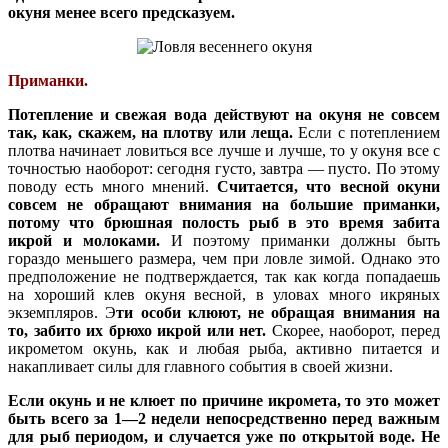
окуня менее всего предсказуем.
Приманки.
Потепление и свежая вода действуют на окуня не совсем
так, как, скажем, на плотву или леща.
Если с потеплением
плотва начинает ловиться все лучше и лучше, то у окуня все с
точностью наоборот: сегодня густо, завтра — пусто. По этому
поводу есть много мнений.
Считается, что весной окуни
совсем не обращают внимания на большие приманки,
потому что брюшная полость рыб в это время забита
икрой и молоками.
И поэтому приманки должны быть
гораздо меньшего размера, чем при ловле зимой. Однако это
предположение не подтверждается, так как когда попадаешь
на хороший клев окуня весной, в уловах много икряных
экземпляров. Э
ти особи клюют, не обращая внимания на
то, забито их брюхо икрой или нет.
Скорее, наоборот, перед
икрометом окунь, как и любая рыба, активно питается и
накапливает силы для главного события в своей жизни.
Если окунь и не клюет по причине икромета, то это может
быть всего за 1—2 недели непосредственно перед важным
для рыб периодом, и случается уже по открытой воде. Не