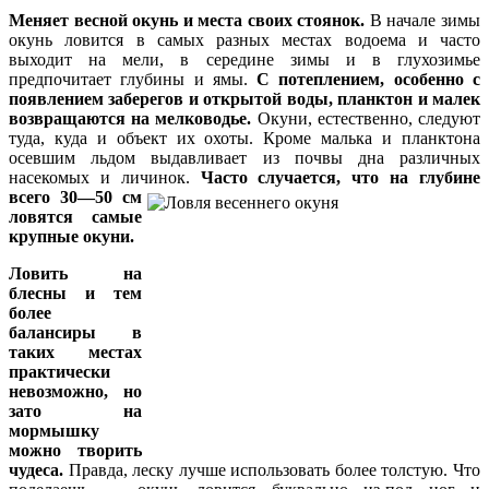
Меняет весной окунь и места своих стоянок.
В начале зимы
окунь ловится в самых разных местах водоема и часто
выходит на мели, в середине зимы и в глухозимье
предпочитает глубины и ямы.
С потеплением, особенно с
появлением заберегов и открытой воды, планктон и малек
возвращаются на мелководье.
Окуни, естественно, следуют
туда, куда и объект их охоты. Кроме малька и планктона
осевшим льдом выдавливает из почвы дна различных
насекомых и личинок.
Часто случается, что на глубине
всего 30—50 см
ловятся самые
крупные окуни.
Ловить на
блесны и тем
более
балансиры в
таких местах
практически
невозможно, но
зато на
мормышку
можно творить
чудеса.
Правда, леску лучше использовать более толстую. Что