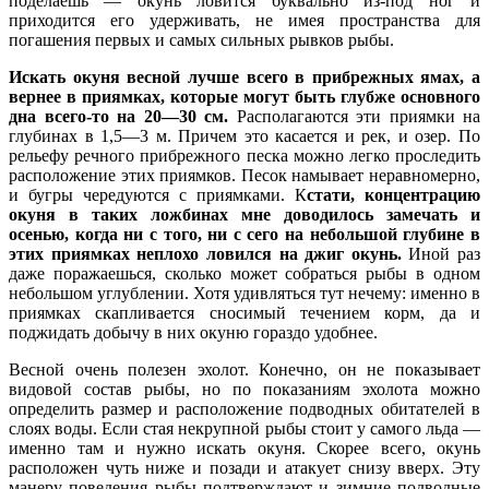
поделаешь — окунь ловится буквально из-под ног и
приходится его удерживать, не имея пространства для
погашения первых и самых сильных рывков рыбы.
Искать окуня весной лучше всего в прибрежных ямах, а
вернее в приямках, которые могут быть глубже основного
дна всего-то на 20—30 см.
Располагаются эти приямки на
глубинах в 1,5—3 м. Причем это касается и рек, и озер. По
рельефу речного прибрежного песка можно легко проследить
расположение этих приямков. Песок намывает неравномерно,
и бугры чередуются с приямками. К
стати, концентрацию
окуня в таких ложбинах мне доводилось замечать и
осенью, когда ни с того, ни с сего на небольшой глубине в
этих приямках неплохо ловился на джиг окунь.
Иной раз
даже поражаешься, сколько может собраться рыбы в одном
небольшом углублении. Хотя удивляться тут нечему: именно в
приямках скапливается сносимый течением корм, да и
поджидать добычу в них окуню гораздо удобнее.
Весной очень полезен эхолот. Конечно, он не показывает
видовой состав рыбы, но по показаниям эхолота можно
определить размер и расположение подводных обитателей в
слоях воды. Если стая некрупной рыбы стоит у самого льда —
именно там и нужно искать окуня. Скорее всего, окунь
расположен чуть ниже и позади и атакует снизу вверх. Эту
манеру поведения рыбы подтверждают и зимние подводные