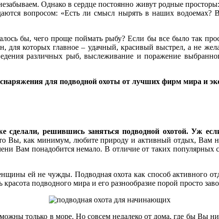
езабываем. Однако в сердце постоянно живут родные просторы: 
аются вопросом: «Есть ли смысл нырять в наших водоемах? Вс
залось бы, чего проще поймать рыбу? Если бы все было так про
н, для которых главное – удачный, красивый выстрел, а не жел
оведения различных рыб, выслеживание и поражение выбранно
р снаряжения для подводной охоты от лучших фирм мира и э
 сделали, решившись заняться подводной охотой. Уж если 
 что Вы, как минимум, любите природу и активный отдых, Вам 
емени Вам понадобится немало. В отличие от таких популярных с
нщины ей не чужды. Подводная охота как способ активного отды
ь красота подводного мира и его разнообразие порой просто зав
озможны только в море. Но совсем недалеко от дома, где бы Вы 