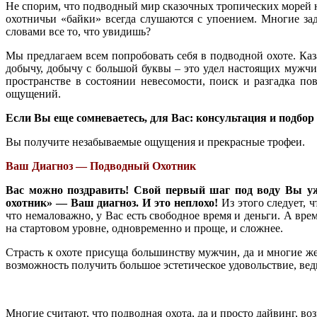
Не спорим, что подводный мир сказочных тропических морей н
охотничьи «байки» всегда слушаются с упоением. Многие зад
словами все то, что увидишь?
Мы предлагаем всем попробовать себя в подводной охоте. Ка
добычу, добычу с большой буквы – это удел настоящих мужчи
пространстве в состоянии невесомости, поиск и разгадка п
ощущений.
Если Вы еще сомневаетесь, для Вас: консультация и подбо
Вы получите незабываемые ощущения и прекрасные трофеи.
Ваш Диагноз — Подводный Охотник
Вас можно поздравить! Свой первый шаг под воду Вы уже
охотник» — Ваш диагноз. И это неплохо!
Из этого следует,
что немаловажно, у Вас есть свободное время и деньги. А вр
на стартовом уровне, одновременно и проще, и сложнее.
Страсть к охоте присуща большинству мужчин, да и многие же
возможность получить большое эстетическое удовольствие, вед
Многие считают, что подводная охота, да и просто дайвинг, в