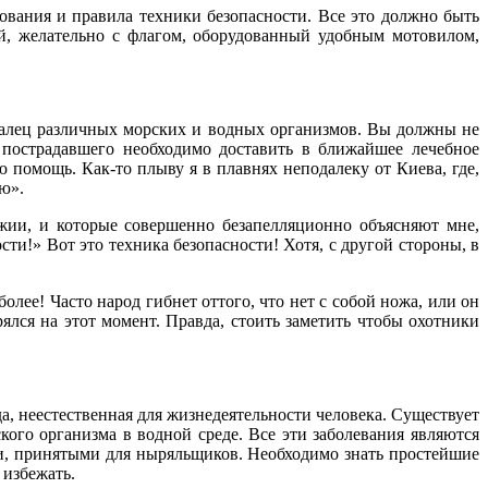
вания и правила техники безопасности. Все это должно быть
й, желательно с флагом, оборудованный удобным мотовилом,
палец различных морских и водных организмов. Вы должны не
а пострадавшего необходимо доставить в ближайшее лечебное
 помощь. Как-то плыву я в плавнях неподалеку от Киева, где,
ю».
ужии, и которые совершенно безапелляционно объясняют мне,
ти!» Вот это техника безопасности! Хотя, с другой стороны, в
олее! Часто народ гибнет оттого, что нет с собой ножа, или он
ялся на этот момент. Правда, стоить заметить чтобы охотники
а, неестественная для жизнедеятельности человека. Существует
ого организма в водной среде. Все эти заболевания являются
, принятыми для ныряльщиков. Необходимо знать простейшие
 избежать.