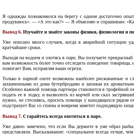
Я однажды познакомился на берегу с одним достаточно опыт
продуваюсь». — «А это как?» — Я объясняю и спрашиваю: «Как
Вывод 6.
Изучайте и знайте законы физики, физиологии и п
Уже описано много случаев, когда в аварийной ситуации уд
кратчайшие сроки.
Выходя на водоем и охотясь в паре, Вы получаете прекрасный
вам возможность более точно отследить поведение товарища, и
помогает Вам, исправляя ваши огрехи.
Только в парной охоте возможны наиболее рискованные и сл
захваченными из дома бутербродами и запивая их ароматным
Особенно важной помощь партнера становится в трофейной охо
подать ее в лодку, и вызволить из корчей или скал застрявш
нужно, не стесняясь, просить помощи у находящихся рядом ох
подстрахует Вас со спины и вовремя заметит подходящую хищ
Вывод 7.
Старайтесь всегда охотиться в паре.
Уже давно замечено, что если Вы держите в уме образ рыбы,
представляли. Высказывание: «специальное всегда лучше, че