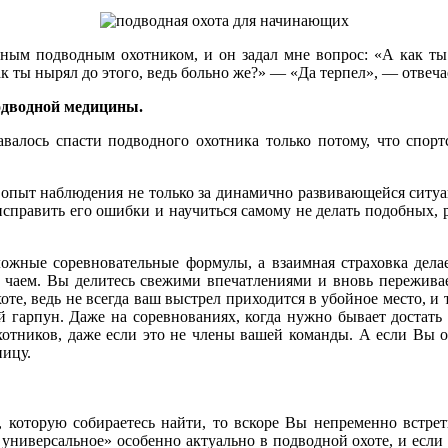
ным подводным охотником, и он задал мне вопрос: «А как ты 
 ты нырял до этого, ведь больно же?» — «Да терпел», — отвеча
одводной медицины.
авалось спасти подводного охотника только потому, что спо
 опыт наблюдения не только за динамично развивающейся ситуац
справить его ошибки и научиться самому не делать подобных, р
ожные соревновательные формулы, а взаимная страховка дела
 чаем. Вы делитесь свежими впечатлениями и вновь пережива
те, ведь не всегда ваш выстрел приходится в убойное место, и 
ий гарпун. Даже на соревнованиях, когда нужно бывает достать
отников, даже если это не члены вашей команды. А если Вы ох
ницу.
 которую собираетесь найти, то вскоре Вы непременно встретит
м универсальное» особенно актуально в подводной охоте, и есл