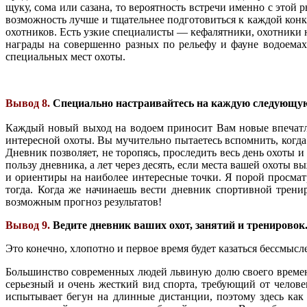
щуку, сома или сазана, то вероятность встречи именно с это
возможность лучше и тщательнее подготовиться к каждой конк
охотников. Есть узкие специалисты — кефалятники, охотники 
награды на совершенно разных по рельефу и фауне водоемах
специальных мест охоты.
Вывод 8.
Специально настраивайтесь на каждую следующую 
Каждый новый выход на водоем приносит Вам новые впечатлен
интересной охоты. Вы мучительно пытаетесь вспомнить, когда
Дневник позволяет, не торопясь, проследить весь день охоты и
пользу дневника, а лет через десять, если места вашей охоты
и ориентиры на наиболее интересные точки. Я порой просма
тогда. Когда же начинаешь вести дневник спортивной трени
возможным прогноз результатов!
Вывод 9.
Ведите дневник ваших охот, занятий и тренировок
Это конечно, хлопотно и первое время будет казаться бессмысл
Большинство современных людей львиную долю своего времени 
серьезный и очень жесткий вид спорта, требующий от челов
испытывает бегун на длинные дистанции, поэтому здесь как