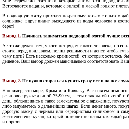
Мне встречались охотники, которые занимаются подводной охо
Встречаются пацаны, которые с вилкой и маской гоняют плотв
В подводную охоту приходят по-разному: кто-то с опытом дай
солнышке, вдруг видит выходящего из воды человека в костю
берет!
Вывод 1.
Начинать заниматься подводной охотой лучше все
А что же делать тем, у кого нет рядом такого человека, но е
стоите перед прилавком, полны решимости и денег, чтобы тут ж
чему идти? Есть несколько крайностей, от которых хотелось б
дешевое. Ваш выбор должен максимально соответствовать Ваш
Вывод 2.
Не нужно стараться купить сразу все и на все случ
Например, это море, Крым или Кавказ/у Вас совсем немного 
резиновое ружье длиной 75-90 см, ласты с закрытой пяткой и 
день, облачившись в такое замечательное снаряжение, почувств
либо задумаетесь о дальнейших шагах. Если денег много, поку
дорогую маску с черным или серебристым силиконом и саму
желателен еще кукан, который позволит не плавать каждый раз
и порезов.