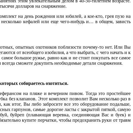
анятиях этим увлекательным делом в 40-50-тилетнем возрасте.
тысячи долларов на снаряжение.
мплект на день рождения или юбилей, а кое-кто, грея пузо на
 несколько кефалей или еще чего-нибудь и… в общем, зависть
рамотных, опытных охотников поблизости почему-то нет. Или Вы
аются от всеобщего изобилия, а что выбрать, с чего начать и к
самое большое ружье, равно как и не стоит покупать все самое
 всегда сможете докупить необходимые детали снаряжения.
 которых собираетесь охотиться.
реферансом на пляже и вечерним пивом. Тогда это простейшее
бка без клапанов. Этот комплект позволит Вам несколько раз в
и, как итог, Вы либо забросите все это оборудование подальше,
асных гарпунов, самые дорогие ласты с закрытой пяткой, самую
уй, буйреп (плавающая веревка, соединяющая Вас и буек) и
бязательно купите перчатки, чтобы предохранить руки от травм