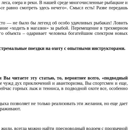
леса, озера и реки. В нашей среде многочисленные рыбацкие и
е равно смотреть здесь нечего». Смысл есть! Разве передашь
сто — не было бы легенд об особо удачливых рыбаках! Ловить
ание «ходить в магазин» за рыбой. Перемещение в трехмерном
го объекта – одаривает человека богатейшим спектром новых
кстремальные поездки на охоту с опытными инструкторами.
Вы читаете эту статью, то, вероятнее всего, «подводный
не чужд дух приключений и авантюризма, Вы спортсмен и еще,
ейчас горных лыж и тенниса, в подводной охоте все, особенно
ха позволяет не только реализовать эти желания, но еще дает
ораживают.
ни жили, всегда можно найти пресноводный водоем с прозрачной