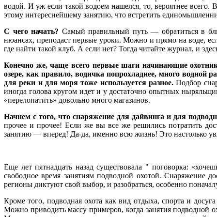
водой. И уж если такой водоем нашелся, то, вероятнее всего.
этому интереснейшему занятию, что встретить единомышленни
С чего начать?
Самый правильный путь — обратиться в ближ
нюансах, преподаст первые уроки. Можно и прямо на воде, есл
где найти такой клуб. А если нет? Тогда читайте журнал, и зд
Конечно же, чаще всего первые шаги начинающие охотники 
озере, как правило, водичка попрохладнее, много водной р
для реки и для моря тоже используется разное.
Подбор снар
иногда голова кругом идет и у достаточно опытных ныряльщик
«перелопатить» довольно много магазинов.
Начнем с того, что снаряжение для дайвинга и для подвод
прочее и прочее! Если же вы все же решились потратить до
занятию — вперед! Да-да, именно всю жизнь! Это настолько ув
Еще лет пятнадцать назад существовала " поговорка: «хоче
свободное время занятиям подводной охотой. Снаряжение до
регионы диктуют свой выбор, и разобраться, особенно поначалу,
Кроме того, подводная охота как вид отдыха, спорта и досу
Можно приводить массу примеров, когда занятия подводной о