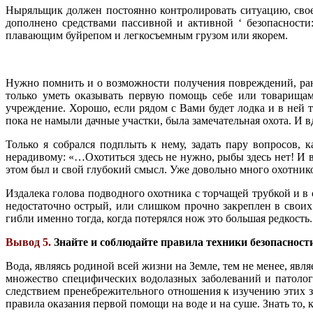
Ныряльщик должен постоянно контролировать ситуацию, свое
дополнено средствами пассивной и активной ‘ безопасност
плавающим буйрепом и легкосъемным грузом или якорем.
Нужно помнить и о возможности получения повреждений, ран
только уметь оказывать первую помощь себе или товарищам,
учреждение. Хорошо, если рядом с Вами будет лодка и в ней 
пока не намыли дачные участки, была замечательная охота. И
Только я собрался подплыть к нему, задать пару вопросов,
нерадивому: «…Охотиться здесь не нужно, рыбы здесь нет! И в
этом был и свой глубокий смысл. Уже довольно много охотник
Издалека голова подводного охотника с торчащей трубкой и в с
недостаточно острый, или слишком прочно закреплен в своих 
гибли именно тогда, когда потерялся нож это большая редкость.
Вывод 5.
Знайте и соблюдайте правила техники безопасност
Вода, являясь родиной всей жизни на Земле, тем не менее, яв
множество специфических водолазных заболеваний и патологи
следствием пренебрежительного отношения к изучению этих
правила оказания первой помощи на воде и на суше. Знать то, 