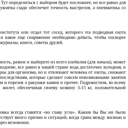
 Тут определиться с выбором будет посложнее, но все равно для
укоятка сзади обеспечит точность выстрелов, а пневматика со
ститута или отдал тот сосед, которого эта подводная охота
 и какое еще снаряжение необходимо добыть, чтобы поскорее
журналы, книги, советы друзей.
сть, разное и выберите из всего изобилия (для начала), может
одоеме, все равно в нашей стране вода достаточно холодная, и
дны для организма, но и отвлекают человека от охоты, снижают
 последствиям, которые сделают совсем невозможными занятия
вм и порезов о ракушки камни и прочее. Гидрокостюм, ко всему
 жилет, обеспечивая своему хозяину 3-15 кг, положительной
ховка всегда ставятся «во главу угла». Каким бы Вы ни были
ствует много причин и ситуаций, когда грань между жизнью и
ерез мгновение.