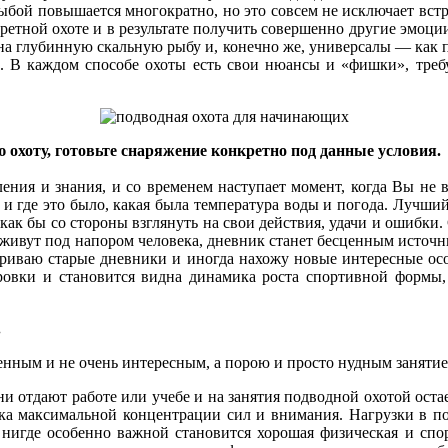
й рыбой повышается многократно, но это совсем не исключает в
ретной охоте и в результате получить совершенно другие эмоции
на глубинную скальную рыбу и, конечно же, универсалы — как пр
. В каждом способе охоты есть свои нюансы и «фишки», треб
охоту, готовьте снаряжение конкретно под данные условия.
ия и знания, и со временем наступает момент, когда Вы не в 
 и где это было, какая была температура воды и погода. Лучший
 как бы со стороны взглянуть на свои действия, удачи и ошибки. 
 выживут под напором человека, дневник станет бесценным исто
триваю старые дневники и иногда нахожу новые интересные осо
ровки и становится видна динамика роста спортивной формы,
.
енным и не очень интересным, а порою и просто нудным занятием,
отдают работе или учебе и на занятия подводной охотой остае
ека максимальной концентрации сил и внимания. Нагрузки в по
 нигде особенно важной становится хорошая физическая и спор