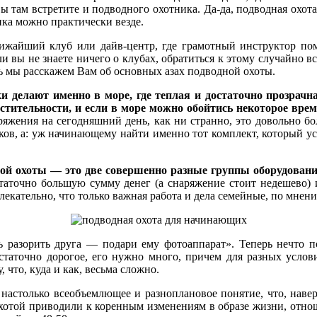
 Вы там встретите и подводного охотника. Да-да, подводная охот
ка можно практически везде.
айший клуб или дайв-центр, где грамотный инструктор помо
и вы не знаете ничего о клубах, обратиться к этому случайно в
есь мы расскажем Вам об основных азах подводной охоты.
делают именно в море, где теплая и достаточно прозрачная
астительности, и если в море можно обойтись некоторое врем
яжения на сегодняшний день, как ни странно, это довольно бо
ов, а: уж начинающему найти именно тот комплект, который уст
ной охоты — это две совершенно разные группы оборудовани
статочно большую сумму денег (а снаряжение стоит недешево)
лекательно, что только важная работа и дела семейные, по мнен
шь разорить друга — подари ему фотоаппарат». Теперь нечто п
статочно дорогое, его нужно много, причем для разных услов
 что, куда и как, весьма сложно.
га настолько всеобъемлющее и разноплановое понятие, что, нав
хотой приводили к коренным изменениям в образе жизни, отно