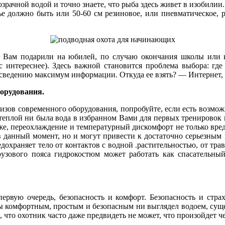
зрачной водой и точно знаете, что рыба здесь живет в изобилии.
жье должно быть или 50-60 см резиновое, или пневматическое, р
) Вам подарили на юбилей, по случаю окончания школы или ин
с интереснее). Здесь важной становится проблема выбора: где
к сведению максимум информации. Откуда ее взять? — Интернет, 
борудования.
изов современного оборудования, попробуйте, если есть возможно
 теплой ни была вода в избранном Вами для первых тренировок в
 же, переохлаждение и температурный дискомфорт не только вре
 в данный момент, но и могут привести к достаточно серьезным
охраняет тело от контактов с водной .растительностью, от тра
грузового пояса гидрокостюм может работать как спасательный
ервую очередь, безопасность и комфорт. Безопасность и стра
ы комфортным, простым и безопасным ни выглядел водоем, суще
, что охотник часто даже предвидеть не может, что произойдет ч