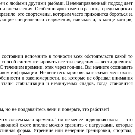
стреч с любыми другими рыбами. Целенаправленный подход дает
 и впечатления. Особенно ярко заметна разница среди морских
авило, это спортсмены, которым часто приходится бороться за
ующие специального снаряжения, навыков и, в конце концов,
состоянии вспомнить в точности всех обстоятельств какой-то
 способ систематизировать все эти сведения — вести дневник!
С течением времени, этак через год-два. Вы начнете осознавать
чником информации. Не ленитесь зарисовывать схемы мест охоты
бенности и закономерности, на которые не обращал внимания
 этапы стабилизации и неминуемых спадов, тогда становится
 но не поддавайтесь лени и поверьте, это работает!
тся совсем мало времени. Тем не менее подводная охота — это
дводной охоте вполне можно сравнить с нагрузками, которые
тивная форма. Утренние или вечерние тренировки, спортзал,