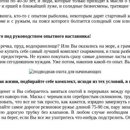
той по 40-50 лет, и люди, которые только приходят к мысли о з
у и ершей в ближайшей луже, и солидные бизнесмены, тратящие 
винга, кто-то с опытом рыболова, некоторым дарят стартовый ко
ме и с ружьем, на поясе которого болтается солидный сом или
го под руководством опытного наставника!
сть речка, пруд, водохранилище? Или Вы оказались на море, а г
е купить себе самый лучший комплект снаряжения, и глаза разбег
ы предостеречь. Не нужно покупать сразу самые длинные ласты и 
им сегодняшним нуждам. Уже потом, накопив какой-то опыт. Вы
аи жизни, подбирайте себе комплект, исходя из тех условий, в
денег и Вы собираетесь заняться охотой в перерывах между п
без наворо-тов. Маска с черным или серебристым силиконом, тру
овать, что все не так просто, как кажется, изрядно замерзнуть 
пайте самое дорогое резиновое ружье длиной 75-90 см, пару зап
ю дорогую трубку без клапанов. В любом случае необходим б
 на берег, если Вы все же ухитритесь что-нибудь подстрелить. О