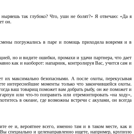
ныряешь так глубоко? Что, уши не болят?» Я отвечаю: «Да я
ет он.
ртсмены погружались в паре и помощь приходила вовремя и в
ией, но и видите ошибки, промахи и удачи партнера, что дает
авно как и наоборот: напарник, контролируя Вас, учится сам и
ет их максимально безопасными. А после охоты, перекусывая
ете интереснейшие моменты только что закончившейся охоты.
тогда ваш товарищ поможет вам добрать рыбу, он же поможет и
 гарпун или что-то поправить или отремонтировать «на ходу»,
отитесь в океане, где возможны встречи с акулами, он всегда
е ее и, вероятнее всего, именно там и в таком месте, как и
и Вы специально и целенаправленно ищете, например, крупную