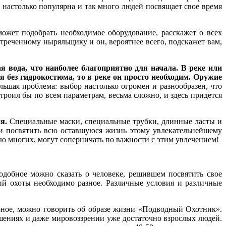
а настолько популярна и так много людей посвящает свое время
жет подобрать необходимое оборудование, расскажет о всех
стреченному ныряльщику и он, вероятнее всего, подскажет вам,
 вода, что наиболее благоприятно для начала. В реке или
я без гидрокостюма, то в реке он просто необходим. Оружие
льшая проблема: выбор настолько огромен и разнообразен, что
роил бы по всем параметрам, весьма сложно, и здесь придется
я.
Специальные маски, специальные трубки, длинные ласты и
 и посвятить всю оставшуюся жизнь этому увлекательнейшему
ию многих, могут соперничать по важности с этим увлечением!
одобное можно сказать о человеке, решившем посвятить свое
ий охоты необходимо разное. Различные условия и различные
ерное, можно говорить об образе жизни «Подводный Охотник».
шениях и даже мировоззрении уже достаточно взрослых людей.