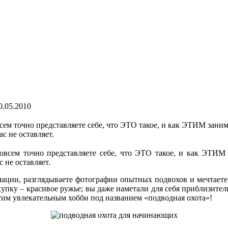
0.05.2010
сем точно представляете себе, что ЭТО такое, и как ЭТИМ зани
с не оставляет.
всем точно представляете себе,
что ЭТО такое, и как ЭТИМ з
 не оставляет.
ации, разглядываете фотографии опытных подвохов и мечтаете с
купку – красивое ружье; вы даже наметали для себя приблизит
 этим увлекательным хобби под названием «подводная охота»!