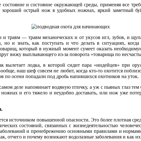
 состояние и состояние окружающей среды, применяя все требо
и: хороший острый нож в удобных ножнах, яркий заметный бу
 и травм — травм механических и от укусов игл, зубов, и щу
 но и знать, как поступать и что делать в ситуациях, когд
товарищ, который в нужный момент сумеет оказать необходимую
 вдруг вижу выплывающего из-за поворота «товарища по несчасть
 как вылетает лодка, в которой сидит пара «индейцев» при ор
ообще, наш шеф совсем не любит, когда кто-то охотится поблизос
ов по осени попадали под дробь напившихся охотников на уток.
амом деле напоминает водяную птичку, а уж с пьяных глаз тем б
ножнах и его тяжело и неудобно доставать, или нож уже потер
и.
ляется источником повышенной опасности. Это более плотная сред
ческих состояний, связанных с жизнедеятельностью человеческ
 заболеваний и пренебрежению основными правилами и нормами
как, отчего и почему возникают водолазные заболевания и как их