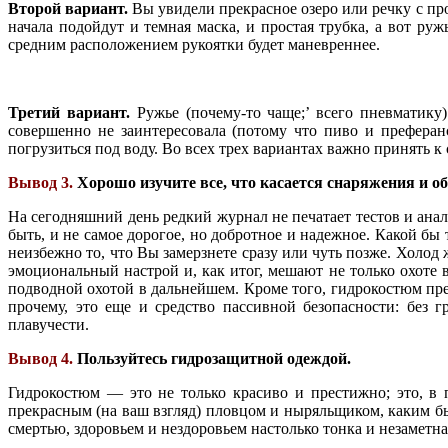
Второй вариант.
Вы увидели прекрасное озеро или речку с про
начала подойдут и темная маска, и простая трубка, а вот ру
средним расположением рукоятки будет маневреннее.
Третий вариант.
Ружье (почему-то чаще;’ всего пневматику
совершенно не заинтересовала (потому что пиво и преферан
погрузиться под воду. Во всех трех вариантах важно принять 
Вывод 3.
Хорошо изучите все, что касается снаряжения и о
На сегодняшний день редкий журнал не печатает тестов и анал
быть, и не самое дорогое, но добротное и надежное. Какой бы
неизбежно то, что Вы замерзнете сразу или чуть позже. Холод
эмоциональный настрой и, как итог, мешают не только охоте
подводной охотой в дальнейшем. Кроме того, гидрокостюм пред
прочему, это еще и средство пассивной безопасности: без 
плавучести.
Вывод 4.
Пользуйтесь гидрозащитной одеждой.
Гидрокостюм — это не только красиво и престижно; это, в п
прекрасным (на ваш взгляд) пловцом и ныряльщиком, каким б
смертью, здоровьем и нездоровьем настолько тонка и незаметна