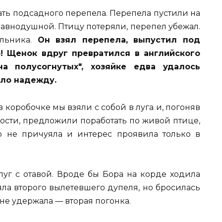
ать подсадного перепела. Перепела пустили на
равнодушной. Птицу потеряли, перепел убежал.
льника.
Он взял перепела, выпустил под
! Щенок вдруг превратился в английского
на полусогнутых", хозяйке едва удалось
ило надежду.
коробочке мы взяли с собой в луга и, погоняв
лости, предложили поработать по живой птице,
о не причуяла и интерес проявила только в
луг с отавой. Вроде бы Бора на корде ходила
ла второго вылетевшего дупеля, но бросилась
 не удержала — вторая погонка.