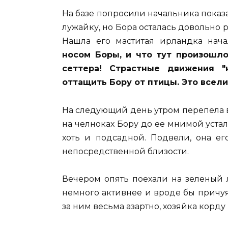
На базе попросили начальника показ
лужайку, но Бора осталась довольно 
Нашла его маститая ирландка нача
носом Боры, и что тут произошло
сеттера! Страстные движения "
оттащить Бору от птицы. Это всел
На следующий день утром перепела в 
на челноках Бору до ее мнимой уста
хоть и подсадной. Подвели, она ег
непосредственной близости.
Вечером опять поехали на зеленый 
немного активнее и вроде бы причуя
за ним весьма азартно, хозяйка корду