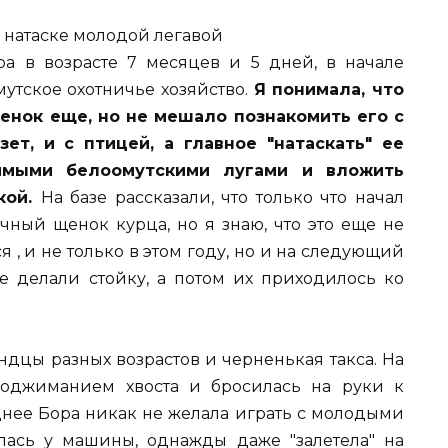
ра в возрасте 7 месяцев и 5 дней, в начале
мутское охотничье хозяйство.
Я понимала, что
щенок еще, но не мешало познакомить его с
ет, и с птицей, а главное "натаскать" ее
римыми белоомутскими лугами и вложить
кой.
На базе рассказали, что только что начал
чный щенок курца, но я знаю, что это еще не
я , и не только в этом году, но и на следующий
е делали стойку, а потом их приходилось ко
ндцы разных возрастов и черненькая такса. На
поджиманием хвоста и бросилась на руки к
зднее Бора никак не желала играть с молодыми
лась у машины, однажды даже "залетела" на