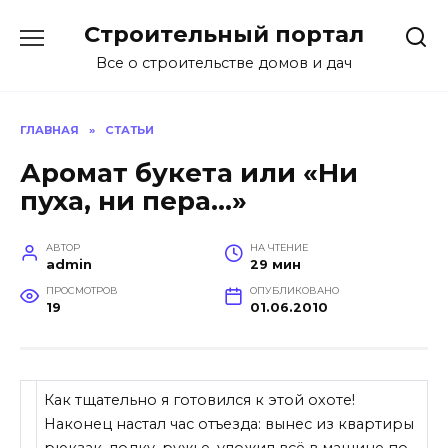
Перейти
Строительный портал
к
содержанию
Все о строительстве домов и дач
ГЛАВНАЯ
»
СТАТЬИ
Аромат букета или «Ни
пуха, ни пера…»
АВТОР
НА ЧТЕНИЕ
admin
29 мин
ПРОСМОТРОВ
ОПУБЛИКОВАНО
19
01.06.2010
Как тщательно я готовился к этой охоте!
Наконец настал час отъезда: вынес из квартиры
рюкзак, лодку, ружье, уложил всё в машине по-