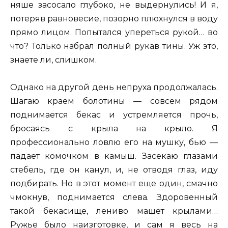
няше засосало глубоко, не выдернулись! И я,
потеряв равновесие, позорно плюхнулся в воду
прямо лицом. Попытался упереться рукой… во
что? Только набрал полный рукав тины. Уж это,
знаете ли, слишком.
Однако на другой день непруха продолжалась.
Шагаю краем болотины — совсем рядом
поднимается бекас и устремляется прочь,
бросаясь с крыла на крыло. Я
профессионально ловлю его на мушку, бью —
падает комочком в камыш. Засекаю глазами
стебель, где он канул, и, не отводя глаз, иду
подбирать. Но в этот момент еще один, смачно
чмокнув, поднимается слева. Здоровенный
такой бекасище, лениво машет крылами…
Ружье было наизготовке, и сам я весь на