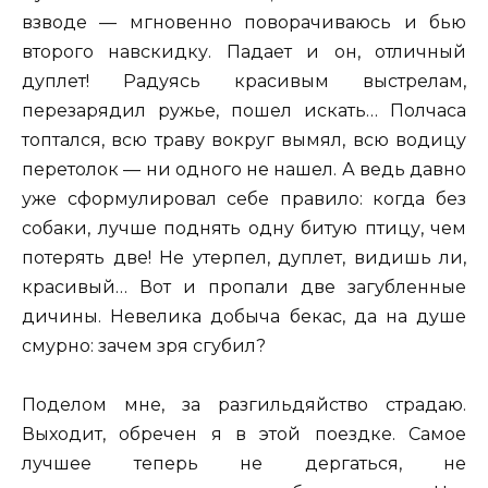
взводе — мгновенно поворачиваюсь и бью
второго навскидку. Падает и он, отличный
дуплет! Радуясь красивым выстрелам,
перезарядил ружье, пошел искать… Полчаса
топтался, всю траву вокруг вымял, всю водицу
перетолок — ни одного не нашел. А ведь давно
уже сформулировал себе правило: когда без
собаки, лучше поднять одну битую птицу, чем
потерять две! Не утерпел, дуплет, видишь ли,
красивый… Вот и пропали две загубленные
дичины. Невелика добыча бекас, да на душе
смурно: зачем зря сгубил?
Поделом мне, за разгильдяйство страдаю.
Выходит, обречен я в этой поездке. Самое
лучшее теперь не дергаться, не