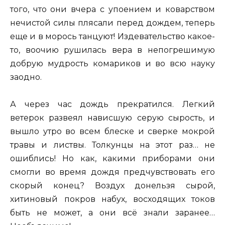
того, что они вчера с упоением и коварством
нечистой силы плясали перед дождем, теперь
еще и в морось танцуют! Издевательство какое-
то, воочию рушилась вера в непогрешимую
добрую мудрость комариков и во всю науку
заодно.
А через час дождь прекратился. Легкий
ветерок развеял нависшую серую сырость, и
вышло утро во всем блеске и сверке мокрой
травы и листвы. Толкунцы на этот раз… не
ошиблись! Но как, какими приборами они
смогли во время дождя предчувствовать его
скорый конец? Воздух донельзя сырой,
хитиновый покров набух, восходящих токов
быть не может, а они всё знали заранее…