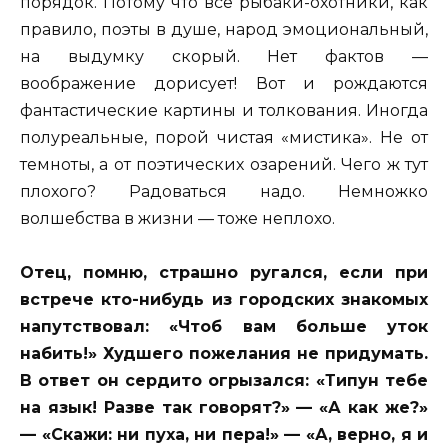
порядок. Потому что все рыбаки-охотники, как
правило, поэты в душе, народ эмоциональный,
на выдумку скорый. Нет фактов —
воображение дорисует! Вот и рождаются
фантастические картины и толкования. Иногда
полуреальные, порой чистая «мистика». Не от
темноты, а от поэтических озарений. Чего ж тут
плохого? Радоваться надо. Немножко
волшебства в жизни — тоже неплохо.
Отец, помню, страшно ругался, если при
встрече кто-нибудь из городских знакомых
напутствовал: «Чтоб вам больше уток
набить!» Худшего пожелания не придумать.
В ответ он сердито огрызался: «Типун тебе
на язык! Разве так говорят?» — «А как же?»
— «Скажи: ни пуха, ни пера!» — «А, верно, я и