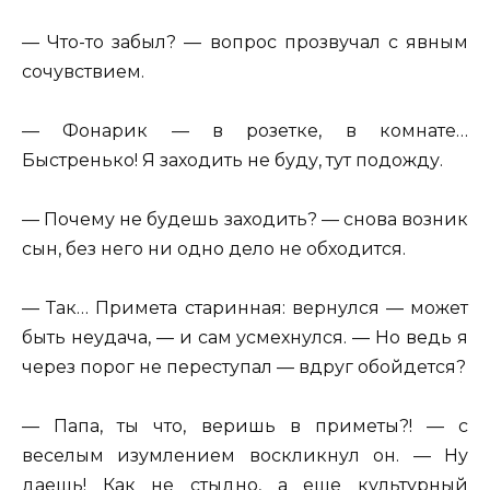
— Что-то забыл? — вопрос прозвучал с явным
сочувствием.
— Фонарик — в розетке, в комнате…
Быстренько! Я заходить не буду, тут подожду.
— Почему не будешь заходить? — снова возник
сын, без него ни одно дело не обходится.
— Так… Примета старинная: вернулся — может
быть неудача, — и сам усмехнулся. — Но ведь я
через порог не переступал — вдруг обойдется?
— Папа, ты что, веришь в приметы?! — с
веселым изумлением воскликнул он. — Ну
даешь! Как не стыдно, а еще культурный