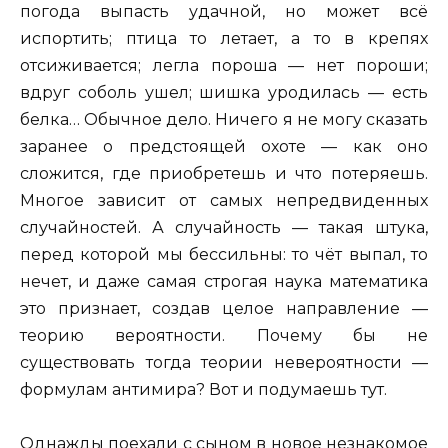
погода выпасть удачной, но может всё
испортить; птица то летает, а то в крепях
отсиживается; легла пороша — нет пороши;
вдруг соболь ушел; шишка уродилась — есть
белка… Обычное дело. Ничего я не могу сказать
заранее о предстоящей охоте — как оно
сложится, где приобретешь и что потеряешь.
Многое зависит от самых непредвиденных
случайностей. А случайность — такая штука,
перед которой мы бессильны: то чёт выпал, то
нечет, и даже самая строгая наука математика
это признает, создав целое направление —
теорию вероятности. Почему бы не
существовать тогда теории невероятности —
формулам антимира? Вот и подумаешь тут.
Однажды поехали с сыном в новое незнакомое