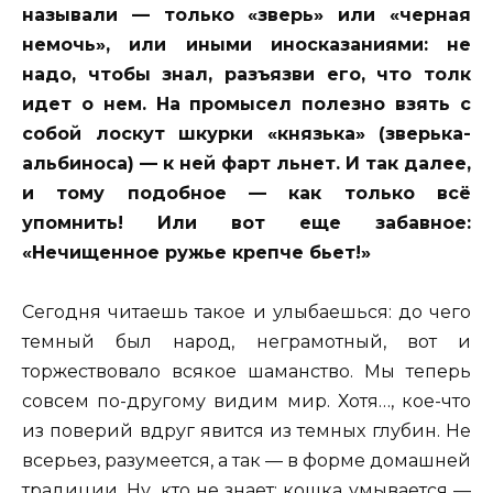
называли — только «зверь» или «черная
немочь», или иными иносказаниями: не
надо, чтобы знал, разъязви его, что толк
идет о нем. На промысел полезно взять с
собой лоскут шкурки «князька» (зверька-
альбиноса) — к ней фарт льнет. И так далее,
и тому подобное — как только всё
упомнить! Или вот еще забавное:
«Нечищенное ружье крепче бьет!»
Сегодня читаешь такое и улыбаешься: до чего
темный был народ, неграмотный, вот и
торжествовало всякое шаманство. Мы теперь
совсем по-другому видим мир. Хотя…, кое-что
из поверий вдруг явится из темных глубин. Не
всерьез, разумеется, а так — в форме домашней
традиции. Ну, кто не знает: кошка умывается —