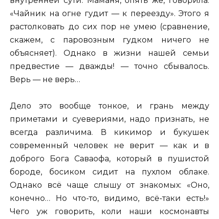
внутренней сути. Маманя, опять же, говорила:
«Чайник на огне гудит — к переезду». Этого я
растолковать до сих пор не умею (сравнение,
скажем, с паровозным гудком ничего не
объясняет). Однако в жизни нашей семьи
предвестие — дважды! — точно сбывалось.
Верь — не верь…
Дело это вообще тонкое, и грань между
приметами и суевериями, надо признать, не
всегда различима. В кикимор и букушек
современный человек не верит — как и в
доброго Бога Саваофа, который в пушистой
бороде, босиком сидит на пухлом облаке.
Однако всё чаще слышу от знакомых: «Оно,
конечно… Но что-то, видимо, всё-таки есть!»
Чего уж говорить, коли наши космонавты