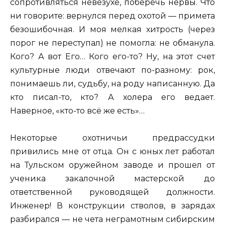
сопротивляться невезухе, поберечь нервы. Что
ни говорите: вернулся перед охотой — примета
безошибочная. И моя мелкая хитрость (через
порог не переступал) не помогла: не обманула.
Кого? А вот Его… Кого его-то? Ну, на этот счет
культурные люди отвечают по-разному: рок,
понимаешь ли, судьбу, на роду написанную. Да
кто писал-то, кто? А холера его ведает.
Наверное, «кто-то всё же есть»…
Некоторые охотничьи предрассудки
привились мне от отца. Он с юных лет работал
на Тульском оружейном заводе и прошел от
ученика закалочной мастерской до
ответственной руководящей должности.
Инженер! В конструкции стволов, в зарядах
разбирался — не чета неграмотным сибирским