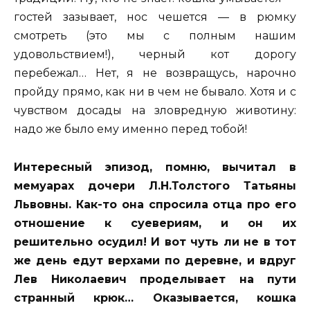
гостей зазывает, нос чешется — в рюмку
смотреть (это мы с полным нашим
удовольствием!), черный кот дорогу
перебежал… Нет, я не возвращусь, нарочно
пройду прямо, как ни в чем не бывало. Хотя и с
чувством досады на зловредную животину:
надо же было ему именно перед тобой!
Интересный эпизод, помню, вычитал в
мемуарах дочери Л.Н.Толстого Татьяны
Львовны. Как-то она спросила отца про его
отношение к суевериям, и он их
решительно осудил! И вот чуть ли не в тот
же день едут верхами по деревне, и вдруг
Лев Николаевич проделывает на пути
странный крюк… Оказывается, кошка