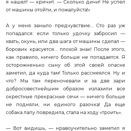
я нашел! — кричит. — Сколько дичи! Не успел
от машины отойти, и пожалуйста!»
А у меня заныло предчувствие… Сто раз уж
попадался: если только удочку забросил —
хвать, окунь, или два шага от машины сделал —
боровик красуется… плохой знак! После этого,
как правило, ничего больше не попадается. Я
осторожненько сыну об этой своей опаске
заметил, да куда там! Только рассмеялся. Ну и
что? Мы там переночевали и за две зари
добросовестнейшим образом излазили все
окрестные прекрасные сечи — ничего больше
не подняли, ни единого разочка! Да еще
собака лапу повредила, стала на ходу «троить».
— Вот видишь, — нравоучительно заметил я