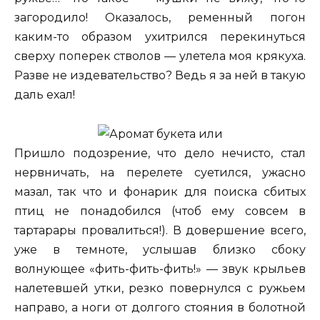
загородило! Оказалось, ременный погон
каким-то образом ухитрился перекинуться
сверху поперек стволов — улетела моя крякуха.
Разве не издевательство? Ведь я за ней в такую
даль ехал!
Пришло подозрение, что дело нечисто, стал
нервничать, на перелете суетился, ужасно
мазал, так что и фонарик для поиска сбитых
птиц не понадобился (чтоб ему совсем в
тартарары провалиться!). В довершение всего,
уже в темноте, услышав близко сбоку
волнующее «фить-фить-фить!» — звук крыльев
налетевшей утки, резко повернулся с ружьем
направо, а ноги от долгого стояния в болотной