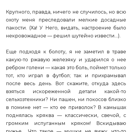
Крупного, правда, ничего не случилось, но всю
охоту меня преследовали мелкие досадные
пакости. (Ха! У Него, видать, настроение было
некровожадное — решил шутейно извести…).
Еще подходя к болоту, я не заметил в траве
какую-то ржавую железяку и ударился о нее
ребром голени — какая это боль, поймет только
тот, кто играл в футбол; так и прихрамывал
после весь день. Вот скажите, откуда здесь
взяться искореженной детали какой-то
сельхозтехники? Ни пашен, ни покосов близко
в помине нет — кто ее приволок? В камышах
поднялась кряква — классически, свечой, с
громким испуганным кряком! Вскидываю
ружье… Что такое — мушки не вижу, что-то