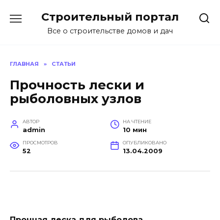
Перейти
Строительный портал
к
содержанию
Все о строительстве домов и дач
ГЛАВНАЯ
»
СТАТЬИ
Прочность лески и
рыболовных узлов
АВТОР
НА ЧТЕНИЕ
admin
10 мин
ПРОСМОТРОВ
ОПУБЛИКОВАНО
52
13.04.2009
Прочная леска для рыболова.