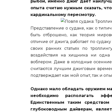
рыбой, именно джиг даёт наилучш
опыта считаю нужным сказать, чт
кардинальному пересмотру.
Представление о судаке, как о
типич
быть отброшено, как теория миров
отличие от джига, работает по судаку
своих ранних статьях по троллинг
воздействия на хищника ни одна 
воблером. Даже в холодные осенние
считаются лучшим джиговым времене
подтверждает как мой опыт, так и опы
Однако мало обладать оружием ма
необходимо располагать эфф
Единственным таким средством 
глубоководным дайверам, являет