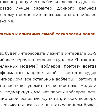
ижат к транцу и его рабочая плоскость должна
раздо лучше характер донного рельефа
оэтому предпочтительны эхолоты с наиболее
режиме.
твенно к описанию самой технологии ловли,
с будет интересовать, лежит в интервале 3,5-9
иболее вероятна встреча с судаком. Я никогда
делённых моделей воблеров, поэтому всегда
нформации навроде такой — сегодня судак
 игнорируя все остальные воблеры. Поэтому в
ожно меньше упоминать конкретные модели
ь подчеркнуть, что нет плохих воблеров, есть
щие свои основные функции, и есть воблеры
заключается всего лишь в откровенном браке,