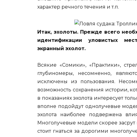
характер речного течения и т.п.
Итак, эхолоты. Прежде всего необ
идентификации уловистых мес
экранный эхолот.
Всякие «Сомики», «Практики», стр
глубиномеры, несомненно, являю
исключены из пользования. Несом
возможность сохранения истории, кото
в показаниях эхолота интересует тол
вполне подойдут однолучевые модел
эхолота наиболее подвержена вли
Многолучевые модели скорее засрут м
стоит гнаться за дорогими многолу