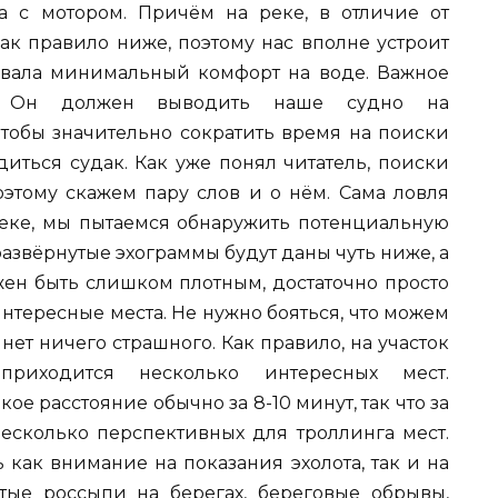
а с мотором. Причём на реке, в отличие от
ак правило ниже, поэтому нас вполне устроит
ивала минимальный комфорт на воде. Важное
а. Он должен выводить наше судно на
 чтобы значительно сократить время на поиски
диться судак. Как уже понял читатель, поиски
оэтому скажем пару слов и о нём. Сама ловля
 реке, мы пытаемся обнаружить потенциальную
 развёрнутые эхограммы будут даны чуть ниже, а
жен быть слишком плотным, достаточно просто
интересные места. Не нужно бояться, что можем
 нет ничего страшного. Как правило, на участок
риходится несколько интересных мест.
е расстояние обычно за 8-10 минут, так что за
есколько перспективных для троллинга мест.
как внимание на показания эхолота, так и на
тые россыпи на берегах, береговые обрывы,