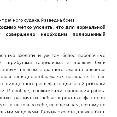
ходимо чётко уяснить, что для нормальной
т совершенно необходим полноценный
елочные эхолоты и уж тем более верёвочные
тся атрибутами гаврилизма и должны быть
ненным плюсом экранного эхолота является
рая наглядно отображается на экране. Т.к. нас
ько вид донного рельефа, то для такой рыбалки
и. И вообще, в режиме глиссирования работа
янию различных неблагоприятных факторов.
озги не только себе, но ещё и вам, поэтому не
чевыми моделями. Датчик эхолота должен быть