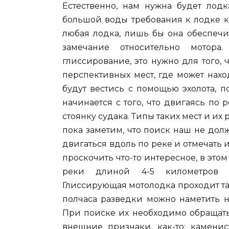
Естественно, нам нужна будет лодк
большой воды требования к лодке к
любая лодка, лишь бы она обеспеч
замечание относительно мотор
глиссирование, это нужно для того,
перспективных мест, где может нахо
будут вестись с помощью эхолота, п
начинается с того, что двигаясь по
стоянку судака. Типы таких мест и их
пока заметим, что поиск наш не дол
двигаться вдоль по реке и отмечать 
проскочить что-то интересное, в этом
реки длиной 4-5 километров п
Глиссирующая мотолодка проходит тако
полчаса разведки можно наметить н
При поиске их необходимо обращать 
внешние признаки, как-то: каменис