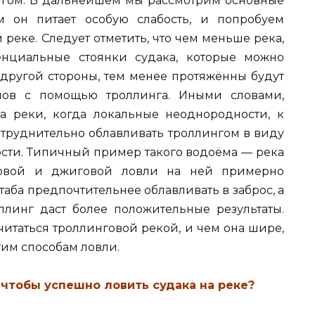
нгом. В дальнейшем мы рассмотрим основные
м он питает особую слабость, и попробуем
 реке. Следует отметить, что чем меньше река,
енциальные стоянки судака, которые можно
 другой стороны, тем менее протяжённы будут
блов с помощью троллинга. Иными словами,
а реки, когда локальные неоднородности, к
затруднительно облавливать троллингом в виду
ости. Типичный пример такого водоёма — река
нговой и джиговой ловли на ней примерно
аба предпочтительнее облавливать в заброс, а
ллинг даст более положительные результаты.
читаться троллинговой рекой, и чем она шире,
гим способам ловли.
 чтобы успешно ловить судака на реке?