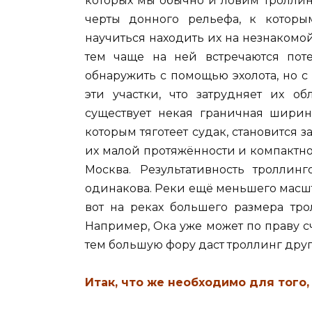
которых мы обычно и ловим тролли
черты донного рельефа, к которы
научиться находить их на незнакомой
тем чаще на ней встречаются пот
обнаружить с помощью эхолота, но с
эти участки, что затрудняет их о
существует некая граничная ширин
которым тяготеет судак, становится 
их малой протяжённости и компактн
Москва. Результативность тролли
одинакова. Реки ещё меньшего масшт
вот на реках большего размера тро
Например, Ока уже может по праву с
тем большую фору даст троллинг дру
Итак, что же необходимо для того,