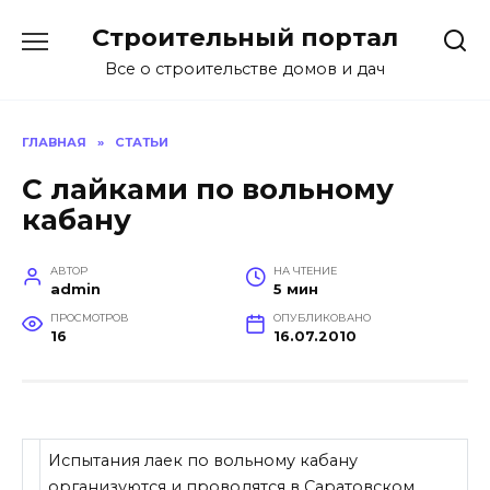
Перейти
Строительный портал
к
содержанию
Все о строительстве домов и дач
ГЛАВНАЯ
»
СТАТЬИ
С лайками по вольному
кабану
АВТОР
НА ЧТЕНИЕ
admin
5 мин
ПРОСМОТРОВ
ОПУБЛИКОВАНО
16
16.07.2010
Испытания лаек по вольному кабану
организуются и проводятся в Саратовском