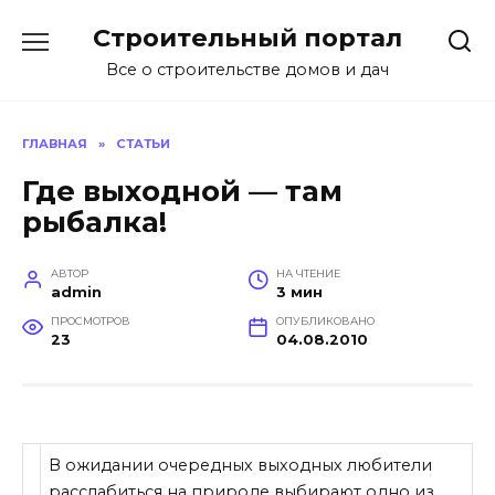
Перейти
Строительный портал
к
содержанию
Все о строительстве домов и дач
ГЛАВНАЯ
»
СТАТЬИ
Где выходной — там
рыбалка!
АВТОР
НА ЧТЕНИЕ
admin
3 мин
ПРОСМОТРОВ
ОПУБЛИКОВАНО
23
04.08.2010
В ожидании очередных выходных любители
расслабиться на природе выбирают одно из