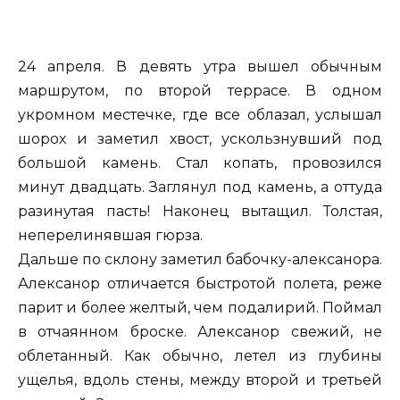
24 апреля. В девять утра вышел обычным
маршрутом, по второй террасе. В одном
укромном местечке, где все облазал, услышал
шорох и заметил хвост, ускользнувший под
большой камень. Стал копать, провозился
минут двадцать. Заглянул под камень, а оттуда
разинутая пасть! Наконец вытащил. Толстая,
неперелинявшая гюрза.
Дальше по склону заметил бабочку-алексанора.
Алексанор отличается быстротой полета, реже
парит и более желтый, чем подалирий. Поймал
в отчаянном броске. Алексанор свежий, не
облетанный. Как обычно, летел из глубины
ущелья, вдоль стены, между второй и третьей