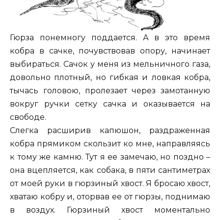
Гюрза понемногу поддается. А в это время
кобра в сачке, почувствовав опору, начинает
выбираться. Сачок у меня из мельничного газа,
довольно плотный, но гибкая и ловкая кобра,
тычась головою, пролезает через замотанную
вокруг ручки сетку сачка и оказывается на
свободе.
Слегка расширив капюшон, раздраженная
кобра прямиком скользит ко мне, направляясь
к тому же камню. Тут я ее замечаю, но поздно –
она вцепляется, как собака, в пяти сантиметрах
от моей руки в гюрзиный хвост. Я бросаю хвост,
хватаю кобру и, оторвав ее от гюрзы, поднимаю
в воздух. Гюрзиный хвост моментально