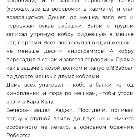
закончили, и я завязал горловину сачка
(хорошо, всегда веревочки в кармане) и стал
возвращаться. Дошел до мешка, взял его и
перевязал рукав рубашки. Затем с трудом
запихал упрямую кобру, сидевшую в мешке
над гюрзами. Всех гюрз ссыпал в один мешок –
не меньше десяти килограммов! А кобру
пересадил в сачок и завязал горловину. Прямо
как в задаче с козой, волком и капустой! Забрал
по дороге мешок с двумя кобрами.
Дома всех упаковал – кобр в банки из-под
кинопленки и гюрз по мешкам, чтобы утром
везти в Кара-Калу.
Вечером зашел Хаджи. Посидели, попивая
водку у ртутной лампы до двух ночи. Ничего
особенного не летело, в основном бражник
Робертса.