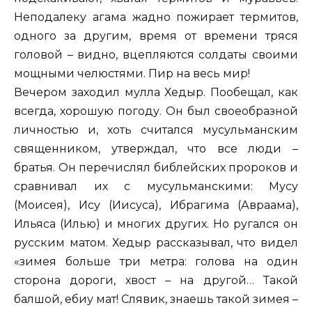
Неподалеку агама жадно пожирает термитов,
одного за другим, время от времени тряся
головой – видно, вцепляются солдаты своими
мощными челюстями. Пир на весь мир!
Вечером заходил мулла Хедыр. Пообещал, как
всегда, хорошую погоду. Он был своеобразной
личностью и, хоть считался мусульманским
священником, утверждал, что все люди –
братья. Он перечислял библейских пророков и
сравнивал их с мусульманскими: Мусу
(Моисея), Ису (Иисуса), Ибрагима (Авраама),
Ильяса (Илью) и многих других. Но ругался он
русским матом. Хедыр рассказывал, что видел
«зимея больше три метра: голова на один
сторона дороги, хвост – на другой… Такой
балшой, ебиу мат! Слявик, знаешь такой зимея –