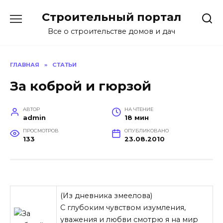
Перейти
Строительный портал
к
содержанию
Все о строительстве домов и дач
ГЛАВНАЯ
»
СТАТЬИ
За коброй и гюрзой
АВТОР
НА ЧТЕНИЕ
admin
18 мин
ПРОСМОТРОВ
ОПУБЛИКОВАНО
133
23.08.2010
(Из дневника змеелова)
С глубоким чувством изумления,
уважения и любви смотрю я на мир