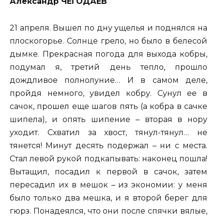
Александр ЧЕГОДАЕВ
21 апреля. Вышел по дну ущелья и поднялся на
плоскогорье. Солнце грело, но было в белесой
дымке. Прекрасная погода для выхода кобры,
подумал я, третий день тепло, прошло
дождливое полнолуние… И в самом деле,
пройдя немного, увидел кобру. Сунул ее в
сачок, прошел еще шагов пять (а кобра в сачке
шипела), и опять шипение – вторая в нору
уходит. Схватил за хвост, тянул-тянул… не
тянется! Минут десять подержал – ни с места.
Стал левой рукой подкапывать: наконец пошла!
Вытащил, посадил к первой в сачок, затем
пересадил их в мешок – из экономии: у меня
было только два мешка, и я второй берег для
гюрз. Понадеялся, что они после спячки вялые,