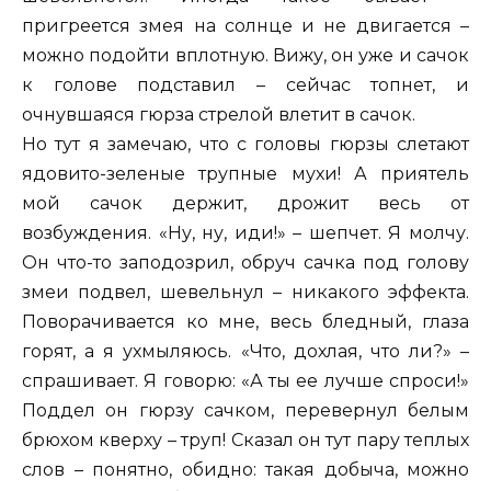
пригреется змея на солнце и не двигается –
можно подойти вплотную. Вижу, он уже и сачок
к голове подставил – сейчас топнет, и
очнувшаяся гюрза стрелой влетит в сачок.
Но тут я замечаю, что с головы гюрзы слетают
ядовито-зеленые трупные мухи! А приятель
мой сачок держит, дрожит весь от
возбуждения. «Ну, ну, иди!» – шепчет. Я молчу.
Он что-то заподозрил, обруч сачка под голову
змеи подвел, шевельнул – никакого эффекта.
Поворачивается ко мне, весь бледный, глаза
горят, а я ухмыляюсь. «Что, дохлая, что ли?» –
спрашивает. Я говорю: «А ты ее лучше спроси!»
Поддел он гюрзу сачком, перевернул белым
брюхом кверху – труп! Сказал он тут пару теплых
слов – понятно, обидно: такая добыча, можно