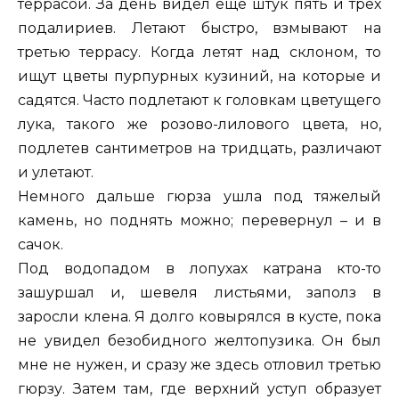
террасой. За день видел еще штук пять и трех
подалириев. Летают быстро, взмывают на
третью террасу. Когда летят над склоном, то
ищут цветы пурпурных кузиний, на которые и
садятся. Часто подлетают к головкам цветущего
лука, такого же розово-лилового цвета, но,
подлетев сантиметров на тридцать, различают
и улетают.
Немного дальше гюрза ушла под тяжелый
камень, но поднять можно; перевернул – и в
сачок.
Под водопадом в лопухах катрана кто-то
зашуршал и, шевеля листьями, заполз в
заросли клена. Я долго ковырялся в кусте, пока
не увидел безобидного желтопузика. Он был
мне не нужен, и сразу же здесь отловил третью
гюрзу. Затем там, где верхний уступ образует