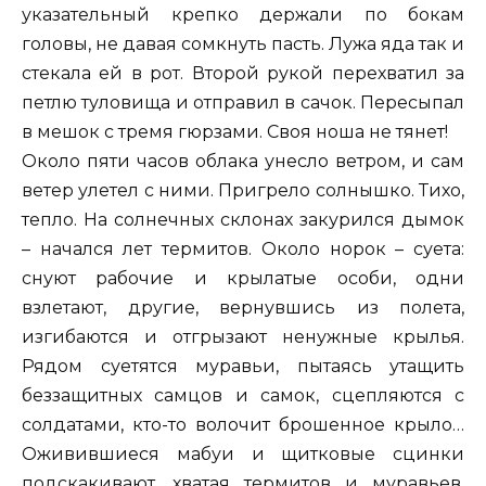
указательный крепко держали по бокам
головы, не давая сомкнуть пасть. Лужа яда так и
стекала ей в рот. Второй рукой перехватил за
петлю туловища и отправил в сачок. Пересыпал
в мешок с тремя гюрзами. Своя ноша не тянет!
Около пяти часов облака унесло ветром, и сам
ветер улетел с ними. Пригрело солнышко. Тихо,
тепло. На солнечных склонах закурился дымок
– начался лет термитов. Около норок – суета:
снуют рабочие и крылатые особи, одни
взлетают, другие, вернувшись из полета,
изгибаются и отгрызают ненужные крылья.
Рядом суетятся муравьи, пытаясь утащить
беззащитных самцов и самок, сцепляются с
солдатами, кто-то волочит брошенное крыло…
Оживившиеся мабуи и щитковые сцинки
подскакивают, хватая термитов и муравьев.