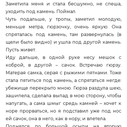
Заметила меня и стала бесшумно, не спеша,
уходить под камень. Поймал.
Чуть подальше, у тропы, заметил молодую,
меньше метра, гюрзочку, очень яркую. Она
спряталась под камень, там развернулась (в
щели было видно) и ушла под другой камень.
Пусть живет.
Иду дальше, в одной руке несу мешок с
коброй, в другой – сачок. Встречаю гюрзу.
Матерая самка, серая с рыжими пятнами. Тоже
стала пятиться под камень, а спрятаться негде:
убежище перекрыто мною. Гюрза раздула шею,
зашипела, сделала выпад в мою сторону, чтобы
напугать, а сама шмыг средь камней – хочет к
норе прорваться, но я подставил уже под нос
ей сачок, она в него, как в нору, и влетела.
Поднялся по большой осыпи на вторую