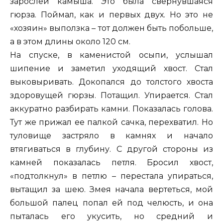
зарослей камыша. Это была свернувшаяся
гюрза. Поймал, как и первых двух. Но это не
«хозяин» выползка – тот должен быть побольше,
а в этом длины около 120 см.
На спуске, в каменистой осыпи, услышал
шипение и заметил уходящий хвост. Стал
выковыривать. Докопался до толстого хвоста
здоровущей гюрзы. Потащил. Упирается. Стал
аккуратно разбирать камни. Показалась голова.
Тут же прижал ее палкой сачка, перехватил. Но
туловище застряло в камнях и начало
втягиваться в глубину. С другой стороны из
камней показалась петля. Бросил хвост,
«подтолкнул» в петлю – перестала упираться,
вытащил за шею. Змея начала вертеться, мой
большой палец попал ей под челюсть, и она
пыталась его укусить, но средний и