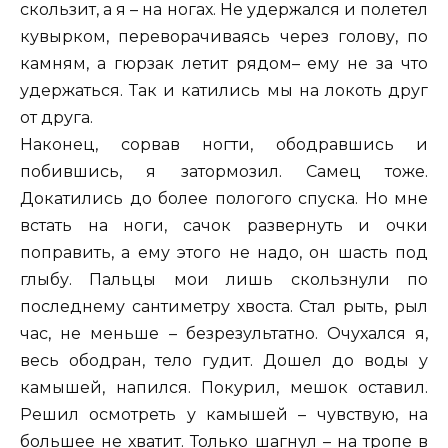
скользит, а я – на ногах. Не удержался и полетел
кувырком, переворачиваясь через голову, по
камням, а гюрзак летит рядом– ему не за что
удержаться. Так и катились мы на локоть друг
от друга.
Наконец, сорвав ногти, ободравшись и
побившись, я затормозил. Самец тоже.
Докатились до более пологого спуска. Но мне
встать на ноги, сачок развернуть и очки
поправить, а ему этого не надо, он шасть под
глыбу. Пальцы мои лишь скользнули по
последнему сантиметру хвоста. Стал рыть, рыл
час, не меньше – безрезультатно. Очухался я,
весь ободран, тело гудит. Дошел до воды у
камышей, напился. Покурил, мешок оставил.
Решил осмотреть у камышей – чувствую, на
большее не хватит. Только шагнул – на тропе в