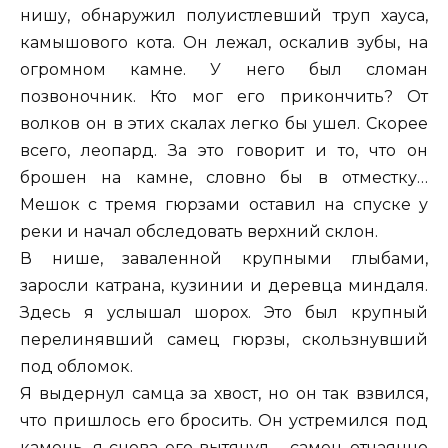
нишу, обнаружил полуистлевший труп хауса,
камышового кота. Он лежал, оскалив зубы, на
огромном камне. У него был сломан
позвоночник. Кто мог его прикончить? От
волков он в этих скалах легко бы ушел. Скорее
всего, леопард. За это говорит и то, что он
брошен на камне, словно бы в отместку…
Мешок с тремя гюрзами оставил на спуске у
реки и начал обследовать верхний склон.
В нише, заваленной крупными глыбами,
заросли катрана, кузинии и деревца миндаля.
Здесь я услышал шорох. Это был крупный
перелинявший самец гюрзы, скользнувший
под обломок.
Я выдернул самца за хвост, но он так взвился,
что пришлось его бросить. Он устремился под
камень, я снова его вытянул – самец отчаянно