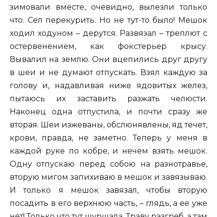
зимовали вместе, очевидно, вылезли только
что. Сел перекурить. Но не тут-то было! Мешок
ходил ходуном – дерутся. Развязал – треплют с
остервенением, как фокстерьер крысу.
Вывалил на землю. Они вцепились друг другу
в шеи и не думают отпускать. Взял каждую за
голову и, надавливая ниже ядовитых желез,
пытаюсь их заставить разжать челюсти.
Наконец одна отпустила, и почти сразу же
вторая. Шеи изжеваны, обслюнявлены, яд течет,
крови, правда, не заметно. Теперь у меня в
каждой руке по кобре, и нечем взять мешок.
Одну отпускаю перед собою на разнотравье,
вторую мигом запихиваю в мешок и завязываю.
И только я мешок завязал, чтобы вторую
посадить в его верхнюю часть, – глядь, а ее уже
нет! Только что тут шуршала. Траву разгреб, а там