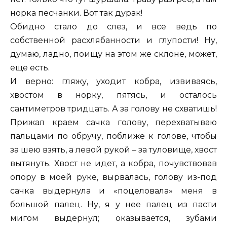
норка песчанки. Вот так дурак!
Обидно стало до слез, и все ведь по
собственной расхлябанности и глупости! Ну,
думаю, ладно, поищу на этом же склоне, может,
еще есть.
И верно: гляжу, уходит кобра, извиваясь,
хвостом в норку, пятясь, и осталось
сантиметров тридцать. А за голову не схватишь!
Прижал краем сачка голову, перехватываю
пальцами по обручу, поближе к голове, чтобы
за шею взять, а левой рукой – за туловище, хвост
вытянуть. Хвост не идет, а кобра, почувствовав
опору в моей руке, вырвалась, голову из-под
сачка выдернула и «поцеловала» меня в
большой палец. Ну, я у нее палец из пасти
мигом выдернул; оказывается, зубами