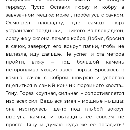
террасу. Пусто. Оставил гюрзу и кобру в
завязанном мешке: может, пробегусь с сачком.
Осмотрел площадку, где самцы гюрз
устраивают поединки, – никого. За площадкой,
сразу же у склона, лежала кобра. Добыл, бросил
в сачок, завернул его вокруг палки, чтобы не
вылезла, иду дальше. Не успел и ста метров
пройти, вижу – под большой камень
неторопливо уходит хвост гюрзы. Бросаюсь к
камню, сачок с коброй швыряю и успеваю
вцепиться в самый кончик гюрзиного хвоста…
Тяну. Гюрза крупная, сильная – сопротивляется
изо всех сил. Ведь вся змея – мощные мышцы:
она изогнулась где-то под глыбой вокруг
выступа камня, и вытащить ее совсем не
просто! Тяну и думаю: куда же ее посадить?