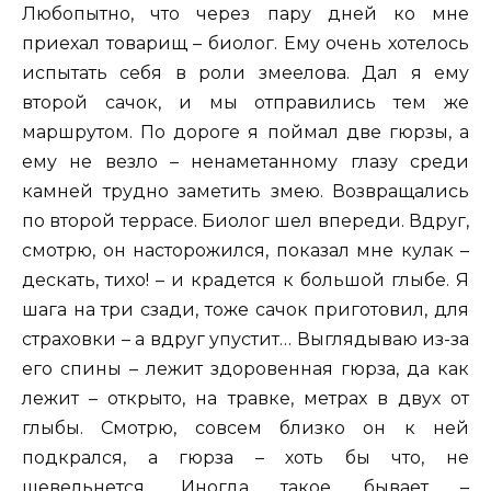
Любопытно, что через пару дней ко мне
приехал товарищ – биолог. Ему очень хотелось
испытать себя в роли змеелова. Дал я ему
второй сачок, и мы отправились тем же
маршрутом. По дороге я поймал две гюрзы, а
ему не везло – ненаметанному глазу среди
камней трудно заметить змею. Возвращались
по второй террасе. Биолог шел впереди. Вдруг,
смотрю, он насторожился, показал мне кулак –
дескать, тихо! – и крадется к большой глыбе. Я
шага на три сзади, тоже сачок приготовил, для
страховки – а вдруг упустит… Выглядываю из-за
его спины – лежит здоровенная гюрза, да как
лежит – открыто, на травке, метрах в двух от
глыбы. Смотрю, совсем близко он к ней
подкрался, а гюрза – хоть бы что, не
шевельнется. Иногда такое бывает –