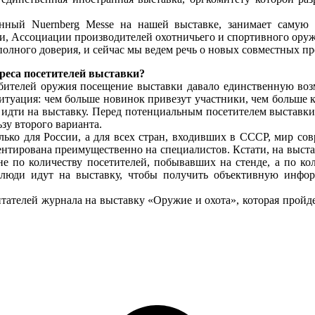
анный Nuernberg Messe на нашей выставке, занимает самую
, Ассоциации производителей охотничьего и спортивного оружи
олного доверия, и сейчас мы ведем речь о новых совместных пр
реса посетителей выставки?
юбителей оружия посещение выставки давало единственную во
итуация: чем больше новинок привезут участники, чем больше к
 идти на выставку. Перед потенциальным посетителем выставки
ьзу второго варианта.
лько для России, а для всех стран, входивших в СССР, мир сов
ентирована преимущественно на специалистов. Кстати, на выст
е по количеству посетителей, побывавших на стенде, а по ко
 люди идут на выставку, чтобы получить объективную инфо
ателей журнала на выставку «Оружие и охота», которая пройдет