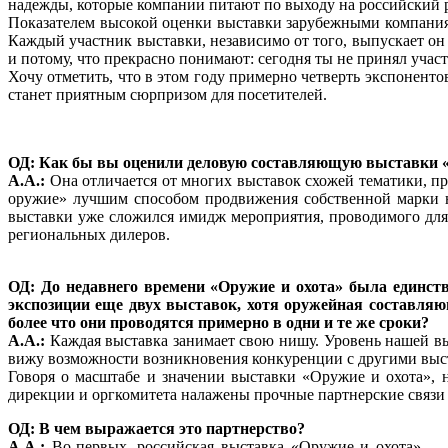
надежды, которые компании питают по выходу на российский 
Показателем высокой оценки выставки зарубежными компаниям
Каждый участник выставки, независимо от того, выпускает он
и потому, что прекрасно понимают: сегодня ты не принял участ
Хочу отметить, что в этом году примерно четверть экспоненто
станет приятным сюрпризом для посетителей.
ОД: Как бы вы оценили деловую составляющую выставки «
А.А.:
Она отличается от многих выставок схожей тематики, пр
оружие» лучшим способом продвижения собственной марки на
выставки уже сложился имидж мероприятия, проводимого для с
региональных дилеров.
ОД: До недавнего времени «Оружие и охота» была единст
экспозиции еще двух выставок, хотя оружейная составля
более что они проводятся примерно в одни и те же сроки?
А.А.:
Каждая выставка занимает свою нишу. Уровень нашей вы
вижу возможности возникновения конкуренции с другими выс
Говоря о масштабе и значении выставки «Оружие и охота», 
дирекции и оргкомитета налажены прочные партнерские связи 
ОД: В чем выражается это партнерство?
А.А.:
Во-первых, российская выставка «Оружие и охота» — е