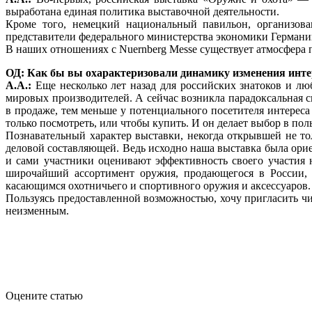
выработана единая политика выставочной деятельности.
Кроме того, немецкий национальный павильон, организов
представители федерального министерства экономики Германии
В наших отношениях с Nuernberg Messe существует атмосфера п
ОД: Как бы вы охарактеризовали динамику изменения инте
А.А.:
Еще несколько лет назад для российских знатоков и л
мировых производителей. А сейчас возникла парадоксальная с
в продаже, тем меньше у потенциального посетителя интереса
только посмотреть, или чтобы купить. И он делает выбор в пол
Познавательный характер выставки, некогда открывшей не то
деловой составляющей. Ведь исходно наша выставка была ори
и сами участники оценивают эффективность своего участия н
широчайший ассортимент оружия, продающегося в России,
касающимся охотничьего и спортивного оружия и аксессуаров.
Пользуясь предоставленной возможностью, хочу пригласить чит
неизменным.
Оцените статью