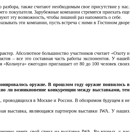
разбора, также считают необходимым свое присутствие у нас.
оего покупателя. Зарубежные компании стремятся приехать еще
ьзуют эту возможность, чтобы лишний раз напомнить о себе.
называть эти компании, пусть встреча с ними в Гостином дворе
арактер. Абсолютное большинство участников считает «Охоту и
тов – все это составная часть работы экспонентов. У нашей
я «Кольчуга» ежегодно приглашает от 80 до 100 человек своих
понировалось оружие. В прошлом году оружие появилось в
жно ли возникновение конкуренции между выставками, тем
, проводящихся в Москве и России. В обозримом будущем я не
йная выставка, являющаяся партнером выставки IWA. У наших
решено иметь свой стенд на выставке IWA. Во-вторых, у нас