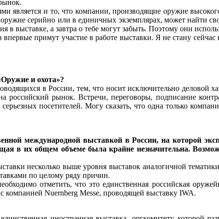
рынок.
и является и то, что компании, производящие оружие высокого 
 оружие серийно или в единичных экземплярах, может найти св
ия в выставке, а завтра о тебе могут забыть. Поэтому они испол
в впервые примут участие в работе выставки. Я не стану сейчас 
Оружие и охота»?
оводящихся в России, тем, что носит исключительно деловой х
 российский рынок. Встречи, переговоры, подписание контрак
ерьезных посетителей. Могу сказать, что одна только компани
венной международной выставкой в России, на которой экс
ющая в их общем объеме была крайне незначительна. Возмо
ставки несколько выше уровня выставок аналогичной тематики
тавками по целому ряду причин.
необходимо отметить, что это единственная российская оруже
с компанией Nuernberg Messe, проводящей выставку IWA.
динственная иностранная выставка, оргкомитету которой раз