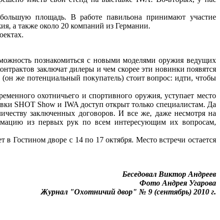
 большую площадь. В работе павильона принимают участие
я, а также около 20 компаний из Германии.
оектах.
зможность познакомиться с новыми моделями оружия ведущих
онтрактов заключат дилеры и чем скорее эти новинки появятся
 (он же потенциальный покупатель) стоит вопрос: идти, чтобы
ременного охотничьего и спортивного оружия, уступает место
авки SHOT Show и IWA доступ открыт только специалистам. Да
личеству заключенных договоров. И все же, даже несмотря на
рмацию из первых рук по всем интересующим их вопросам,
 в Гостином дворе с 14 по 17 октября. Место встречи остается
Беседовал Виктор Андреев
Фото Андрея Угарова
Журнал "Охотничий двор" № 9 (сентябрь) 2010 г.