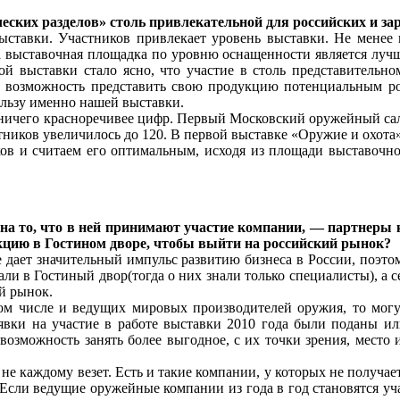
еских разделов» столь привлекательной для российских и з
тавки. Участников привлекает уровень выставки. Не менее в
а выставочная площадка по уровню оснащенности является луч
й выставки стало ясно, что участие в столь представительно
ю возможность представить свою продукцию потенциальным рос
ользу именно нашей выставки.
 ничего красноречивее цифр. Первый Московский оружейный сало
стников увеличилось до 120. В первой выставке «Оружие и охота»
в и считаем его оптимальным, исходя из площади выставочного
на то, что в ней принимают участие компании, — партнеры 
укцию в Гостином дворе, чтобы выйти на российский рынок?
 дает значительный импульс развитию бизнеса в России, поэто
хали в Гостиный двор(тогда о них знали только специалисты), а 
й рынок.
том числе и ведущих мировых производителей оружия, то могу
явки на участие в работе выставки 2010 года были поданы ил
возможность занять более выгодное, с их точки зрения, мест
 не каждому везет. Есть и такие компании, у которых не получа
. Если ведущие оружейные компании из года в год становятся уч