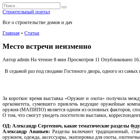
Перейти
Search
к
for:
Строительный портал
содержанию
Все о строительстве домов и дач
Главная
»
Статьи
Место встречи неизменно
Автор
admin
На чтение
8 мин
Просмотров
11
Опубликовано
16
В седьмой раз под сводами Гостиного двора, одного из самы
За короткое время выставка «Оружие и охота» получила межд
оргкомитета, сумевшего привлечь ведущие оружейные компа
оружия (МАПИПО) является одним из основных факторов, сп
О том, что смогут увидеть посетители выставки, корреспонде
ОД: Александр Сергеевич, какие тематические разделы буд
Александр Ананьев:
Разделы включают традиционный, станд
оружием, одежда, аксессуары, экипировка для охоты, охотничь