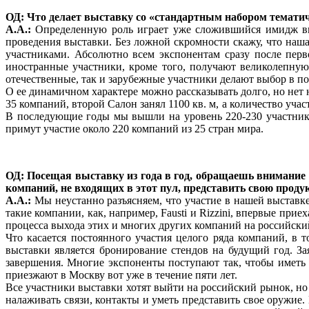
ОД: Что делает выставку со «стандартным набором тематич
А.А.:
Определенную роль играет уже сложившийся имидж выс
проведения выставки. Без ложной скромности скажу, что наш
участниками. Абсолютно всем экспонентам сразу после перво
иностранные участники, кроме того, получают великолепну
отечественные, так и зарубежные участники делают выбор в п
О ее динамичном характере можно рассказывать долго, но нет
35 компаний, второй Салон занял 1100 кв. м, а количество уча
В последующие годы мы вышли на уровень 220-230 участнико
примут участие около 220 компаний из 25 стран мира.
ОД:
Посещая выставку из года в год, обращаешь внимание 
компаний, не входящих в этот пул, представить свою прод
А.А.:
Мы неустанно разъясняем, что участие в нашей выставке
такие компании, как, например, Fausti и Rizzini, впервые прие
процесса выхода этих и многих других компаний на российски
Что касается постоянного участия целого ряда компаний, в 
выставки является бронирование стендов на будущий год. За
завершения. Многие экспоненты поступают так, чтобы иметь 
приезжают в Москву вот уже в течение пяти лет.
Все участники выставки хотят выйти на российский рынок, но
налаживать связи, контакты и уметь представить свое оружие