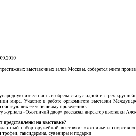
.09.2010
х престижных выставочных залов Москвы, соберется элита произ
ународную известность и обрела статус одной из трех крупней
нии мира. Участие в работе оргкомитета выставки Междунаро
особствующих ее успешному проведению.
нту журнала «Охотничий двор» рассказал директор выставки Але
ут представлены на выставке?
артный набор оружейной выставки: охотничье и спортивное 
и трофеи, таксидермия, сувениры и подарки.