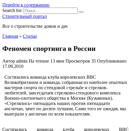
Перейти к содержанию
Search for:
Строительный портал
Все о строительстве домов и дач
Главная
»
Статьи
Феномен спортинга в России
Автор
admin
На чтение
13 мин
Просмотров
35
Опубликовано
17.09.2010
Cостязались команда клуба королевских ВВС
Великобритании и команда, собранная из наиболее опытных
мастеров спорта по стендовой стрельбе и стрелков-
любителей, завсегдатаев стрелково-стендового комплекса
Военно-охотничьего общества в Москве (Кузьминки).
«Стрелялись» пятнадцать наших против пятнадцати
англичан, зачет по десяти лучшим. Сами того не ожидая, мы
выиграли у англичан по
всем показателям.
Cостязались команда клуба королевских ВВС