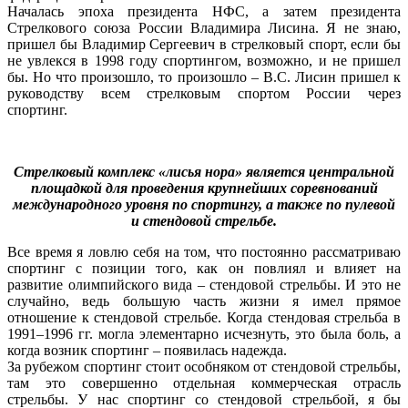
Началась эпоха президента НФС, а затем президента
Стрелкового союза России Владимира Лисина. Я не знаю,
пришел бы Владимир Сергеевич в стрелковый спорт, если бы
не увлекся в 1998 году спортингом, возможно, и не пришел
бы. Но что произошло, то произошло – В.С. Лисин пришел к
руководству всем стрелковым спортом России через
спортинг.
Стрелковый комплекс «лисья нора» является центральной
площадкой для проведения крупнейших соревнований
международного уровня по спортингу, а также по пулевой
и стендовой стрельбе.
Все время я ловлю себя на том, что постоянно рассматриваю
спортинг с позиции того, как он повлиял и влияет на
развитие олимпийского вида – стендовой стрельбы. И это не
случайно, ведь большую часть жизни я имел прямое
отношение к стендовой стрельбе. Когда стендовая стрельба в
1991–1996 гг. могла элементарно исчезнуть, это была боль, а
когда возник спортинг – появилась надежда.
За рубежом спортинг стоит особняком от стендовой стрельбы,
там это совершенно отдельная коммерческая отрасль
стрельбы. У нас спортинг со стендовой стрельбой, я бы