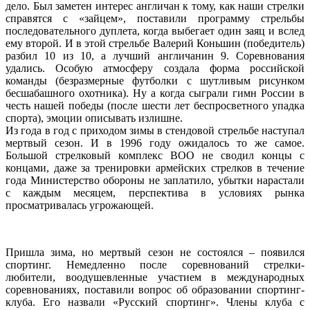
дело. Был заметен интерес англичан к тому, как наши стрелки
справятся с «зайцем», поставили программу стрельбы
последовательного дуплета, когда выбегает один заяц и вслед
ему второй. И в этой стрельбе Валерий Коньшин (победитель)
разбил 10 из 10, а лучший англичанин 9. Соревнования
удались. Особую атмосферу создала форма российской
команды (безразмерные футболки с шутливым рисунком
бесшабашного охотника). Ну а когда сыграли гимн России в
честь нашей победы (после шести лет беспросветного упадка
спорта), эмоции описывать излишне.
Из года в год с приходом зимы в стендовой стрельбе наступал
мертвый сезон. И в 1996 году ожидалось то же самое.
Большой стрелковый комплекс ВОО не сводил концы с
концами, даже за тренировки армейских стрелков в течение
года Министерство обороны не заплатило, убытки нарастали
с каждым месяцем, перспектива в условиях рынка
просматривалась угрожающей.
Пришла зима, но мертвый сезон не состоялся – появился
спортинг. Немедленно после соревнований стрелки-
любители, воодушевленные участием в международных
соревнованиях, поставили вопрос об образовании спортинг-
клуба. Его назвали «Русский спортинг». Члены клуба с