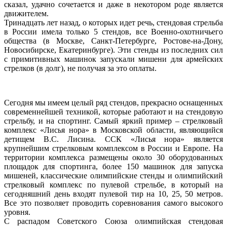
сказал, удачно сочетается и даже в некотором роде является
движителем.
Тринадцать лет назад, о которых идет речь, стендовая стрельба
в России имела только 5 стендов, все Военно-охотничьего
общества (в Москве, Санкт-Петербурге, Ростове-на-Дону,
Новосибирске, Екатеринбурге). Эти стенды из последних сил
с примитивных машинок запускали мишени для армейских
стрелков (в долг), не получая за это оплаты.
Сегодня мы имеем целый ряд стендов, прекрасно оснащенных
современнейшей техникой, которые работают и на стендовую
стрельбу, и на спортинг. Самый яркий пример – стрелковый
комплекс «Лисья нора» в Московской области, являющийся
детищем В.С. Лисина. ССК «Лисья нора» является
крупнейшим стрелковым комплексом в России и Европе. На
территории комплекса размещены около 30 оборудованных
площадок для спортинга, более 150 машинок для запуска
мишеней, классические олимпийские стенды и олимпийский
стрелковый комплекс по пулевой стрельбе, в который на
сегодняшний день входят пулевой тир на 10, 25, 50 метров.
Все это позволяет проводить соревнования самого высокого
уровня.
С распадом Советского Союза олимпийская стендовая