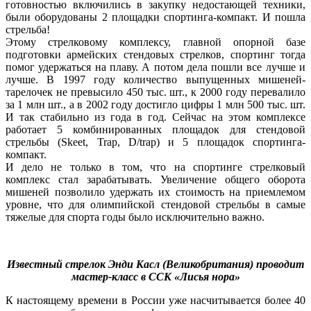
готовностью включились в закупку недостающей техники,
были оборудованы 2 площадки спортинга-компакт. И пошла
стрельба!
Этому стрелковому комплексу, главной опорной базе
подготовки армейских стендовых стрелков, спортинг тогда
помог удержаться на плаву. А потом дела пошли все лучше и
лучше. В 1997 году количество выпущенных мишеней-
тарелочек не превысило 450 тыс. шт., к 2000 году перевалило
за 1 млн шт., а в 2002 году достигло цифры 1 млн 500 тыс. шт.
И так стабильно из года в год. Сейчас на этом комплексе
работает 5 комбинированных площадок для стендовой
стрельбы (Skeet, Trap, D/trap) и 5 площадок спортинга-
компакт.
И дело не только в том, что на спортинге стрелковый
комплекс стал зарабатывать. Увеличение общего оборота
мишеней позволило удержать их стоимость на приемлемом
уровне, что для олимпийской стендовой стрельбы в самые
тяжелые для спорта годы было исключительно важно.
Известный стрелок Энди Касл (Великобритания) проводит
мастер-класс в ССК «Лисья нора»
К настоящему времени в России уже насчитывается более 40