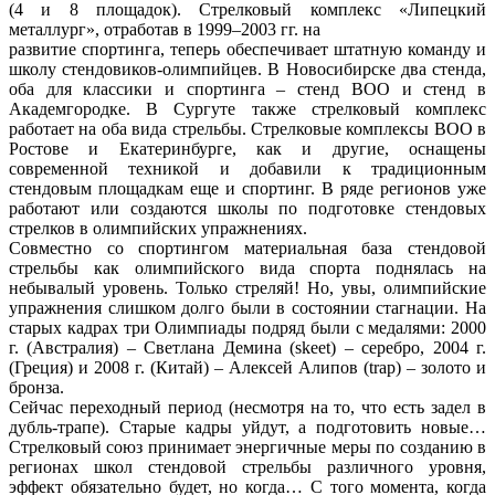
(4 и 8 площадок). Стрелковый комплекс «Липецкий
металлург», отработав в 1999–2003 гг. на
развитие спортинга, теперь обеспечивает штатную команду и
школу стендовиков-олимпийцев. В Новосибирске два стенда,
оба для классики и спортинга – стенд ВОО и стенд в
Академгородке. В Сургуте также стрелковый комплекс
работает на оба вида стрельбы. Стрелковые комплексы ВОО в
Ростове и Екатеринбурге, как и другие, оснащены
современной техникой и добавили к традиционным
стендовым площадкам еще и спортинг. В ряде регионов уже
работают или создаются школы по подготовке стендовых
стрелков в олимпийских упражнениях.
Совместно со спортингом материальная база стендовой
стрельбы как олимпийского вида спорта поднялась на
небывалый уровень. Только стреляй! Но, увы, олимпийские
упражнения слишком долго были в состоянии стагнации. На
старых кадрах три Олимпиады подряд были с медалями: 2000
г. (Австралия) – Светлана Демина (skeet) – серебро, 2004 г.
(Греция) и 2008 г. (Китай) – Алексей Алипов (trap) – золото и
бронза.
Сейчас переходный период (несмотря на то, что есть задел в
дубль-трапе). Старые кадры уйдут, а подготовить новые…
Стрелковый союз принимает энергичные меры по созданию в
регионах школ стендовой стрельбы различного уровня,
эффект обязательно будет, но когда… С того момента, когда