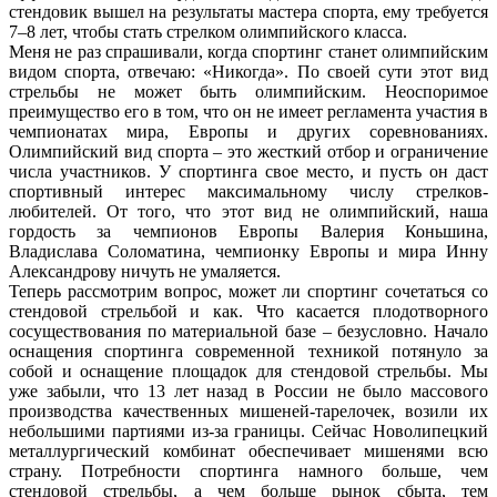
стендовик вышел на результаты мастера спорта, ему требуется
7–8 лет, чтобы стать стрелком олимпийского класса.
Меня не раз спрашивали, когда спортинг станет олимпийским
видом спорта, отвечаю: «Никогда». По своей сути этот вид
стрельбы не может быть олимпийским. Неоспоримое
преимущество его в том, что он не имеет регламента участия в
чемпионатах мира, Европы и других соревнованиях.
Олимпийский вид спорта – это жесткий отбор и ограничение
числа участников. У спортинга свое место, и пусть он даст
спортивный интерес максимальному числу стрелков-
любителей. От того, что этот вид не олимпийский, наша
гордость за чемпионов Европы Валерия Коньшина,
Владислава Соломатина, чемпионку Европы и мира Инну
Александрову ничуть не умаляется.
Теперь рассмотрим вопрос, может ли спортинг сочетаться со
стендовой стрельбой и как. Что касается плодотворного
сосуществования по материальной базе – безусловно. Начало
оснащения спортинга современной техникой потянуло за
собой и оснащение площадок для стендовой стрельбы. Мы
уже забыли, что 13 лет назад в России не было массового
производства качественных мишеней-тарелочек, возили их
небольшими партиями из-за границы. Сейчас Новолипецкий
металлургический комбинат обеспечивает мишенями всю
страну. Потребности спортинга намного больше, чем
стендовой стрельбы, а чем больше рынок сбыта, тем