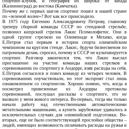
спортинг-клубов, и география их широка: от запада
(Калининград) до востока (Камчатка).
Почему же с первых шагов спортинг пошел в нашей стране
по «зеленой волне»? Вот как все происходило.
В 1975 году Евгению Александровичу Петрову, главному
тренеру сборной команды СССР по стендовой стрельбе,
позвонил кипрский стрелок Лакис Псимолофитис. Они в
одной группе стреляли на Олимпиаде в Мехико, когда
Е.Петров стал первым в истории спорта олимпийским
чемпионом на круглом стенде. Лакис, будучи бизнесменом по
патронным делам, спросил, почему в СССР не культивируется
спортинг. Разговор закончился тем, что Лакис выслал
приглашение на участие команды наших стрелков в
соревнованиях по спортингу в Андорре, взяв расходы на себя.
Е.Петров согласился и повез команду из четырех человек. В
соревнованиях поучаствовали, но этот экспромт стал лишь
ознакомлением со спортингом. Хорошо помню, что, когда я
посмотрел привезенные из Андорры протоколы
соревнований, послушал рассказы о спортинге, это не
вызвало у меня живого интереса. Во-первых, тогда мы только
начали работу над отечественными автоматическими
метательными машинками, а купить зарубежные удавалось в
исключительных случаях для олимпийской подготовки. Во-
вторых, еще не было соответствующей прослойки общества –
людей, имеющих возможность оплачивать расходы на ружья и