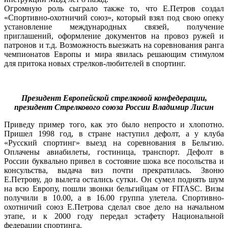
Огромную роль сыграло также то, что Е.Петров создал
«Спортивно-охотничий союз», который взял под свою опеку
установление международных связей, получение
приглашений, оформление документов на провоз ружей и
патронов и т.д. Возможность выезжать на соревнования ранга
чемпионатов Европы и мира явилась решающим стимулом
для притока новых стрелков-любителей в спортинг.
Президент Европейской стрелковой конфедерации,
президент Стрелкового союза России Владимир Лисин
Приведу пример того, как это было непросто и хлопотно.
Пришел 1998 год, в стране наступил дефолт, а у клуба
«Русский спортинг» выезд на соревнования в Бельгию.
Оплачены авиабилеты, гостиница, транспорт. Дефолт в
России буквально привел в состояние шока все посольства и
консульства, выдача виз почти прекратилась. Звоню
Е.Петрову, до вылета остались сутки. Он сумел поднять шум
на всю Европу, пошли звонки бельгийцам от FITASC. Визы
получили в 10.00, а в 16.00 группа улетела. Спортивно-
охотничий союз Е.Петрова сделал свое дело на начальном
этапе, и к 2000 году передал эстафету Национальной
федерации спортинга.