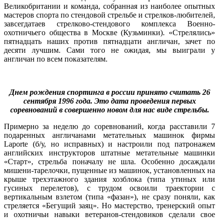
Великобритании и команда, собранная из наиболее опытных
мастеров спорта по стендовой стрельбе и стрелков-любителей,
завсегдатаев стрелково-стендового комплекса Военно-
охотничьего общества в Москве (Кузьминки). «Стрелялись»
пятнадцать наших против пятнадцати англичан, зачет по
десяти лучшим. Сами того не ожидая, мы выиграли у
англичан по всем показателям.
Днем рождения спортинга в россии принято считать 26
сентября 1996 года. Это дата проведения первых
соревнований в совершенно новом для нас виде стрельбы.
Примерно за неделю до соревнований, когда расставили 7
подаренных англичанами метательных машинок фирмы
Laporte (б/у, но исправных) и настроили под патронажем
английских инструкторов штатные метательные машинки
«Старт», стрельба поначалу не шла. Особенно досаждали
мишени-тарелочки, пущенные из машинок, установленных на
крыше трехэтажного здания хозблока (типа утиных или
гусиных перелетов), с трудом освоили траектории с
вертикальным взлетом (типа «фазан»), не сразу поняли, как
стреляется «Бегущий заяц». Но мастерство, тренерский опыт
и охотничьи навыки ветеранов-стендовиков сделали свое