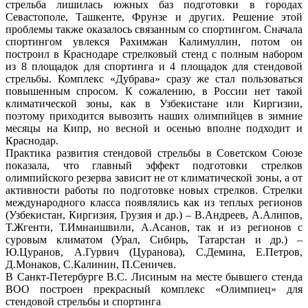
стрельба лишилась южных баз подготовки в городах
Севастополе, Ташкенте, Фрунзе и других. Решение этой
проблемы также оказалось связанным со спортингом. Сначала
спортингом увлекся Рахимжан Калимуллин, потом он
построил в Краснодаре стрелковый стенд с полным набором
из 8 площадок для спортинга и 4 площадок для стендовой
стрельбы. Комплекс «Дубрава» сразу же стал пользоваться
повышенным спросом. К сожалению, в России нет такой
климатической зоны, как в Узбекистане или Киргизии,
поэтому приходится вывозить наших олимпийцев в зимние
месяцы на Кипр, но весной и осенью вполне подходит и
Краснодар.
Практика развития стендовой стрельбы в Советском Союзе
показала, что главный эффект подготовки стрелков
олимпийского резерва зависит не от климатической зоны, а от
активности работы по подготовке новых стрелков. Стрелки
международного класса появлялись как из теплых регионов
(Узбекистан, Киргизия, Грузия и др.) – В.Андреев, А.Алипов,
Т.Жгенти, Т.Имнаишвили, А.Асанов, так и из регионов с
суровым климатом (Урал, Сибирь, Татарстан и др.) –
Ю.Цуранов, А.Гурвич (Цуранова), С.Демина, Е.Петров,
Д.Монаков, С.Калинин, П.Сеничев.
В Санкт-Петербурге В.С. Лисиным на месте бывшего стенда
ВОО построен прекрасный комплекс «Олимпиец» для
стендовой стрельбы и спортинга