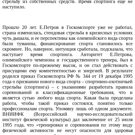
стрельбу из собственных средств. Время спортинга еще не
наступило.
Прошло 20 лет. Е.Петров в Госкомспорте уже не работал,
страна изменилась, стендовая стрельба в кризисных условиях
чуть дышала, и ее перспективы как олимпийского вида спорта
были туманны, финансирование спорта становилось все
скромнее. Но, наверное, интуиция сработала, подсказала, что
наступает время спортинга. Авторитет Е.Петрова,
олимпийского чемпиона и государственного тренера, был в
Госкомспорте по-прежнему высок, и он стал действовать с
присущими ему компетентностью и энергией. В результате
родился приказ Госкомспорта РФ № 344 от 19 декабря 1995
года о признании нового вида спорта – спортивно-охотничьей
стрельбы (спортинга) – с указаниями разработать правила
соревнований и классификационные требования, что и
является сутью любого вида спорта. Какая была проделана
работа, чтобы такой приказ состоялся, понятно только
профессионалам спорта. Упомяну лишь об одном документе.
ВНИИФК (Всероссийский научно-исследовательский
институт физической культуры) дал заключение от 25 июля
1995 года, что «тренировки и соревнования по этому виду
физической активности не несут опасности для здоровья