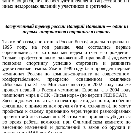
занимающихся, не способствуют проявлению агрессивности и
иных нездоровых явлений у участников и зрителей».
Заслуженный тренер россии Валерий Воньшин — один из
первых энтузиастов спортинга в стране.
Таким образом, спортинг в России был официально признан в
1995 году, на год раньше, чем состоялись первые
соревнования, от которых мы ведем отсчет его рождения.
Только профессионально заложенный правовой фундамент
позволил спортингу успешно стартовать и развивать
удивительные темпы. Уже в 1999 году был проведен первый
чемпионат России по компакт-спортингу на современном,
комфортабельном, прекрасно оснащенном комплексе
«Москва» (на 31 км Минского шоссе), в 2002 году там же
прошел первый в России чемпионат Европы, а в 2004 году
чемпионат мира в ССК «Лисья нора» (по версии FEDECAT).
Здесь я должен сказать, что некоторые виды спорта, особенно
связанные с применением оружия (в т.ч. холодного), не могут
пробиться к своему признанию через тернии разнообразных
препятствий десятками лет. В этом мне пришлось убедиться
во время работы комиссии при Олимпийском комитете по
внесению изменений и дополнений в закон об оружии и
инструкции МВД лет 8 назад.