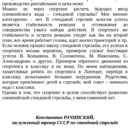
производство рентабельнее и цена ниже.
Можно ли через спортинг растить будущих звезд
олимпийского вида – стендовой стрельбы? Мое мнение
категорично – нет. В стендовой стрельбе залогом успеха
является стабильность реакции и оттачивания до
совершенства узкого набора действий. В спортинге же
стабильность и острота реакции уходят как бы на второй
план, все время работает голова, идет анализ траекторий и пр.
Если человек прошел школу стендовой стрельбы, его успехи в
спортинге весьма вероятны, примером служат блестящие
успехи В. Коньшина, В. Соломатина, М. Николаева, С.
Александрова и других. Примеров обратного движения из
спортинга в классику я не вижу. По моим наблюдениям,
талантливые ребята из спортинга в Липецке, перейдя в
классику, испытывают большие затруднения. Родителям,
которые привлекают детей к стрельбе, мой совет – начинать
надо с классики.
Однако в том, что спортинг в целом способствует развитию
олимпийской стендовой стрельбы, у меня сомнений нет.
Константин РАЧИНСКИЙ,
заслуженный тренер СССР по стендовой стрельбе