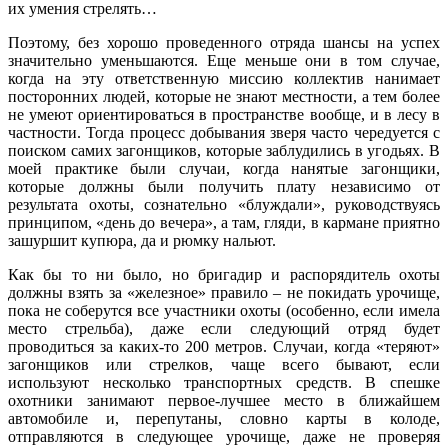
их умения стрелять…
Поэтому, без хорошо проведенного отряда шансы на успех
значительно уменьшаются. Еще меньше они в том случае,
когда на эту ответственную миссию коллектив нанимает
посторонних людей, которые не знают местности, а тем более
не умеют ориентироваться в пространстве вообще, и в лесу в
частности. Тогда процесс добывания зверя часто чередуется с
поиском самих загонщиков, которые заблудились в угодьях. В
моей практике были случаи, когда нанятые загонщики,
которые должны были получить плату независимо от
результата охоты, сознательно «блуждали», руководствуясь
принципом, «день до вечера», а там, гляди, в кармане приятно
зашуршит купюра, да и рюмку нальют.
Как бы то ни было, но бригадир и распорядитель охоты
должны взять за «железное» правило – не покидать урочище,
пока не соберутся все участники охоты (особенно, если имела
место стрельба), даже если следующий отряд будет
проводиться за каких-то 200 метров. Случаи, когда «теряют»
загонщиков или стрелков, чаще всего бывают, если
используют несколько транспортных средств. В спешке
охотники занимают первое-лучшее место в ближайшем
автомобиле и, перепутаны, словно карты в колоде,
отправляются в следующее урочище, даже не проверяя