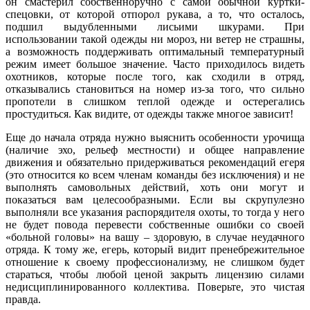
он смастерил собственноручно с самой обычной куртки-
спецовки, от которой отпорол рукава, а то, что осталось,
подшил выдубленными лисьими шкурами. При
использовании такой одежды ни мороз, ни ветер не страшны,
а возможность поддерживать оптимальный температурный
режим имеет большое значение. Часто приходилось видеть
охотников, которые после того, как сходили в отряд,
отказывались становиться на номер из-за того, что сильно
пропотели в слишком теплой одежде и остерегались
простудиться. Как видите, от одежды также многое зависит!
Еще до начала отряда нужно выяснить особенности урочища
(наличие эхо, рельеф местности) и общее направление
движения и обязательно придерживаться рекомендаций егеря
(это относится ко всем членам команды без исключения) и не
выполнять самовольных действий, хоть они могут и
показаться вам целесообразными. Если вы скрупулезно
выполняли все указания распорядителя охоты, то тогда у него
не будет повода перевести собственные ошибки со своей
«больной головы» на вашу – здоровую, в случае неудачного
отряда. К тому же, егерь, который видит пренебрежительное
отношение к своему профессионализму, не слишком будет
стараться, чтобы любой ценой закрыть лицензию силами
недисциплинированного коллектива. Поверьте, это чистая
правда.