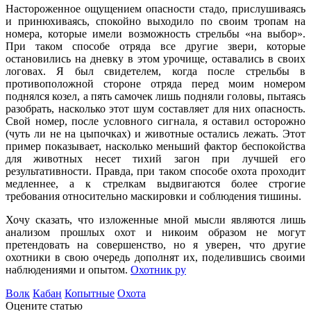
Настороженное ощущением опасности стадо, прислушиваясь
и принюхиваясь, спокойно выходило по своим тропам на
номера, которые имели возможность стрельбы «на выбор».
При таком способе отряда все другие звери, которые
остановились на дневку в этом урочище, оставались в своих
логовах. Я был свидетелем, когда после стрельбы в
противоположной стороне отряда перед моим номером
поднялся козел, а пять самочек лишь подняли головы, пытаясь
разобрать, насколько этот шум составляет для них опасность.
Свой номер, после условного сигнала, я оставил осторожно
(чуть ли не на цыпочках) и животные остались лежать. Этот
пример показывает, насколько меньший фактор беспокойства
для животных несет тихий загон при лучшей его
результативности. Правда, при таком способе охота проходит
медленнее, а к стрелкам выдвигаются более строгие
требования относительно маскировки и соблюдения тишины.
Хочу сказать, что изложенные мной мысли являются лишь
анализом прошлых охот и никоим образом не могут
претендовать на совершенство, но я уверен, что другие
охотники в свою очередь дополнят их, поделившись своими
наблюдениями и опытом.
Охотник ру
Волк
Кабан
Копытные
Охота
Оцените статью