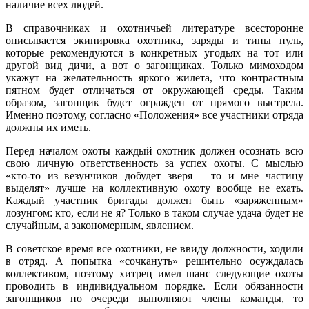
наличие всех людей.
В справочниках и охотничьей литературе всесторонне
описывается экипировка охотника, заряды и типы пуль,
которые рекомендуются в конкретных угодьях на тот или
другой вид дичи, а вот о загонщиках. Только мимоходом
укажут на желательность яркого жилета, что контрастным
пятном будет отличаться от окружающей среды. Таким
образом, загонщик будет огражден от прямого выстрела.
Именно поэтому, согласно «Положения» все участники отряда
должны их иметь.
Перед началом охоты каждый охотник должен осознать всю
свою личную ответственность за успех охоты. С мыслью
«кто-то из везунчиков добудет зверя – то и мне частицу
выделят» лучше на коллективную охоту вообще не ехать.
Каждый участник бригады должен быть «заряженным»
лозунгом: кто, если не я? Только в таком случае удача будет не
случайным, а закономерным, явлением.
В советское время все охотники, не ввиду должности, ходили
в отряд. А попытка «сочкануть» решительно осуждалась
коллективом, поэтому хитрец имел шанс следующие охоты
проводить в индивидуальном порядке. Если обязанности
загонщиков по очереди выполняют члены команды, то