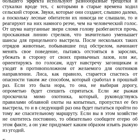
большего эффекта используют разнообразные трещотки и
стукалки вроде тех, с которыми в старые времена ходил
сельский сторож. Звуки, которые они создают, слышно далеко,
а поскольку лесные обитатели их никогда не слышали, то и
реагируют на них намного резче, чем на человеческий голос.
От шума напуганные звери сломя голову разбегаются прочь,
проскакивая линию стрелков, что значительно уменьшает
шансы для прицельного выстрела. После нескольких таких
отрядов животные, побывавшие под обстрелом, начинают
менять свое поведение, пытаясь отстояться в зарослях,
убежать в сторону от своих привычных лазов, или же,
ориентируясь по голосам, идут навстречу загонщикам и
уходят в противоположном от желаемого для охотников
направлении. Лиса, как правило, старается спастись от
опасности таким же способом, который сработал в прошлый
раз. Если это была нора, то она, не выбирая дорогу,
опрометью будет спешить спрятаться. Если же рыжая
проскочила мимо охотника, который, руководствуясь
правилами облавной охоты на копытных, пропустил ее без
выстрела, то и в следующий раз она будет пытаться пройти по
тому же спасительному маршруту. Если вы в этом хозяйстве
не охотитесь постоянно, то обязательно сообщите егерю об
этом факте, а он уже придумает каким образом изъять рыжую
из угодий.