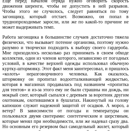
Еще перед началом отряда нужно оговорить скорость
движения шеренги, чтобы не допустить в ней разрывов.
Чтобы этого не случилось, следует равняться по тому
загонщику, который отстает. Возможно, он попал в
труднопроходимые заросли, или же по какой-то причине не
может выдерживать темп.
Работа загонщика в большинстве случаев достаточно тяжела
физически, что вызывает потение организма, поэтому нужно
разумно и творчески подходить к выбору своего гардероба.
Мне приходилось несколько раз принимать в своем обходе
коллектив, один из членов которого, независимо от погодных
условий, в качестве верхней одежды использовал обычную
куртку-штормовку. Этот факт меня заинтересовал, и пришлось
«колоть» неразговорчивого человека. Как оказалось,
штормовку он пропитал водоотталкивающей жидкостью,
которая в магазинах продавалась под названием «пропитка
для тентов» и из-за этого ему не были страшны ни дождь, ни
мокрый снег, который сыпался с деревьев за воротник другим
охотникам, охотившимся в бушлатах. Накинутый на голову
капюшон служит надежной защитой от осадков. А мороз, а
ветер? В зависимости от погоды и температуры он
пользовался двумя свитерами: синтетическим и шерстяным,
которые менял при необходимости, или же надевал сразу два.
Но основным его резервом был самодельный жилет, который