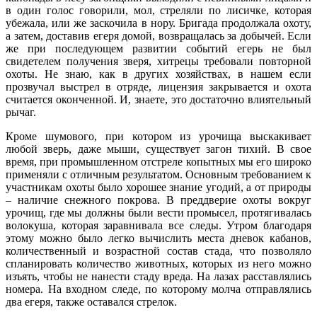
в один голос говорили, мол, стреляли по лисичке, которая
убежала, или же заскочила в нору. Бригада продолжала охоту,
а затем, доставив егеря домой, возвращалась за добычей. Если
же при последующем развитии событий егерь не был
свидетелем получения зверя, хитрецы требовали повторной
охоты. Не знаю, как в других хозяйствах, в нашем если
прозвучал выстрел в отряде, лицензия закрывается и охота
считается оконченной. И, знаете, это достаточно влиятельный
рычаг.
Кроме шумового, при котором из урочища выскакивает
любой зверь, даже мыши, существует загон тихий. В свое
время, при промышленном отстреле копытных мы его широко
применяли с отличным результатом. Основным требованием к
участникам охоты было хорошее знание угодий, а от природы
– наличие снежного покрова. В преддверие охоты вокруг
урочищ, где мы должны были вести промысел, протягивалась
волокуша, которая заравнивала все следы. Утром благодаря
этому можно было легко вычислить места дневок кабанов,
количественный и возрастной состав стада, что позволяло
спланировать количество животных, которых из него можно
изъять, чтобы не нанести стаду вреда. На лазах расставлялись
номера. На входном следе, по которому молча отправлялись
два егеря, также оставался стрелок.