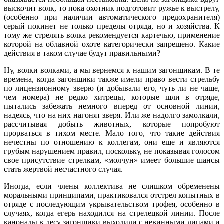
выскочит волк, то пока охотник подготовит ружье к выстрелу,
(особенно при наличии автоматического предохранителя)
серый покинет не только пределы отряда, но и хозяйства. К
тому же стрелять волка рекомендуется картечью, применение
которой на облавной охоте категорически запрещено. Какие
действия в таком случае будут правильными?
Ну, волки волками, а мы вернемся к нашим загонщикам. В те
времена, когда загонщики также имели право вести стрельбу
по лицензионному зверю (и добывали его, чуть ли не чаще,
чем номера) не редко хитрецы, которые шли в отряде,
пытались забежать немного вперед от основной линии,
надеясь, что на них нагонят зверя. Или же надолго замолкали,
рассчитывая добыть животных, которые попробуют
прорваться в тихом месте. Мало того, что такие действия
нечестны по отношению к коллегам, они еще и являются
грубым нарушением правил, поскольку, не показывая голосом
свое присутствие стрелкам, «молчун» имеет большие шансы
стать жертвой несчастного случая.
Иногда, если члены коллектива не слишком обременены
моральными принципами, практиковался отстрел копытных в
отряде с последующим укрывательством трофея, особенно в
случаях, когда егерь находился на стрелецкой линии. После
канонады в лесу загонщики выходили с невинными лицами и