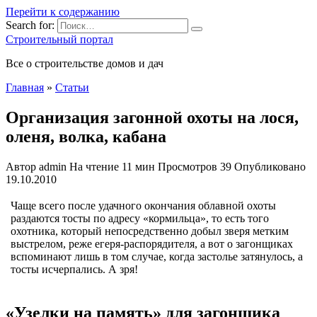
Перейти к содержанию
Search for:
Строительный портал
Все о строительстве домов и дач
Главная
»
Статьи
Организация загонной охоты на лося,
оленя, волка, кабана
Автор
admin
На чтение
11 мин
Просмотров
39
Опубликовано
19.10.2010
Чаще всего после удачного окончания облавной охоты
раздаются тосты по адресу «кормильца», то есть того
охотника, который непосредственно добыл зверя метким
выстрелом, реже егеря-распорядителя, а вот о загонщиках
вспоминают лишь в том случае, когда застолье затянулось, а
тосты исчерпались. А зря!
«Узелки на память» для загонщика