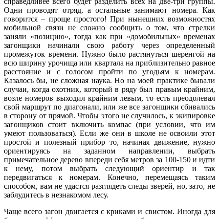
справедливее всего будет разделить всех на две-три группы.
Одни проводят отряд, а остальные занимают номера. Как
говорится – проще простого! При нынешних возможностях
мобильной связи не сложно сообщить о том, что стрелки
заняли «позицию», тогда как при «домобильных» временах
загонщики начинали свою работу через определенный
промежуток времени. Нужно было растянуться шеренгой на
всю ширину урочища или квартала на приблизительно равное
расстояние и с голосом пройти по угодьям к номерам.
Казалось бы, не сложная наука. Но на моей практике бывали
случаи, когда охотник, который в ряду был правым крайним,
возле номеров выходил крайним левым, то есть преодолевал
свой маршрут по диагонали, или же все загонщики сбивались
в сторону от прямой. Чтобы этого не случилось, к экипировке
загонщиков стоит включить компас (при условии, что им
умеют пользоваться). Если же они в школе не освоили этот
простой и полезный прибор то, начиная движение, нужно
ориентируясь на заданном направлении, выбрать
примечательное дерево впереди себя метров за 100-150 и идти
к нему, потом выбрать следующий ориентир и так
передвигаться к номерам. Конечно, перемещаясь таким
способом, вам не удастся разглядеть следы зверей, но, зато, не
заблудитесь в незнакомом лесу.
Чаще всего загон двигается с криками и свистом. Иногда для