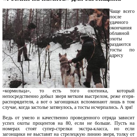
Чаще всего
после
удачного
окончания
облавной
охоты
раздаются
тосты по
адресу
«кормильца», то есть того охотника, который
непосредственно добыл зверя метким выстрелом, реже егеря-
распорядителя, а вот о загонщиках вспоминают лишь в том
случае, когда застолье затянулось, а тосты исчерпались. А зря!
Ведь от умело и качественно проведенного отряда зависит
успех охоты процентов на 80, если не больше. Пусть на
номерах стоят супер-стрелки экстра-класса, но если
загонщики не выставят на стрелецкую линию зверя, толку от