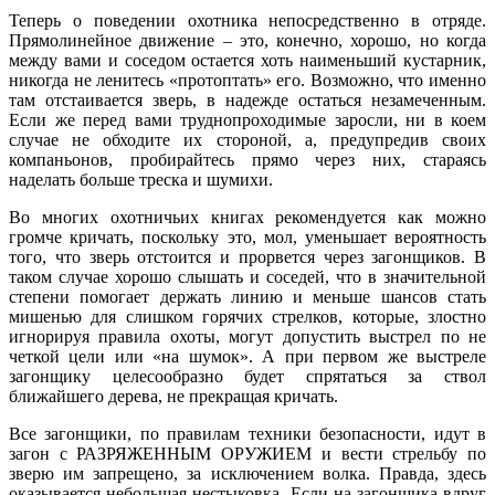
Теперь о поведении охотника непосредственно в отряде.
Прямолинейное движение – это, конечно, хорошо, но когда
между вами и соседом остается хоть наименьший кустарник,
никогда не ленитесь «протоптать» его. Возможно, что именно
там отстаивается зверь, в надежде остаться незамеченным.
Если же перед вами труднопроходимые заросли, ни в коем
случае не обходите их стороной, а, предупредив своих
компаньонов, пробирайтесь прямо через них, стараясь
наделать больше треска и шумихи.
Во многих охотничьих книгах рекомендуется как можно
громче кричать, поскольку это, мол, уменьшает вероятность
того, что зверь отстоится и прорвется через загонщиков. В
таком случае хорошо слышать и соседей, что в значительной
степени помогает держать линию и меньше шансов стать
мишенью для слишком горячих стрелков, которые, злостно
игнорируя правила охоты, могут допустить выстрел по не
четкой цели или «на шумок». А при первом же выстреле
загонщику целесообразно будет спрятаться за ствол
ближайшего дерева, не прекращая кричать.
Все загонщики, по правилам техники безопасности, идут в
загон с РАЗРЯЖЕННЫМ ОРУЖИЕМ и вести стрельбу по
зверю им запрещено, за исключением волка. Правда, здесь
оказывается небольшая нестыковка. Если на загонщика вдруг