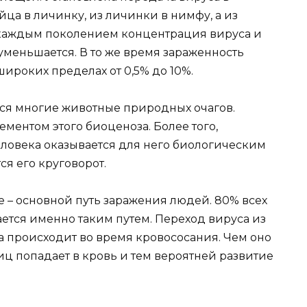
йца в личинку, из личинки в нимфу, а из
 каждым поколением концентрация вируса и
меньшается. В то же время зараженность
ироких пределах от 0,5% до 10%.
ся многие животные природных очагов.
ементом этого биоценоза. Более того,
ловека оказывается для него биологическим
тся его круговорот.
 – основной путь заражения людей. 80% всех
ется именно таким путем. Переход вируса из
а происходит во время кровососания. Чем оно
иц попадает в кровь и тем вероятней развитие