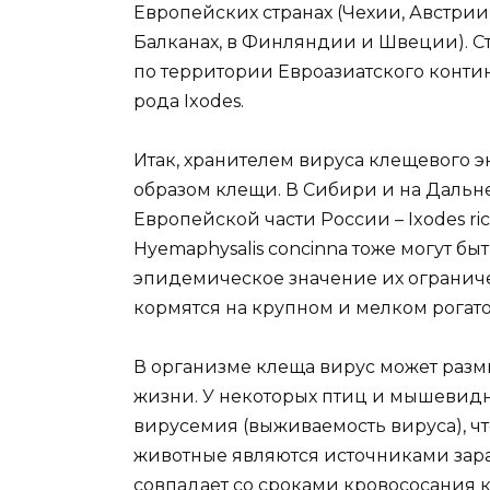
Европейских странах (Чехии, Австрии
Балканах, в Финляндии и Швеции). 
по территории Евроазиатского конти
рода Ixodes.
Итак, хранителем вируса клещевого 
образом клещи. В Сибири и на Дальнем 
Европейской части России – Ixodes ric
Hyemaphysalis concinna тоже могут б
эпидемическое значение их ограничен
кормятся на крупном и мелком рогато
В организме клеща вирус может размн
жизни. У некоторых птиц и мышевидн
вирусемия (выживаемость вируса), что
животные являются источниками зар
совпадает со сроками кровососания к