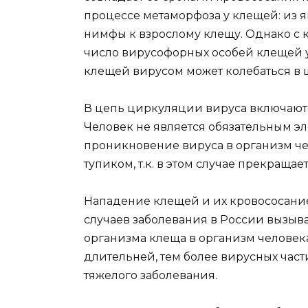
процессе метаморфоза у клещей: из я
нимфы к взрослому клещу. Однако с
число вирусофорных особей клещей у
клещей вирусом может колебаться в ш
В цепь циркуляции вируса включают
Человек не является обязательным эл
проникновение вируса в организм че
тупиком, т.к. в этом случае прекращае
Нападение клещей и их кровососание
случаев заболевания в России вызыва
организма клеща в организм человек
длительней, тем более вирусных част
тяжелого заболевания.