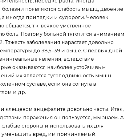
ительность, нередко рвота, иногда
и болезни появляются слабость мышц, двоение
я, а иногда припадки и судороги. Человек
о общается, т.к. всякое умственное
ую боль. Поэтому больной тяготится вниманием
. Тяжесть заболевания нарастает довольно
емпературы до 38,5–39 и выше. С первых дней
енингеальные явления, вследствие
орые оказываются наиболее устойчивым
лений их является тугоподвижность мышц
коленном суставе, если она согнута в
глом и др.
и клещевом энцефалите довольно часты. Итак,
едствами поражения он пользуется, мы знаем. А
о слабые стороны и использовать их для
ся уменьшить вред, им причиняемый.