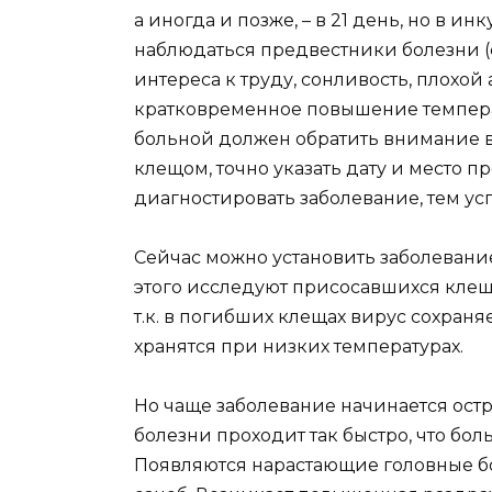
а иногда и позже, – в 21 день, но в 
наблюдаться предвестники болезни (с
интереса к труду, сонливость, плохой
кратковременное повышение температ
больной должен обратить внимание вра
клещом, точно указать дату и место 
диагностировать заболевание, тем у
Сейчас можно установить заболевани
этого исследуют присосавшихся клещ
т.к. в погибших клещах вирус сохраня
хранятся при низких температурах.
Но чаще заболевание начинается остр
болезни проходит так быстро, что бол
Появляются нарастающие головные бол