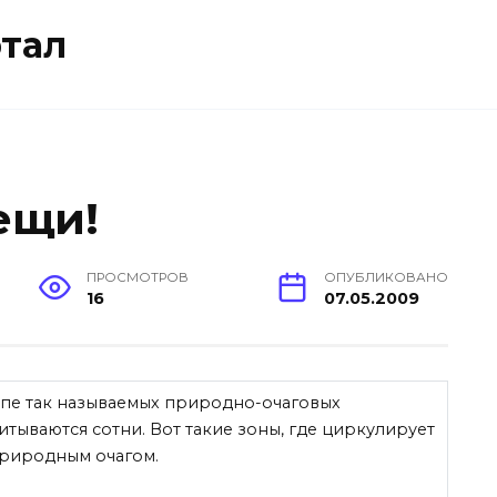
тал
ещи!
ПРОСМОТРОВ
ОПУБЛИКОВАНО
16
07.05.2009
ппе так называемых природно-очаговых
тываются сотни. Вот такие зоны, где циркулирует
природным очагом.