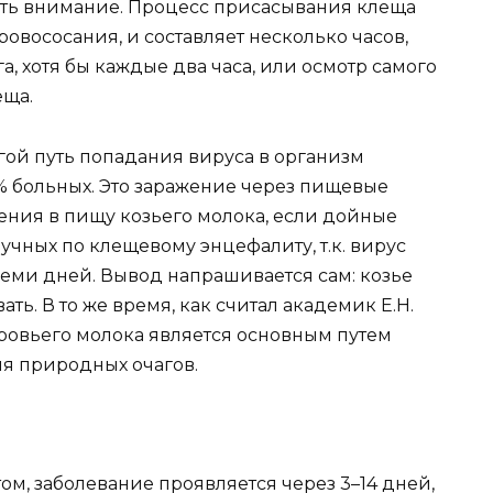
тить внимание. Процесс присасывания клеща
овососания, и составляет несколько часов,
, хотя бы каждые два часа, или осмотр самого
еща.
гой путь попадания вируса в организм
% больных. Это заражение через пищевые
ления в пищу козьего молока, если дойные
учных по клещевому энцефалиту, т.к. вирус
 семи дней. Вывод напрашивается сам: козье
ть. В то же время, как считал академик Е.Н.
ровьего молока является основным путем
я природных очагов.
!
, заболевание проявляется через 3–14 дней,