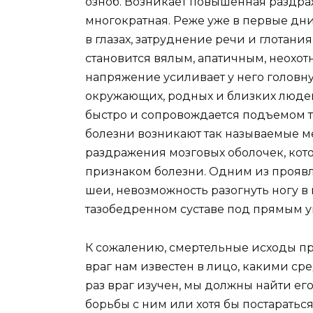
озноб. Возникает повышенная раздраж
многократная. Реже уже в первые дн
в глазах, затруднение речи и глотани
становится вялым, апатичным, неохотн
напряжение усиливает у него головн
окружающих, родных и близких людей
быстро и сопровождается подъемом т
болезни возникают так называемые м
раздражения мозговых оболочек, кот
признаком болезни. Одним из прояв
шеи, невозможность разогнуть ногу в 
тазобедренном суставе под прямым у
К сожалению, смертельные исходы пр
враг нам известен в лицо, какими ср
раз враг изучен, мы должны найти ег
борьбы с ним или хотя бы постарать