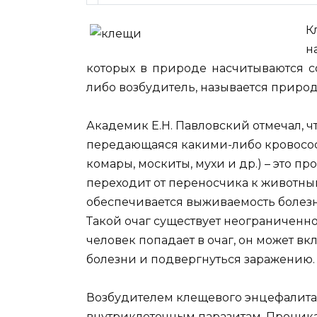
К
н
которых в природе насчитываются со
либо возбудитель, называется приро
Академик Е.Н. Павловский отмечал,
чт
передающаяся какими-либо кровосо
комары, москиты, мухи и др.) – это п
переходит от переносчика к животным
обеспечивается выживаемость болезн
Такой очаг существует неограниченно
человек попадает в очаг, он может в
болезни и подвергнуться заражению.
Возбудителем клещевого энцефалита я
внутриклеточным паразитам. Проника