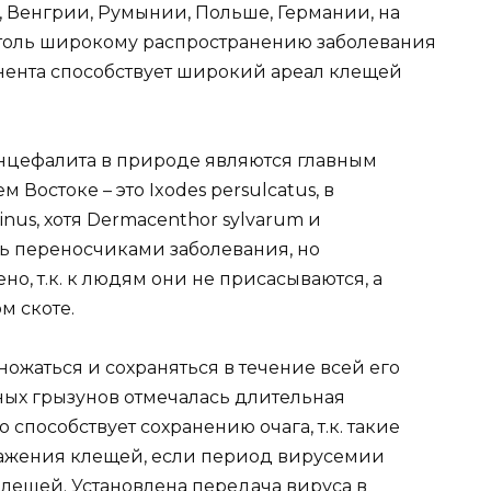
, Венгрии, Румынии, Польше, Германии, на
Столь широкому распространению заболевания
нента способствует широкий ареал клещей
энцефалита в природе являются главным
Востоке – это Ixodes persulcatus, в
inus, хотя Dermacenthor sylvarum и
ыть переносчиками заболевания, но
о, т.к. к людям они не присасываются, а
м скоте.
ожаться и сохраняться в течение всей его
ых грызунов отмечалась длительная
 способствует сохранению очага, т.к. такие
ажения клещей, если период вирусемии
лещей. Установлена передача вируса в