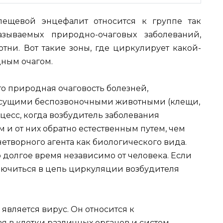
лещевой энцефалит относится к группе так
азываемых природно-очаговых заболеваний,
тни. Вот такие зоны, где циркулирует какой-
дным очагом.
о природная очаговость болезней,
сущими беспозвоночными животными (клещи,
роцесс, когда возбудитель заболевания
 и от них обратно естественным путем, чем
етворного агента как биологического вида.
 долгое время независимо от человека. Если
ключиться в цепь циркуляции возбудителя
вляется вирус. Он относится к
я в клетки различных органов и систем