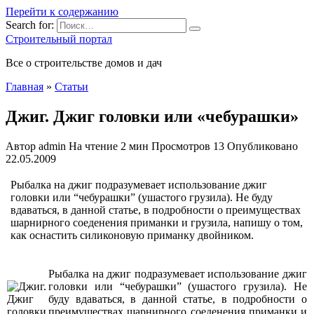
Перейти к содержанию
Search for:
Строительный портал
Все о строительстве домов и дач
Главная
»
Статьи
Джиг. Джиг головки или «чебурашки»
Автор
admin
На чтение
2 мин
Просмотров
13
Опубликовано
22.05.2009
Рыбалка на джиг подразумевает использование джиг
головки или “чебурашки” (ушастого грузила). Не буду
вдаваться, в данной статье, в подробности о преимуществах
шарнирного соеденения приманки и грузила, напишу о том,
как оснастить силиконовую приманку двойником.
Рыбалка на джиг подразумевает использование джиг
головки или “чебурашки” (ушастого грузила). Не
буду вдаваться, в данной статье, в подробности о
преимуществах шарнирного соеденения приманки и