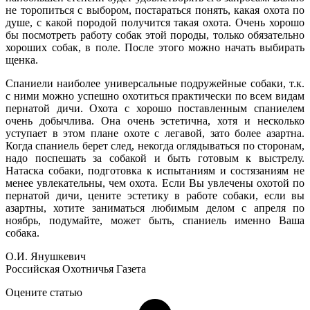
не торопиться с выбором, постараться понять, какая охота по
душе, с какой породой получится такая охота. Очень хорошо
бы посмотреть работу собак этой породы, только обязательно
хороших собак, в поле. После этого можно начать выбирать
щенка.
Спаниели наиболее универсальные подружейные собаки, т.к.
с ними можно успешно охотиться практически по всем видам
пернатой дичи. Охота с хорошо поставленным спаниелем
очень добычлива. Она очень эстетична, хотя и несколько
уступает в этом плане охоте с легавой, зато более азартна.
Когда спаниель берет след, некогда оглядываться по сторонам,
надо поспешать за собакой и быть готовым к выстрелу.
Натаска собаки, подготовка к испытаниям и состязаниям не
менее увлекательны, чем охота. Если Вы увлечены охотой по
пернатой дичи, цените эстетику в работе собаки, если вы
азартны, хотите заниматься любимым делом с апреля по
ноябрь, подумайте, может быть, спаниель именно Ваша
собака.
О.И. Янушкевич
Российская Охотничья Газета
Оцените статью