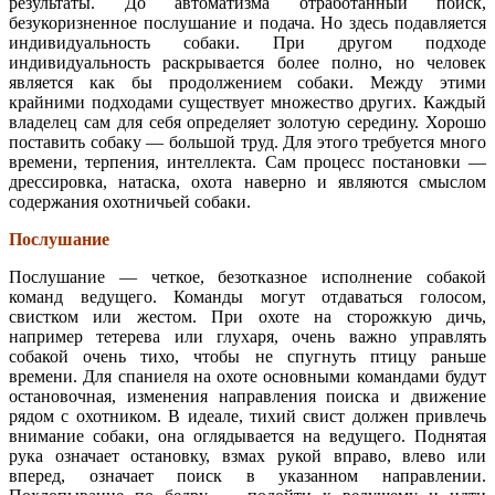
результаты. До автоматизма отработанный поиск,
безукоризненное послушание и подача. Но здесь подавляется
индивидуальность собаки. При другом подходе
индивидуальность раскрывается более полно, но человек
является как бы продолжением собаки. Между этими
крайними подходами существует множество других. Каждый
владелец сам для себя определяет золотую середину. Хорошо
поставить собаку — большой труд. Для этого требуется много
времени, терпения, интеллекта. Сам процесс постановки —
дрессировка, натаска, охота наверно и являются смыслом
содержания охотничьей собаки.
Послушание
Послушание — четкое, безотказное исполнение собакой
команд ведущего. Команды могут отдаваться голосом,
свистком или жестом. При охоте на сторожкую дичь,
например тетерева или глухаря, очень важно управлять
собакой очень тихо, чтобы не спугнуть птицу раньше
времени. Для спаниеля на охоте основными командами будут
остановочная, изменения направления поиска и движение
рядом с охотником. В идеале, тихий свист должен привлечь
внимание собаки, она оглядывается на ведущего. Поднятая
рука означает остановку, взмах рукой вправо, влево или
вперед, означает поиск в указанном направлении.