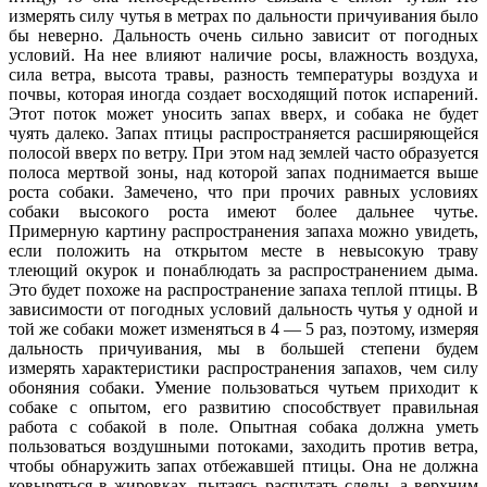
измерять силу чутья в метрах по дальности причуивания было
бы неверно. Дальность очень сильно зависит от погодных
условий. На нее влияют наличие росы, влажность воздуха,
сила ветра, высота травы, разность температуры воздуха и
почвы, которая иногда создает восходящий поток испарений.
Этот поток может уносить запах вверх, и собака не будет
чуять далеко. Запах птицы распространяется расширяющейся
полосой вверх по ветру. При этом над землей часто образуется
полоса мертвой зоны, над которой запах поднимается выше
роста собаки. Замечено, что при прочих равных условиях
собаки высокого роста имеют более дальнее чутье.
Примерную картину распространения запаха можно увидеть,
если положить на открытом месте в невысокую траву
тлеющий окурок и понаблюдать за распространением дыма.
Это будет похоже на распространение запаха теплой птицы. В
зависимости от погодных условий дальность чутья у одной и
той же собаки может изменяться в 4 — 5 раз, поэтому, измеряя
дальность причуивания, мы в большей степени будем
измерять характеристики распространения запахов, чем силу
обоняния собаки. Умение пользоваться чутьем приходит к
собаке с опытом, его развитию способствует правильная
работа с собакой в поле. Опытная собака должна уметь
пользоваться воздушными потоками, заходить против ветра,
чтобы обнаружить запах отбежавшей птицы. Она не должна
ковыряться в жировках, пытаясь распутать следы, а верхним