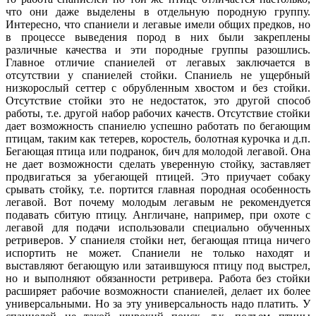
что они даже выделены в отдельную породную группу.
Интересно, что спаниели и легавые имели общих предков, но
в процессе выведения пород в них были закреплены
различные качества и эти породные группы разошлись.
Главное отличие спаниелей от легавых заключается в
отсутствии у спаниелей стойки. Спаниель не ущербный
низкорослый сеттер с обрубленным хвостом и без стойки.
Отсутствие стойки это не недостаток, это другой способ
работы, т.е. другой набор рабочих качеств. Отсутствие стойки
дает возможность спаниелю успешно работать по бегающим
птицам, таким как тетерев, коростель, болотная курочка и д.п.
Бегающая птица или подранок, бич для молодой легавой. Она
не дает возможности сделать уверенную стойку, заставляет
продвигаться за убегающей птицей. Это приучает собаку
срывать стойку, т.е. портится главная породная особенность
легавой. Вот почему молодым легавым не рекомендуется
подавать сбитую птицу. Англичане, например, при охоте с
легавой для подачи использовали специально обученных
ретриверов. У спаниеля стойки нет, бегающая птица ничего
испортить не может. Спаниели не только находят и
выставляют бегающую или затаившуюся птицу под выстрел,
но и выполняют обязанности ретривера. Работа без стойки
расширяет рабочие возможности спаниелей, делает их более
универсальными. Но за эту универсальность надо платить. У