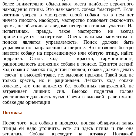
более внимательно обыскивают места наиболее вероятного
нахождения птицы. Это называется, собака "мастерит". Если
охотник уверен в мастерстве своей собаки, то в нем нет
ничего плохого, наоборот, мастерство позволяет сэкономить
время, не обыскивая заведомо неперспективные участки. На
испытаниях, правда, такое мастерство не всегда
приветствуется экспертами. Очень важным моментом в
поиске является управляемость. Поиск должен быть
управляем по направлению и ширине. Это позволит быстро
навести собаку на перемещенную или сбитую птицу, найти
подранка. Стиль хода — красота, гармоничность,
рациональность движения собаки в поиске. Ценится легкий
ход собаки с высоко поднятой головой, собака должна делать
"свечи" в высокой траве, т.е. высокие прыжки. Такой ход, не
только красив, но и рационален. Легкость хода собаки
означает, что она движется без особенных напряжений, не
затрачивает лишних сил. Высоко поднятая голова
увеличивает дальность чутья. Свечи в высокой траве нужны
собаке для ориентации.
Потяжка
После того, как собака в процессе поиска обнаружит запах
птицы ей надо уточнить, есть ли здесь птица и где она
затаилась. Собака переходит на потяжку. Потяжкой