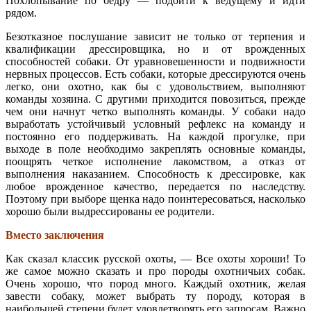
Похлопывание по бедру — подойти к ведущему и идти
рядом.
Безотказное послушание зависит не только от терпения и
квалификации дрессировщика, но и от врожденных
способностей собаки. От уравновешенности и подвижности
нервных процессов. Есть собаки, которые дрессируются очень
легко, они охотно, как бы с удовольствием, выполняют
команды хозяина. С другими приходится повозиться, прежде
чем они начнут четко выполнять команды. У собаки надо
выработать устойчивый условный рефлекс на команду и
постоянно его поддерживать. На каждой прогулке, при
выходе в поле необходимо закреплять основные команды,
поощрять четкое исполнение лакомством, а отказ от
выполнения наказанием. Способность к дрессировке, как
любое врожденное качество, передается по наследству.
Поэтому при выборе щенка надо поинтересоваться, насколько
хорошо были выдрессированы ее родители.
Вместо заключения
Как сказал классик русской охоты, — Все охоты хороши! То
же самое можно сказать и про породы охотничьих собак.
Очень хорошо, что пород много. Каждый охотник, желая
завести собаку, может выбрать ту породу, которая в
наибольшей степени будет удовлетворять его запросам. Важно