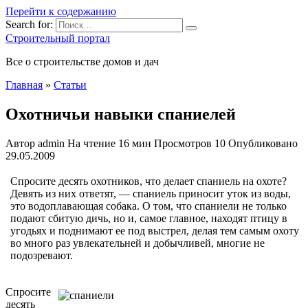
Перейти к содержанию
Search for:
Строительный портал
Все о строительстве домов и дач
Главная
»
Статьи
Охотничьи навыки спаниелей
Автор
admin
На чтение
16 мин
Просмотров
10
Опубликовано
29.05.2009
Спросите десять охотников, что делает спаниель на охоте?
Девять из них ответят, — спаниель приносит уток из воды,
это водоплавающая собака. О том, что спаниели не только
подают сбитую дичь, но и, самое главное, находят птицу в
угодьях и поднимают ее под выстрел, делая тем самым охоту
во много раз увлекательней
и добычливей, многие не
подозревают.
Спросите
десять