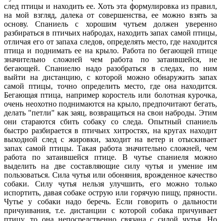
след птицы и находить ее. Хоть эта формулировка из правил,
на мой взгляд, далека от совершенства, ее можно взять за
основу. Спаниель с хорошим чутьем должен уверенно
разбираться в птичьих набродах, находить запах самой птицы,
отличая его от запаха следов, определять место, где находится
птица и поднимать ее на крыло. Работа по бегающей птице
значительно сложней чем работа по затаившейся, не
бегающей. Спаниелю надо разобраться в следах, по ним
выйти на дистанцию, с которой можно обнаружить запах
самой птицы, точно определить место, где она находится.
Бегающая птица, например коростель или болотная курочка,
очень неохотно поднимаются на крыло, предпочитают бегать,
делать "петли" как заяц, возвращаться на свои наброды. Этим
они стараются сбить собаку со следа. Опытный спаниель
быстро разбирается в птичьих хитростях, на кругах находит
выходной след с жировки, заходит на ветер и отыскивает
запах самой птицы. Такая работа значительно сложней, чем
работа по затаившейся птице. В чутье спаниеля можно
выделить на две составляющие силу чутья и умение им
пользоваться. Сила чутья или обоняния, врожденное качество
собаки. Силу чутья нельзя улучшить, его можно только
испортить, давая собаке острую или горячую пищу, пряности.
Чутье у собаки надо беречь. Если говорить о дальности
причуивания, т.е. дистанции с которой собака причуивает
птицу, то она непосредственно связана с силой чутья. Но