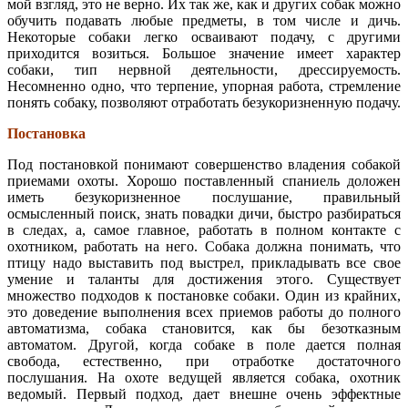
мой взгляд, это не верно. Их так же, как и других собак можно
обучить подавать любые предметы, в том числе и дичь.
Некоторые собаки легко осваивают подачу, с другими
приходится возиться. Большое значение имеет характер
собаки, тип нервной деятельности, дрессируемость.
Несомненно одно, что терпение, упорная работа, стремление
понять собаку, позволяют отработать безукоризненную подачу.
Постановка
Под постановкой понимают совершенство владения собакой
приемами охоты. Хорошо поставленный спаниель доложен
иметь безукоризненное послушание, правильный
осмысленный поиск, знать повадки дичи, быстро разбираться
в следах, а, самое главное, работать в полном контакте с
охотником, работать на него. Собака должна понимать, что
птицу надо выставить под выстрел, прикладывать все свое
умение и таланты для достижения этого. Существует
множество подходов к постановке собаки. Один из крайних,
это доведение выполнения всех приемов работы до полного
автоматизма, собака становится, как бы безотказным
автоматом. Другой, когда собаке в поле дается полная
свобода, естественно, при отработке достаточного
послушания. На охоте ведущей является собака, охотник
ведомый. Первый подход, дает внешне очень эффектные