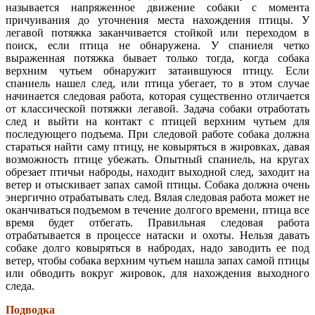
называется напряженное движение собаки с момента
причуивания до уточнения места нахождения птицы. У
легавой потяжка заканчивается стойкой или переходом в
поиск, если птица не обнаружена. У спаниеля четко
выраженная потяжка бывает только тогда, когда собака
верхним чутьем обнаружит затаившуюся птицу. Если
спаниель нашел след, или птица убегает, то в этом случае
начинается следовая работа, которая существенно отличается
от классической потяжки легавой. Задача собаки отработать
след и выйти на контакт с птицей верхним чутьем для
последующего подъема. При следовой работе собака должна
стараться найти саму птицу, не ковыряться в жировках, давая
возможность птице убежать. Опытный спаниель, на кругах
обрезает птичьи наброды, находит выходной след, заходит на
ветер и отыскивает запах самой птицы. Собака должна очень
энергично отрабатывать след. Вялая следовая работа может не
оканчиваться подъемом в течение долгого времени, птица все
время будет отбегать. Правильная следовая работа
отрабатывается в процессе натаски и охоты. Нельзя давать
собаке долго ковыряться в набродах, надо заводить ее под
ветер, чтобы собака верхним чутьем нашла запах самой птицы
или обводить вокруг жировок, для нахождения выходного
следа.
Подводка