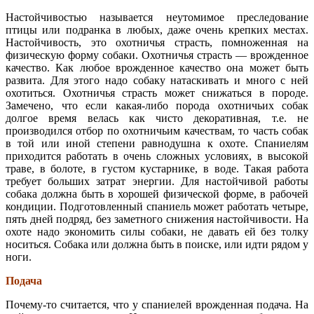
Настойчивостью называется неутомимое преследование
птицы или подранка в любых, даже очень крепких местах.
Настойчивость, это охотничья страсть, помноженная на
физическую форму собаки. Охотничья страсть — врожденное
качество. Как любое врожденное качество она может быть
развита. Для этого надо собаку натаскивать и много с ней
охотиться. Охотничья страсть может снижаться в породе.
Замечено, что если какая-либо порода охотничьих собак
долгое время велась как чисто декоративная, т.е. не
производился отбор по охотничьим качествам, то часть собак
в той или иной степени равнодушна к охоте. Спаниелям
приходится работать в очень сложных условиях, в высокой
траве, в болоте, в густом кустарнике, в воде. Такая работа
требует больших затрат энергии. Для настойчивой работы
собака должна быть в хорошей физической форме, в рабочей
кондиции. Подготовленный спаниель может работать четыре,
пять дней подряд, без заметного снижения настойчивости. На
охоте надо экономить силы собаки, не давать ей без толку
носиться. Собака или должна быть в поиске, или идти рядом у
ноги.
Подача
Почему-то считается, что у спаниелей врожденная подача. На