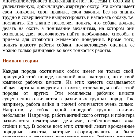
многокилометрового вколачивания ног по лесам и болотам в
увлекательную, добычливую, азартную охоту. Эта охота имеет
свои тонкости, свои правила, свои законы. Без их знания
трудно в совершенстве выдрессировать и натаскать собаку, т.е.
поставить. Их знание позволяет понять, что собака должна
делать на охоте, а понимание механизма, на котором они
основаны, дает возможность найти необходимые способы и
приемы для отработки желаемого поведения. Кроме того,
понять красоту работы собаки, по-настоящему оценить ее
можно только разбираясь во всех тонкостях работы.
Немного теории
Каждая порода охотничьих собак имеет не только свой,
присущий этой породе, внешний вид, экстерьер, но и свой
комплекс рабочих качеств. Из этих качеств складывается
общая картина поведения на охоте, отличающая собак этой
породы от других. Эти комплексы рабочих качеств
существенно отличаются в различных группах пород. Так,
например, работа лайки и гончей отличаются очень сильно.
Напротив, у собак одной породной группы отличия
небольшие. Например, работа английского сеттера и пойнтера
различаются некоторыми деталями, особенностями хода,
стойки и т.д. В основе всех этих отличий лежат врожденные
породные качества, которые сформировались и были