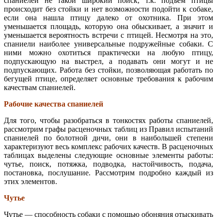
спаниелей не такой широкий поиск, т.к. подъем птицы
происходит без стойки и нет возможности подойти к собаке,
если она нашла птицу далеко от охотника. При этом
уменьшается площадь, которую она обыскивает, а значит и
уменьшается вероятность встречи с птицей. Несмотря на это,
спаниели наиболее универсальные подружейные собаки. С
ними можно охотиться практически на любую птицу,
подпускающую на выстрел, а подавать они могут и не
подпускающих. Работа без стойки, позволяющая работать по
бегущей птице, определяет основные требования к рабочим
качествам спаниелей.
Рабочие качества спаниелей
Для того, чтобы разобраться в тонкостях работы спаниелей,
рассмотрим графы расценочных таблиц из Правил испытаний
спаниелей по болотной дичи, они в наибольшей степени
характеризуют весь комплекс рабочих качеств. В расценочных
таблицах выделены следующие основные элементы работы:
чутье, поиск, потяжка, подводка, настойчивость, подача,
постановка, послушание. Рассмотрим подробно каждый из
этих элементов.
Чутье
Чутье — способность собаки с помощью обоняния отыскивать