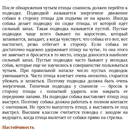
После обнаружения чутьем птицы спаниель должен перейти к
подводке. Подводкой называется энергичное движение
собаки в сторону птицы для подъема ее на крыло. Иногда
собака делает подводку по сидке птицы, от которой идет
сильный запах. Такая подводка называется пустой. Пустые
подводки чаще всего бывают по коростелю, который
затаивается, западает, а когда чувствует, что собака его вот, вот
настигнет, резко отбегает в сторону. Если собака не
достаточно надежно удерживает птицу на чутье, то она этого
не замечает и бросается в то место, откуда доносится наиболее
сильный запах. Пустые подводки часто бывают у молодых
собак, которые еще не научились в совершенстве пользоваться
чутьем. При правильной натаске число пустых подводок
уменьшается. Часто птица взлетает очень неохотно, старается
убежать и затаиться. Поэтому подводка должна быть очень
энергичная. Типичная подводка у спаниеля — бросок в
сторону птицы с попыткой ударить или накрыть ее
передними лапами. На подводке собака выставляет птицу под
выстрел. Поэтому собака должна работать в полном контакте
с охотником. Не просто выпугнуть птицу, а выставить ее под
выстрел. Высшим классом считается поводка с заходом на
ведущего, когда птица вылетает от собаки прямо на стрелка.
Настойчивость