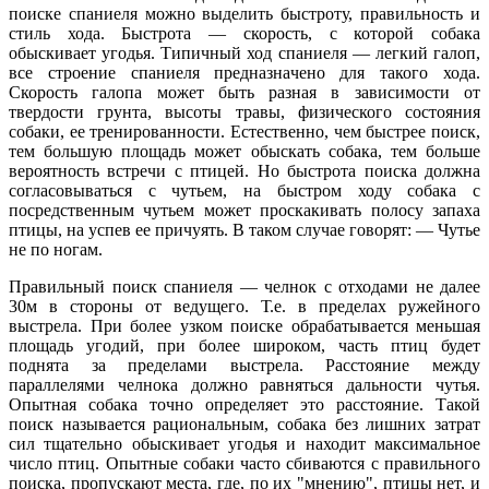
поиске спаниеля можно выделить быстроту, правильность и
стиль хода. Быстрота — скорость, с которой собака
обыскивает угодья. Типичный ход спаниеля — легкий галоп,
все строение спаниеля предназначено для такого хода.
Скорость галопа может быть разная в зависимости от
твердости грунта, высоты травы, физического состояния
собаки, ее тренированности. Естественно, чем быстрее поиск,
тем большую площадь может обыскать собака, тем больше
вероятность встречи с птицей. Но быстрота поиска должна
согласовываться с чутьем, на быстром ходу собака с
посредственным чутьем может проскакивать полосу запаха
птицы, на успев ее причуять. В таком случае говорят: — Чутье
не по ногам.
Правильный поиск спаниеля — челнок с отходами не далее
30м в стороны от ведущего. Т.е. в пределах ружейного
выстрела. При более узком поиске обрабатывается меньшая
площадь угодий, при более широком, часть птиц будет
поднята за пределами выстрела. Расстояние между
параллелями челнока должно равняться дальности чутья.
Опытная собака точно определяет это расстояние. Такой
поиск называется рациональным, собака без лишних затрат
сил тщательно обыскивает угодья и находит максимальное
число птиц. Опытные собаки часто сбиваются с правильного
поиска, пропускают места, где, по их "мнению", птицы нет, и