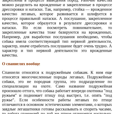
закреплены в процессе выведения пород. Рабочие качества
можно разделить на врожденные и закрепленные в процессе
дрессировки и натаски. Так, например, стойка — врожденное
качество легавых, которое развивается и шлифуется в
процессе правильной натаски. А послушание, закрепленное
качество, которое образуется в результате дрессировки и
натаски. Но если посмотреть повнимательнее, то
закрепленные качества тоже базируются на врожденных.
Например, для выработки послушания необходимо, чтобы
собака имела соответствующий тип нервной деятельности,
характер, иначе отработать послушание будет очень трудно. А
характер и тип нервной деятельности это врожденные
качества.
О спаниелях вообще
Спаниели относятся к подружейным собакам. К ним еще
относятся многочисленные породы легавых. Подружейные
собаки, это не породная группа, это подразделение по
специализации на охоте. Само название подружейная
произошло оттого, что собака работает впереди охотника "под
ружьем" и поднимает птицу под выстрел, т.е. опять "под
ружье". Если особенности работы легавых по птице
отличаются в основном эстетическими элементами, о которых
заядлые легашатники готовы рассказывать и спорить часами,
то работа спаниелей по той же птице отличается настолько,