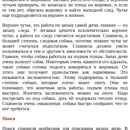
чутьем проверить, не затаилась ли птица на жировке, и если
ее там нет, обрезать жировку и найти выходной след. Чутье
еще подразделяется на верхнее и нижнее.
Верхнее чутье, это работа по запаху самой дичи, нижнее — по
запаху следа. У легавых ценится исключительно верхнее
чутье, а работа по следу считается недостатком. Спаниель, в
большей степени, следовая собака, поэтому нижнее чутье не
может считаться недостатком. Спаниель должен умело
пользоваться и тем и другим в зависимости от обстоятельств.
Главное, чтобы собака работала на подъем птицы. Запах дичи
очень волнует собак. Некоторым очень нравится его вдыхать,
такие собаки готовы подолгу ковыряться в жировках. От
этого они получают удовольствие как наркоманы. Это
называется заслеженностью. Этому подвержены в большей
степени собаки, которые плохо знают охоту. Они не
понимают, что конечная цель работы, подъем птицы под
выстрел. Излечить заслеженность можно на охоте. Надо
пострелять из под собаки, дать ей подержать теплую птицу.
Спаниели очень смышленые, собака быстро сообразит, что от
нее требуется.
Поиск
Поиск спаниеля необходим для отыскания запаха дичи. В