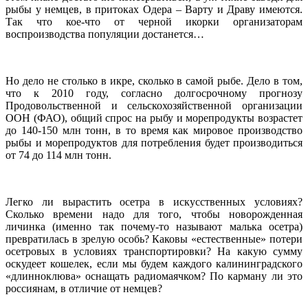
рыбы у немцев, в притоках Одера – Варту и Драву имеются.
Так что кое-что от черной икорки организаторам
воспроизводства популяции достанется…
Но дело не столько в икре, сколько в самой рыбе. Дело в том,
что к 2010 году, согласно долгосрочному прогнозу
Продовольственной и сельскохозяйственной организации
ООН (ФАО), общий спрос на рыбу и морепродукты возрастет
до 140-150 млн тонн, в то время как мировое производство
рыбы и морепродуктов для потребления будет производиться
от 74 до 114 млн тонн.
Легко ли вырастить осетра в искусственных условиях?
Сколько времени надо для того, чтобы новорожденная
личинка (именно так почему-то называют малька осетра)
превратилась в зрелую особь? Каковы «естественные» потери
осетровых в условиях транспортировки? На какую сумму
оскудеет кошелек, если мы будем каждого калининградского
«длинноклюва» оснащать радиомаячком? По карману ли это
россиянам, в отличие от немцев?