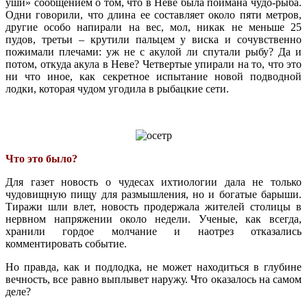
уши» сообщением о том, что в Неве была поймана чудо-рыба.
Одни говорили, что длина ее составляет около пяти метров,
другие особо напирали на вес, мол, никак не меньше 25
пудов, третьи – крутили пальцем у виска и сочувственно
пожимали плечами: уж не с акулой ли спутали рыбу? Да и
потом, откуда акула в Неве? Четвертые упирали на то, что это
ни что иное, как секретное испытание новой подводной
лодки, которая чудом угодила в рыбацкие сети.
Что это было?
Для газет новость о чудесах ихтиологии дала не только
чудовищную пищу для размышления, но и богатые барыши.
Тиражи шли влет, новость продержала жителей столицы в
нервном напряжении около недели. Ученые, как всегда,
хранили гордое молчание и наотрез отказались
комментировать событие.
Но правда, как и подлодка, не может находиться в глубине
вечность, все равно выплывет наружу. Что оказалось на самом
деле?