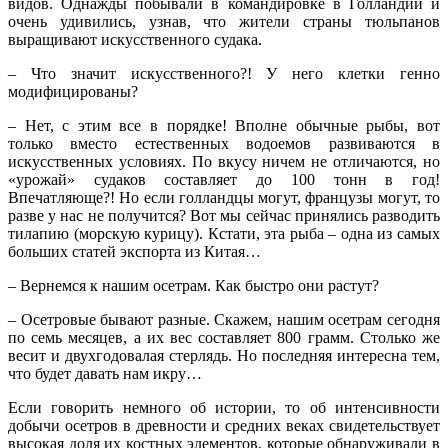
видов. Однажды побывали в командировке в Голландии и
очень удивились, узнав, что жители страны тюльпанов
выращивают искусственного судака.
– Что значит искусственного?! У него клетки генно
модифицированы?
– Нет, с этим все в порядке! Вполне обычные рыбы, вот
только вместо естественных водоемов развиваются в
искусственных условиях. По вкусу ничем не отличаются, но
«урожай» судаков составляет до 100 тонн в год!
Впечатляюще?! Но если голландцы могут, французы могут, то
разве у нас не получится? Вот мы сейчас принялись разводить
тилапию (морскую курицу). Кстати, эта рыба – одна из самых
больших статей экспорта из Китая…
– Вернемся к нашим осетрам. Как быстро они растут?
– Осетровые бывают разные. Скажем, нашим осетрам сегодня
по семь месяцев, а их вес составляет 800 грамм. Столько же
весит и двухгодовалая стерлядь. Но последняя интересна тем,
что будет давать нам икру…
Если говорить немного об истории, то об интенсивности
добычи осетров в древности и средних веках свидетельствует
высокая доля их костных элементов, которые обнаруживали в