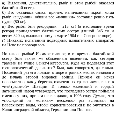
а) Выловили, действительно, рыбу и этой рыбой оказался
балтийский осетр.
б) Это оказалась самка, причем, напичканная икрой: когда
рыбу «выдоили», общий вес «начинки» составил ровно пять
пудов (80 кг).
в) Вес рыбы был рекордным – 213 кг! (в настоящее время
рекорд принадлежит балтийскому осетру длиной 345 см и
весом 320 кг, выловленному в марте 1904 г. в Северное море).
г) Никаких испытаний подводных плавательных аппаратов
на Неве не проводилось.
Но какова рыбка! И самое главное, в те времена балтийский
осетр был таким же обыденным явлением, как сегодня
трамвай на улице Санкт-Петербурга. Куда же подевался этот
ихтиологический деликатес? Был, как говорится, да сплыл.
Последний раз его ловили в море в разных местах незадолго
до начала второй мировой войны. Причем он исчез
повсеместно, как у берегов, охваченных сражениями, так и в
«нейтральной» Швеции. И только маленький и гордый
латышский народ утверждает, что последнего осетра поймали
именно у них, причем не так давно, в 1996 году. Думаю, что
«последний из могикан» несколько раз всплывал на
поверхность воды, чтобы сориентироваться и не очутиться в
Калининградской области, Германии или Польше.