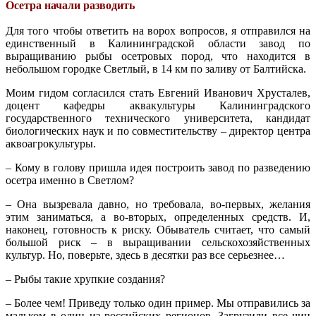
Осетра начали разводить
Для того чтобы ответить на ворох вопросов, я отправился на
единственный в Калининградской области завод по
выращиванию рыбы осетровых пород, что находится в
небольшом городке Светлый, в 14 км по заливу от Балтийска.
Моим гидом согласился стать Евгений Иванович Хрусталев,
доцент кафедры аквакультуры Калининградского
государственного технического университета, кандидат
биологических наук и по совместительству – директор центра
аквоагрокультуры.
– Кому в голову пришла идея построить завод по разведению
осетра именно в Светлом?
– Она вызревала давно, но требовала, во-первых, желания
этим заниматься, а во-вторых, определенных средств. И,
наконец, готовность к риску. Обыватель считает, что самый
большой риск – в выращивании сельскохозяйственных
культур. Но, поверьте, здесь в десятки раз все серьезнее…
– Рыбы такие хрупкие создания?
– Более чем! Приведу только один пример. Мы отправились за
мальком в один из российских регионов. Загрузили все чин