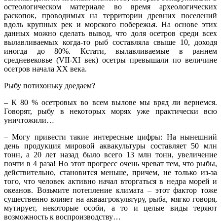
остеологическом материале во время археологических
раскопок, проводимых на территории древних поселений
вдоль крупных рек и морского побережья. На основе этих
данных можно сделать вывод, что доля осетров среди всех
вылавливаемых когда-то рыб составляла свыше 10, доходя
иногда до 80%. Кстати, вылавливаемые в раннем
средневековье (VII-XI век) осетры превышали по величине
осетров начала XX века.
Рыбу потихоньку доедаем?
– К 80 % осетровых во всем вылове мы вряд ли вернемся.
Говорят, рыбу в некоторых морях уже практически всю
уничтожили…
– Могу привести такие интересные цифры: На нынешний
день продукция мировой аквакультуры составляет 50 млн
тонн, а 20 лет назад было всего 13 млн тонн, увеличение
почти в 4 раза! Но этот прогресс очень чреват тем, что рыбы,
действительно, становится меньше, причем, не только из-за
того, что человек активно начал вторгаться в недра морей и
океанов. Возьмите потепление климата – этот фактор тоже
существенно влияет на акваагрокультуру, рыба, мягко говоря,
мутирует, некоторые особи, а то и целые виды теряют
возможность к воспроизводству…