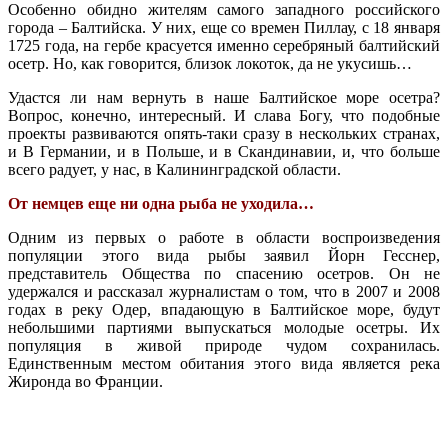
Особенно обидно жителям самого западного российского
города – Балтийска. У них, еще со времен Пиллау, с 18 января
1725 года, на гербе красуется именно серебряный балтийский
осетр. Но, как говорится, близок локоток, да не укусишь…
Удастся ли нам вернуть в наше Балтийское море осетра?
Вопрос, конечно, интересный. И слава Богу, что подобные
проекты развиваются опять-таки сразу в нескольких странах,
и В Германии, и в Польше, и в Скандинавии, и, что больше
всего радует, у нас, в Калининградской области.
От немцев еще ни одна рыба не уходила…
Одним из первых о работе в области воспроизведения
популяции этого вида рыбы заявил Йорн Гесснер,
представитель Общества по спасению осетров. Он не
удержался и рассказал журналистам о том, что в 2007 и 2008
годах в реку Одер, впадающую в Балтийское море, будут
небольшими партиями выпускаться молодые осетры. Их
популяция в живой природе чудом сохранилась.
Единственным местом обитания этого вида является река
Жиронда во Франции.