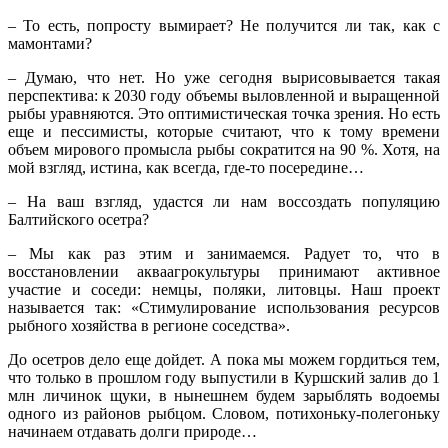
– То есть, попросту вымирает? Не получится ли так, как с
мамонтами?
– Думаю, что нет. Но уже сегодня вырисовывается такая
перспектива: к 2030 году объемы выловленной и выращенной
рыбы уравняются. Это оптимистическая точка зрения. Но есть
еще и пессимисты, которые считают, что к тому времени
объем мирового промысла рыбы сократится на 90 %. Хотя, на
мой взгляд, истина, как всегда, где-то посередине…
– На ваш взгляд, удастся ли нам воссоздать популяцию
Балтийского осетра?
– Мы как раз этим и занимаемся. Радует то, что в
восстановлении акваагрокультуры принимают активное
участие и соседи: немцы, поляки, литовцы. Наш проект
называется так: «Стимулирование использования ресурсов
рыбного хозяйства в регионе соседства».
До осетров дело еще дойдет. А пока мы можем гордиться тем,
что только в прошлом году выпустили в Куршский залив до 1
млн личинок щуки, в нынешнем будем зарыблять водоемы
одного из районов рыбцом. Словом, потихоньку-полегоньку
начинаем отдавать долги природе…