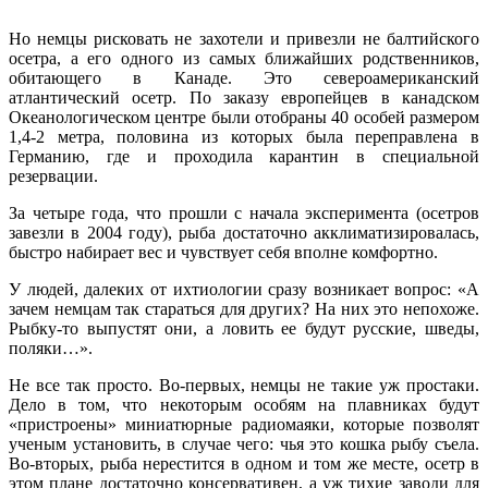
Но немцы рисковать не захотели и привезли не балтийского
осетра, а его одного из самых ближайших родственников,
обитающего в Канаде. Это североамериканский
атлантический осетр. По заказу европейцев в канадском
Океанологическом центре были отобраны 40 особей размером
1,4-2 метра, половина из которых была переправлена в
Германию, где и проходила карантин в специальной
резервации.
За четыре года, что прошли с начала эксперимента (осетров
завезли в 2004 году), рыба достаточно акклиматизировалась,
быстро набирает вес и чувствует себя вполне комфортно.
У людей, далеких от ихтиологии сразу возникает вопрос: «А
зачем немцам так стараться для других? На них это непохоже.
Рыбку-то выпустят они, а ловить ее будут русские, шведы,
поляки…».
Не все так просто. Во-первых, немцы не такие уж простаки.
Дело в том, что некоторым особям на плавниках будут
«пристроены» миниатюрные радиомаяки, которые позволят
ученым установить, в случае чего: чья это кошка рыбу съела.
Во-вторых, рыба нерестится в одном и том же месте, осетр в
этом плане достаточно консервативен, а уж тихие заводи для