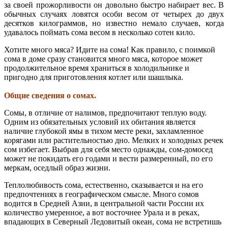
за своей прожорливости
он довольно быстро набирает вес. В
обычных случаях ловятся особи весом от четырех до двух
десятков килограммов, но известно немало случаев, когда
удавалось поймать сома весом в несколько сотен кило.
Хотите много мяса? Идите на сома! Как правило, с поимкой
сома в доме сразу становится много мяса, которое может
продолжительное время храниться в холодильнике и
пригодно для приготовления котлет или шашлыка.
Общие сведения о сомах.
Сомы, в отличие от налимов, предпочитают теплую воду.
Одним из обязательных условий их обитания является
наличие глубокой ямы в тихом месте реки, захламленное
корягами или растительностью дно. Мелких и холодных речек
сом избегает. Выбрав для себя место однажды, сом-домосед
может не покидать его годами и вести размеренный, по его
меркам, оседлый образ жизни.
Теплолюбивость сома, естественно, сказывается и на его
предпочтениях в географическом смысле. Много сомов
водится в Средней Азии, в центральной части России их
количество умеренное, а вот восточнее Урала и в реках,
впадающих в Северный Ледовитый океан, сома не встретишь