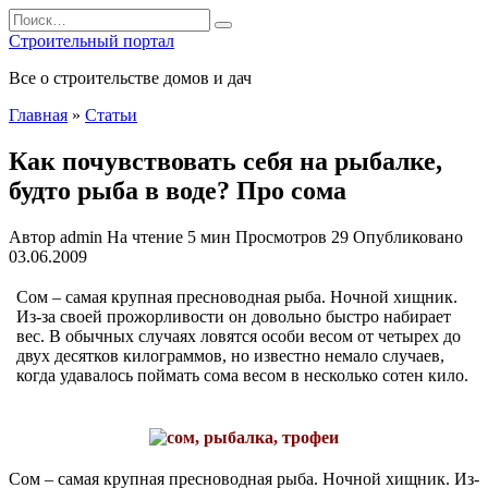
Перейти
Search
к
for:
Строительный портал
содержанию
Все о строительстве домов и дач
Главная
»
Статьи
Как почувствовать себя на рыбалке,
будто рыба в воде? Про сома
Автор
admin
На чтение
5 мин
Просмотров
29
Опубликовано
03.06.2009
Сом – самая крупная пресноводная рыба. Ночной хищник.
Из-за своей прожорливости он довольно быстро набирает
вес. В обычных случаях ловятся особи весом от четырех до
двух десятков килограммов, но известно немало случаев,
когда удавалось поймать сома весом в несколько сотен кило.
Сом – самая крупная пресноводная рыба. Ночной хищник. Из-