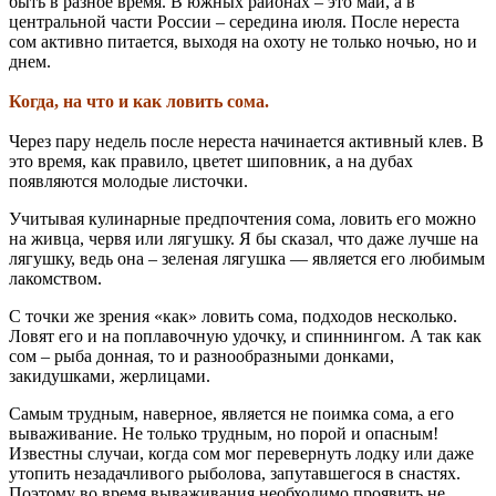
быть в разное время. В южных районах – это май, а в
центральной части России – середина июля. После нереста
сом активно питается, выходя на охоту не только ночью, но и
днем.
Когда, на что и как ловить сома.
Через пару недель после нереста начинается активный клев. В
это время, как правило, цветет шиповник, а на дубах
появляются молодые листочки.
Учитывая кулинарные предпочтения сома, ловить его можно
на живца, червя или лягушку. Я бы сказал, что даже лучше на
лягушку, ведь она – зеленая лягушка — является его любимым
лакомством.
С точки же зрения «как» ловить сома, подходов несколько.
Ловят его и на поплавочную удочку, и спиннингом. А так как
сом – рыба донная, то и разнообразными донками,
закидушками, жерлицами.
Самым трудным, наверное, является не поимка сома, а его
вываживание. Не только трудным, но порой и опасным!
Известны случаи, когда сом мог перевернуть лодку или даже
утопить незадачливого рыболова, запутавшегося в снастях.
Поэтому во время вываживания необходимо проявить не