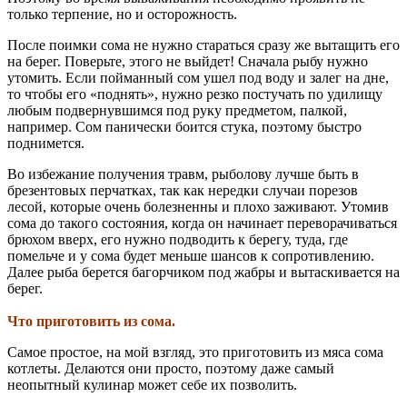
только терпение, но и осторожность.
После поимки сома не нужно стараться сразу же вытащить его
на берег. Поверьте, этого не выйдет! Сначала рыбу нужно
утомить. Если пойманный сом ушел под воду и залег на дне,
то чтобы его «поднять», нужно резко постучать по удилищу
любым подвернувшимся под руку предметом, палкой,
например. Сом панически боится стука, поэтому быстро
поднимется.
Во избежание получения травм, рыболову лучше быть в
брезентовых перчатках, так как нередки случаи порезов
лесой, которые очень болезненны и плохо заживают. Утомив
сома до такого состояния, когда он начинает переворачиваться
брюхом вверх, его нужно подводить к берегу, туда, где
помельче и у сома будет меньше шансов к сопротивлению.
Далее рыба берется багорчиком под жабры и вытаскивается на
берег.
Что приготовить из сома.
Самое простое, на мой взгляд, это приготовить из мяса сома
котлеты. Делаются они просто, поэтому даже самый
неопытный кулинар может себе их позволить.