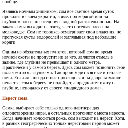
вообще.
Являясь ночным хищником, сом все светлое время суток
проводит в своем укрытии, в яме, под корягой или на
глубоком плесе по соседству с водной растительностью. На
закате сомы выходят на охоту, часто посещая плесы на
мелководье. Сом не торопясь осматривает свои владения, не
пропуская кусты водорослей и заглядывая под небольшие
коряги.
Одним из обязательных пунктов, который сом во время
ночной охоты не пропустит ни за что, является отмель в
заливе, где глубина не превышает и одного метра.
Практически у самого берега. Здесь сом может позволить себе
полакомиться лягушками. Так происходит в ясные и теплые
ночи. Если же погода стоит прохладная и на дворе затяжное
ненастье, сом к берегу не подойдет, а предпочтет охоту на
глубине, неподалеку от своего «подводного дома».
Нерест сома.
Самка выбирает себе только одного партнера для
оплодотворения икры, а остальных прогоняет с места нереста.
Когда начинает колоситься рожь, сом выходит на нерест. Хотя,
в разных географических точках нерестовый период может