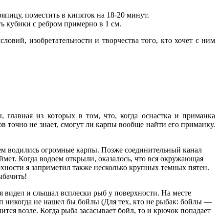
ряпицу, поместить в кипяток на 18-20 минут.
ь кубики с ребром примерно в 1 см.
ловий, изобретательности и творчества того, кто хочет с ним
главная из которых в том, что, когда ос­настка и приманка
ов точно не знает, смогут ли карпы вообще найти его приманку.
в нем водились огромные карпы. Позже соединительный канал
ймет. Когда водоем открыли, оказалось, что вся окружающая
верхности я заприметил также несколько крупных темных пя­тен.
ыбачить!
я видел и слышал всплески рыб у поверхности. На месте
рп никогда не нашел бы бойлы (Для тех, кто не рыбак: бойлы —
ится возле. Когда рыба засасывает бойл, то и крючок попадает