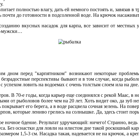
у.
питает полностью влагу, дать ей немного постоять и, завязав в т
 почти до готовности в подсоленной воде. На крючок насаживат
зданию вкусных насадок для карпа, все зависит от местных ус
по-мужски…
м дном перед "карпятником" возникают некоторые проблемы, 
 безрадостные перспек­тивы бывают и в том случае, ко­гда рыбол
т с успехом ловить на водоемах с очень толстым слоем ила на дне.
еров. В 70-е годы, когда карьер еще соединялся с рекой Маас, 
и от рыболовов более чем на 20 лет. Хоть видит око, да зуб не
ь покрывает его берега, а в воде расцвела сочная зелень. На по­
пов, которые лениво грелись на солнышке. Да, здесь стоит по­р
 ночное бдение. Результат уд­ручающий: ничего! Странно, ведь 
­са. Без оснастки для ловли на илистом дне такой роскошный ка
мером 1,5-3 см. Насадка такая, надевается не на крючок, а креп