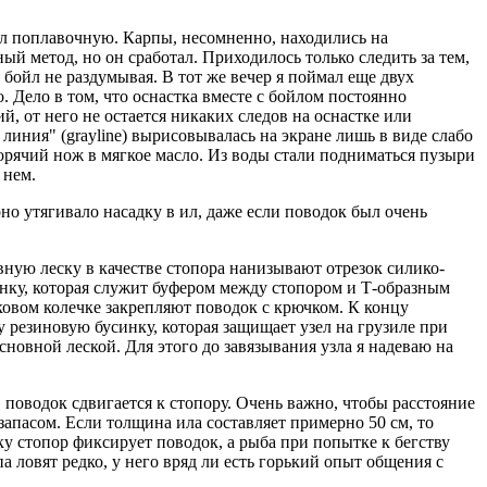
ил поплавочную. Карпы, несомненно, находились на
й метод, но он сработал. При­ходилось только следить за тем,
 бойл не раздумывая. В тот же вечер я поймал еще двух
 Дело в том, что оснастка вместе с бойлом посто­янно
й, от него не остается никаких следов на оснастке или
ли­ния" (grayline) вырисовывалась на экране лишь в виде слабо
горячий нож в мягкое масло. Из воды стали подниматься пузыри
 нем.
 утягива­ло насадку в ил, даже если пово­док был очень
вную леску в качестве стопо­ра нанизывают отрезок силико­
инку, которая служит буфером между стопором и Т-образным
ковом колечке закрепля­ют поводок с крючком. К концу
 резиновую бусинку, которая защищает узел на грузиле при
новной леской. Для этого до завязыва­ния узла я надеваю на
, поводок сдвигается к стопору. Очень важно, чтобы расстояние
запасом. Если толщина ила составляет примерно 50 см, то
у стопор фик­сирует поводок, а рыба при по­пытке к бегству
па ловят редко, у него вряд ли есть горький опыт общения с