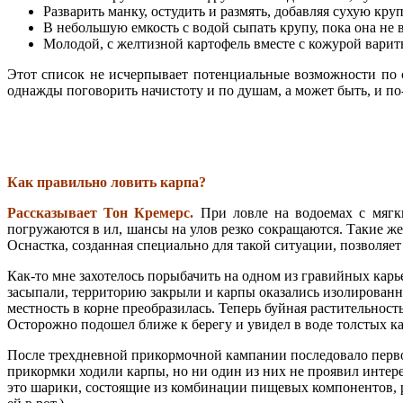
Разварить манку, остудить и размять, добавляя сухую круп
В небольшую емкость с водой сыпать крупу, пока она не в
Молодой, с желтизной картофель вместе с кожурой варить
Этот список не исчерпывает потенциальные возможности по со
однажды поговорить начистоту и по душам, а может быть, и 
Как правильно ловить карпа?
Рассказывает Тон Кремерс.
При ловле на водоемах с мягки
погружаются в ил, шансы на улов резко сокра­щаются. Такие же
Оснастка, создан­ная специально для такой ситуа­ции, позволяе
Как-то мне захотелось порыбачить на одном из гравийных карь
засыпали, территорию закрыли и карпы оказались изолированным
мест­ность в корне преобразилась. Теперь буйная растительност
Осторожно подошел ближе к берегу и увидел в воде толстых кар
После трехдневной прикормочной кампании последовало пер­вое
прикормки ходили карпы, но ни один из них не проявил интере
это шарики, состоящие из комбинации пищевых компонентов, раз