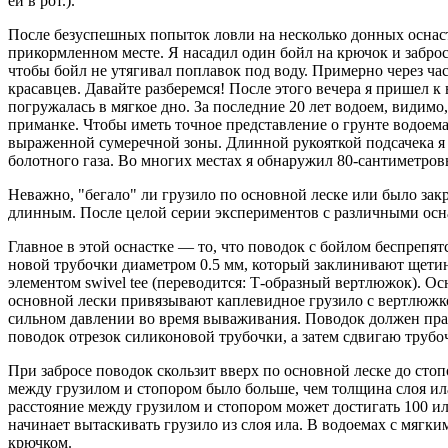
ей в рот.).
После безуспешных попыток ло­вли на несколько донных осна­с
прикормленном месте. Я насадил один бойл на крючок и забросил
чтобы бойл не утягивал поплавок под воду. Примерно через час
красавцев. Давайте разберемся! После этого вечера я пришел к 
погружалась в мягкое дно. За последние 20 лет водоем, видимо,
приманке. Чтобы иметь точное представление о грунте водоема, 
вы­раженной сумеречной зоны. Длинной рукояткой подсачека я 
болотного газа. Во многих местах я обнаружил 80-сантиметровы
Неважно, "бегало" ли грузило по основной леске или было закр
длинным. После целой серии экспериментов с различными оснас
Главное в этой оснастке — то, что поводок с бойлом беспрепят
новой трубочки диаметром 0.5 мм, который заклинивают щетин
элементом swivel tee (переводится: Т-образный вертлюжок). Ос
основной лески привязывают каплевидное грузило с вертлюжком
сильном давлении во время вываживания. Поводок должен правиль
поводок отрезок силиконовой трубочки, а затем сдвигаю трубоч
При забросе поводок скользит вверх по основной леске до сто­п
между грузилом и стопором было больше, чем толщина слоя ила.
расстояние между грузилом и стопором может дости­гать 100 или
начинает вытас­кивать грузило из слоя ила. В водоемах с мягким
крючком.