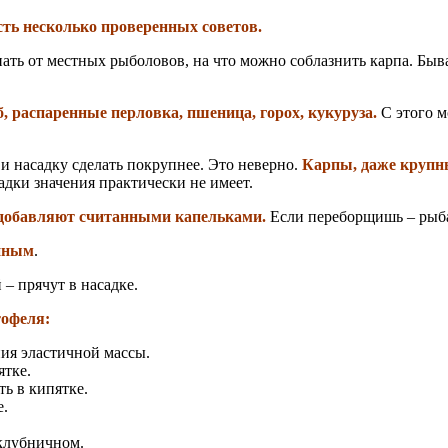
сть несколько проверенных советов.
нать от местных рыболовов, на что можно соблазнить карпа. Бы
 распаренные перловка, пшеница, горох, кукуруза.
С этого м
и насадку сделать покрупнее. Это неверно.
Карпы, даже крупны
адки значения практически не имеет.
 – добавляют считанными капельками.
Если переборщишь – рыба
нным
.
 – прячут в насадке.
тофеля:
ия эластичной массы.
ятке.
ь в кипятке.
е.
 клубничном.