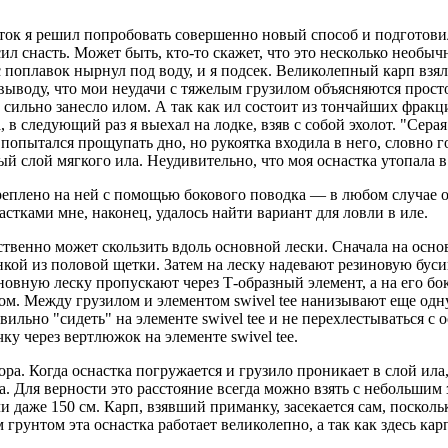
ток я решил попробовать со­вершенно новый способ и под­готов
 снасть. Может быть, кто-то скажет, что это несколько необычны
 поплавок нырнул под воду, и я подсек. Великолепный карп взял
выводу, что мои неудачи с тяжелым грузилом объясняются просто.
 сильно занесло илом. А так как ил состоит из тончайших фракци
в следующий раз я выехал на лодке, взяв с собой эхолот. "Серая 
попытался прощупать дно, но рукоятка входила в него, словно 
й слой мягкого ила. Неудивительно, что моя оснастка утопала в
еплено на ней с помощью бокового поводка — в любом случае оно
тками мне, наконец, удалось найти вариант для ловли в иле.
ственно может скользить вдоль основной лески. Сначала на осно
кой из половой щетки. Затем на леску надевают рези­новую бус
новную леску пропускают че­рез Т-образный элемент, а на его бо
. Между грузилом и эле­ментом swivel tee нанизывают еще одну
но "си­деть" на элементе swivel tee и не перехлестываться с ос
ку через вертлюжок на элементе swivel tee.
ора. Когда оснастка погружается и грузило проникает в слой ила
 Для верности это рас­стояние всегда можно взять с небольшим 
 даже 150 см. Карп, взявший приманку, засека­ется сам, поскольк
 грунтом эта оснастка работает великолепно, а так как здесь кар