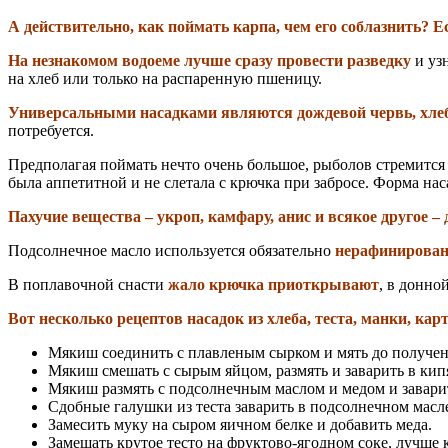
А действительно, как поймать карпа, чем его соблазнить? Е
На незнакомом водоеме лучше сразу провести разведку
и уз
на хлеб или только на распаренную пшеницу.
Универсальными насадками являются дождевой червь, хлеб,
потребуется.
Предполагая поймать нечто очень большое, рыболов стремится 
была аппетитной и не слетала с крючка при забросе. Форма нас
Пахучие вещества – укроп, камфару, анис и всякое другое
Подсолнечное масло используется обязательно
нерафинирова
В поплавочной снасти
жало крючка приоткрывают
, в донной
Вот несколько рецептов насадок из хлеба, теста, манки, кар
Мякиш соединить с плавленым сырком и мять до получен
Мякиш смешать с сырым яйцом, размять и заварить в кип
Мякиш размять с подсолнечным маслом и медом и заварит
Сдобные галушки из теста заварить в подсолнечном масл
Замесить муку на сыром яичном белке и добавить меда.
Замешать крутое тесто на фруктово-ягодном соке, лучше