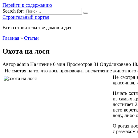
Перейти к содержанию
Search for:
Строительный портал
Все о строительстве домов и дач
Главная
»
Статьи
Охота на лося
Автор
admin
На чтение
6 мин
Просмотров
31
Опубликовано
18
Не смотря на то, что лось производит впечатление животного 
Не смотря 
красочная, 
Начать хот
из самых к
достигает 2
него коротк
воду, либо 
О рогах лос
с размахом 