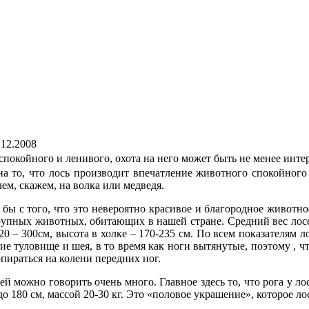
.12.2008
спокойного и ленивого, охота на него может быть не менее интер
на то, что лось производит впечатление животного спокойного
чем, скажем,
на волка или медведя.
я бы с того, что это невероятно красивое и благородное животн
рупных животных, обитающих в нашей стране. Средний вес лосей 
20 – 300см, высота в холке – 170-235 см. По всем показателям 
ие туловище и шея, в то время как ноги вытянутые, поэтому , ч
опираться на колени передних ног.
ей можно говорить очень много. Главное здесь то, что рога у 
до 180 см, массой 20-30 кг. Это «половое украшение», которое ло