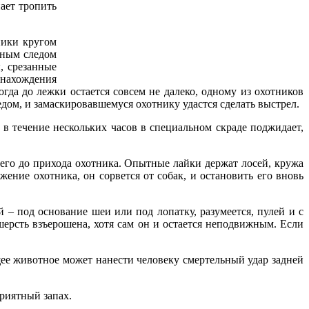
нает тропить
ники кругом
дным следом
, срезанные
онахождения
гда до лежки остается совсем не далеко, одному из охотников
ледом, и замаскировавшемуся охотнику удастся сделать выстрел.
 в течение нескольких часов в специальном скраде поджидает,
его до прихода охотника. Опытные лайки держат лосей, кружа
ение охотника, он сорвется от собак, и остановить его вновь
 – под основание шеи или под лопатку, разумеется, пулей и с
шерсть взъерошена, хотя сам он и остается неподвижным. Если
ее животное может нанести человеку смертельный удар задней
приятный запах.