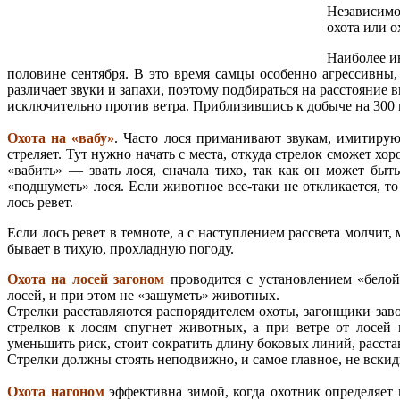
Независимо 
охота или о
Наиболее и
половине сентября. В это время самцы особенно агрессивны,
различает звуки и запахи, поэтому подбираться на расстояние
исключительно против ветра. Приблизившись к добыче на 300 м
Охота на «вабу»
. Часто лося приманивают звукам, имитирую
стреляет. Тут нужно начать с места, откуда стрелок сможет хор
«вабить» — звать лося, сначала тихо, так как он может быт
«подшуметь» лося. Если животное все-таки не откликается, то
лось ревет.
Если лось ревет в темноте, а с наступлением рассвета молчит
бывает в тихую, прохладную погоду.
Охота на лосей загоном
проводится с установлением «белой
лосей, и при этом не «зашуметь» животных.
Стрелки расставляются распорядителем охоты, загонщики завод
стрелков к лосям спугнет животных, а при ветре от лосей
уменьшить риск, стоит сократить длину боковых линий, расста
Стрелки должны стоять неподвижно, и самое главное, не вскиды
Охота нагоном
эффективна зимой, когда охотник определяет 