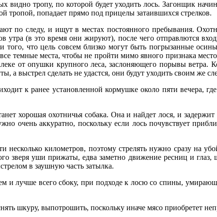
ых видно тропу, по которой будет уходить лось. Загонщик начи
чной тропой, попадает прямо под прицелы затаившихся стрелков.
вают по следу, и ищут в местах постоянного пребывания. Охот
ов утра (в это время они жируют), после чего отправлются вхо
ми того, что цель совсем близко могут быть погрызанные осины
все темные места, чтобы не пройти мимо явного признака мест
далеке от опушки крупного леса, заслоняющего порывы ветра. Ко
уты, а выстрел сделать не удастся, они будут уходить своим же с
ходит к ранее установленной кормушке около пяти вечера, где
нет хорошая охотничья собака. Она и найдет лося, и задержит 
ужно очень аккуратно, поскольку если лось почувствует приближ
 несколько километров, поэтому стрелять нужно сразу на убой
ого зверя уши прижаты, едва заметно движение ресниц и глаз, 
ыстрелом в заушную часть затылка.
м и лучше всего сбоку, при подходе к лосю со спины, умирающ
снять шкуру, выпотрошить, поскольку иначе мясо приобретет не