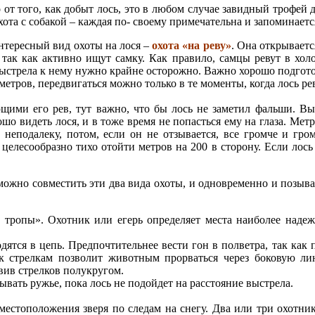
от того, как добыт лось, это в любом случае завидный трофей д
хота с собакой – каждая по- своему примечательна и запоминаетс
нтересный вид охоты на лося –
охота «на реву»
. Она открываетс
 так как активно ищут самку. Как правило, самцы ревут в холо
 выстрела к нему нужно крайне осторожно. Важно хорошо подгот
етров, передвигаться можно только в те моменты, когда лось ре
щими его рев, тут важно, что бы лось не заметил фальши. Вы
ошо видеть лося, и в тоже время не попасться ему на глаза. Мет
ь неподалеку, потом, если он не отзывается, все громче и гро
 целесообразно тихо отойти метров на 200 в сторону. Если лось
, можно совместить эти два вида охоты, и одновременно и позыва
 тропы». Охотник или егерь определяет места наиболее наде
ятся в цепь. Предпочтительнее вести гон в полветра, так как 
 к стрелкам позволит животным прорваться через боковую л
вив стрелков полукругом.
вать ружье, пока лось не подойдет на расстояние выстрела.
местоположения зверя по следам на снегу. Два или три охотни