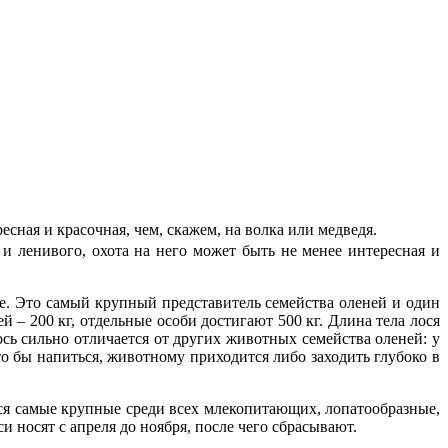
есная и красочная, чем, скажем, на волка или медведя.
 и ленивого, охота на него может быть не менее интересная и
ое. Это самый крупный представитель семейства оленей и один
– 200 кг, отдельные особи достигают 500 кг. Длина тела лося
лось сильно отличается от других животных семейства оленей: у
то бы напиться, животному приходится либо заходить глубоко в
лося самые крупные среди всех млекопитающих, лопатообразные,
си носят с апреля до ноября, после чего сбрасывают.