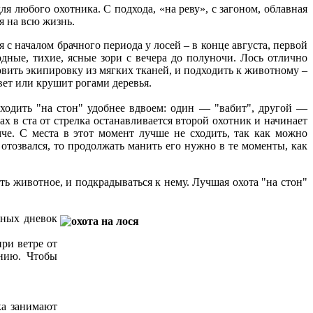
ля любого охотника. С подхода, «на реву», с загоном, облавная
я на всю жизнь.
я с началом брачного периода у лосей – в конце августа, первой
дные, тихие, ясные зори с вечера до полуночи. Лось отлично
овить экипировку из мягких тканей, и подходить к животному –
вет или крушит рогами деревья.
ходить "на стон" удобнее вдвоем: один — "вабит", другой —
рах в ста от стрелка останавливается второй охотник и начинает
мче. С места в этот момент лучше не сходить, так как можно
 отозвался, то продолжать манить его нужно в те моменты, как
ть животное, и подкрадываться к нему. Лучшая охота "на стон"
жных дневок
при ветре от
инию. Чтобы
ка занимают