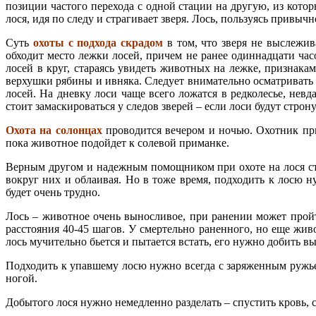
позиции частого перехода с одной стации на другую, из котор
лося, идя по следу и страгивает зверя. Лось, пользуясь привы
Суть
охоты с подхода скрадом
в том, что зверя не выслежи
обходит место лежки лосей, причем не ранее одиннадцати час
лосей в круг, стараясь увидеть животных на лежке, признака
верхушки рябины и ивняка. Следует внимательно осматривать 
лосей. На дневку лоси чаще всего ложатся в редколесье, нев
стоит замаскироваться у следов зверей – если лоси будут строн
Охота на солонцах
проводится вечером и ночью. Охотник при
пока животное подойдет к солевой приманке.
Верным другом и надежным помощником при охоте на лося ста
вокруг них и облаивая. Но в тоже время, подходить к лосю н
будет очень трудно.
Лось – животное очень выносливое, при ранении может пройти
расстояния 40-45 шагов. У смертельно раненного, но еще жив
лось мучительно бьется и пытается встать, его нужно добить в
Подходить к упавшему лосю нужно всегда с заряженным ружье
ногой.
Добытого лося нужно немедленно разделать – спустить кровь, 