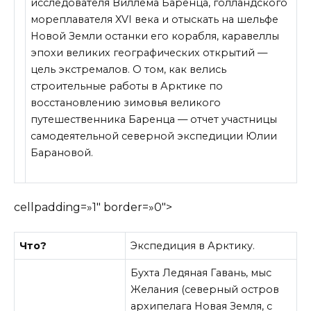
исследователя Виллема Баренца, голландского
мореплавателя XVI века и отыскать на шельфе
Новой Земли останки его корабля, каравеллы
эпохи великих географических открытий —
цель экстремалов. О том, как велись
строительные работы в Арктике по
восстановлению зимовья великого
путешественника Баренца — отчет участницы
самодеятельной северной экспедиции Юлии
Барановой.
cellpadding=»1″ border=»0″>
Что?
Экспедиция в Арктику.
Бухта Ледяная Гавань, мыс
Желания (северный остров
архипелага Новая Земля, с