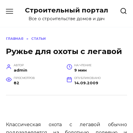
Перейти
Строительный портал
к
содержанию
Все о строительстве домов и дач
ГЛАВНАЯ
»
СТАТЬИ
Ружье для охоты с легавой
АВТОР
НА ЧТЕНИЕ
admin
9 мин
ПРОСМОТРОВ
ОПУБЛИКОВАНО
82
14.09.2009
Классическая охота с легавой обычно
подразделяется на болотную, полевую и