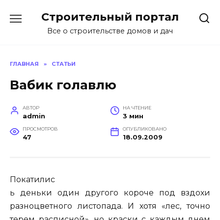
Перейти
Строительный портал
к
содержанию
Все о строительстве домов и дач
ГЛАВНАЯ
»
СТАТЬИ
Вабик голавлю
АВТОР
НА ЧТЕНИЕ
admin
3 мин
ПРОСМОТРОВ
ОПУБЛИКОВАНО
47
18.09.2009
Покатилис
ь деньки один другого короче под вздохи
разноцветного листопада. И хотя «лес, точно
терем расписной», но краски с каждым днем