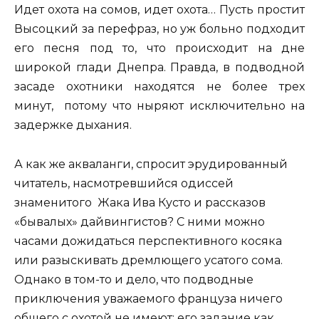
Идет охота на сомов, идет охота… Пусть простит
Высоцкий за перефраз, но уж больно подходит
его песня под то, что происходит на дне
широкой глади Днепра. Правда, в подводной
засаде охотники находятся не более трех
минут, потому что ныряют исключительно на
задержке дыхания.
А как же акваланги, спросит эрудированный
читатель, насмотревшийся одиссей
знаменитого Жака Ива Кусто и рассказов
«бывалых» дайвингистов? С ними можно
часами дожидаться перспективного косяка
или разыскивать дремлющего усатого сома.
Однако в том-то и дело, что подводные
приключения уважаемого француза ничего
общего с охотой не имеют: его задание как