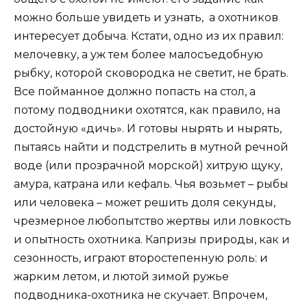
можно больше увидеть и узнать, а охотников
интересует добыча. Кстати, одно из их правил:
мелочевку, а уж тем более малосъедобную
рыбку, которой сковородка не светит, не брать.
Все пойманное должно попасть на стол, а
потому подводники охотятся, как правило, на
достойную «дичь». И готовы нырять и нырять,
пытаясь найти и подстрелить в мутной речной
воде (или прозрачной морской) хитрую щуку,
амура, катрана или кефаль. Чья возьмет – рыбы
или человека – может решить доля секунды,
чрезмерное любопытство жертвы или ловкость
и опытность охотника. Капризы природы, как и
сезонность, играют второстепенную роль: и
жарким летом, и лютой зимой ружье
подводника-охотника не скучает. Впрочем,