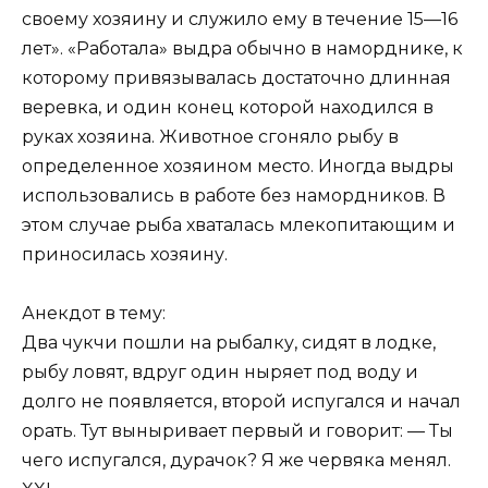
своему хозяину и служило ему в течение 15—16
лет». «Работала» выдра обычно в наморднике, к
которому привязывалась достаточно длинная
веревка, и один конец которой находился в
руках хозяина. Животное сгоняло рыбу в
определенное хозяином место. Иногда выдры
использовались в работе без намордников. В
этом случае рыба хваталась млекопитающим и
приносилась хозяину.
Анекдот в тему:
Два чукчи пошли на рыбалку, сидят в лодке,
рыбу ловят, вдруг один ныряет под воду и
долго не появляется, второй испугался и начал
орать. Тут выныривает первый и говорит: — Ты
чего испугался, дурачок? Я же червяка менял.