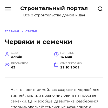
Перейти
Строительный портал
к
содержанию
Все о строительстве домов и дач
ГЛАВНАЯ
»
СТАТЬИ
Червяки и семечки
АВТОР
НА ЧТЕНИЕ
admin
14 мин
ПРОСМОТРОВ
ОПУБЛИКОВАНО
63
22.10.2009
На что ловить зимой, как сохранить червей для
зимней ловли, и можно ли ловить на простые
семечки. Да, и вообще, давайте-ка, разберемся
с терминологией: семечки не наживляют, а