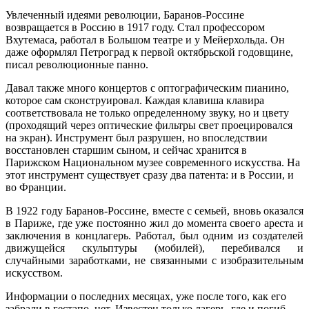
Увлеченный идеями революции, Баранов-Россине
возвращается в Россию в 1917 году. Стал профессором
Вхутемаса, работал в Большом театре и у Мейерхольда. Он
даже оформлял Петроград к первой октябрьской годовщине,
писал революционные панно.
Давал также много концертов с оптографическим пианино,
которое сам сконструировал. Каждая клавиша клавира
соответствовала не только определенному звуку, но и цвету
(проходящий через оптические фильтры свет проецировался
на экран). Инструмент был разрушен, но впоследствии
восстановлен старшим сыном, и сейчас хранится в
Парижском Национальном музее современного искусства. На
этот инструмент существует сразу два патента: и в России, и
во Франции.
В 1922 году Баранов-Россине, вместе с семьей, вновь оказался
в Париже, где уже постоянно жил до момента своего ареста и
заключения в концлагерь. Работал, был одним из создателей
движущейся скульптуры (мобилей), перебивался и
случайными заработками, не связанными с изобразительным
искусством.
Информации о последних месяцах, уже после того, как его
забрали в гестапо, нет. Известен только лагерь, где и погиб