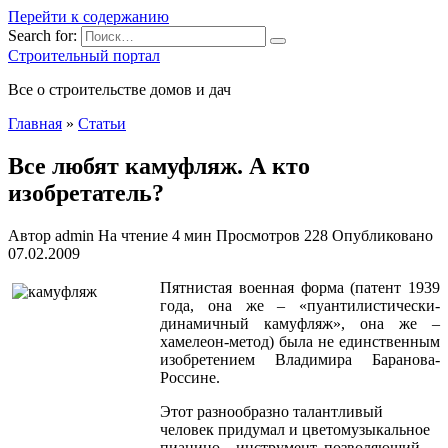
Перейти к содержанию
Search for:
Строительный портал
Все о строительстве домов и дач
Главная
»
Статьи
Все любят камуфляж. А кто
изобретатель?
Автор
admin
На чтение
4 мин
Просмотров
228
Опубликовано
07.02.2009
Пятнистая военная форма (патент 1939
года, она же – «пуантилистически-
динамичный камуфляж», она же –
хамелеон-метод) была не единственным
изобретением Владимира Баранова-
Россине.
Этот разнообразно талантливый
человек придумал и цветомузыкальное
пианино – инструмент, позволяющий