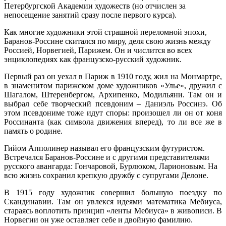
Петербургской Академии художеств (но отчислен за
непосещение занятий сразу после первого курса).
Как многие художники этой страшной переломной эпохи,
Баранов-Россине скитался по миру, деля свою жизнь между
Россией, Норвегией, Парижем. Он и числится во всех
энциклопедиях как французско-русский художник.
Первый раз он уехал в Париж в 1910 году, жил на Монмартре,
в знаменитом парижском доме художников «Улье», дружил с
Шагалом, Штеренбергом, Архипенко, Модильяни. Там он и
выбрал себе творческий псевдоним – Даниэль Россинэ. Об
этом псевдониме тоже идут споры: произошел ли он от коня
Россинанта (как символа движения вперед), то ли все же в
память о родине.
Гийом Апполинер называл его французским футуристом.
Встречался Баранов-Россине и с другими представителями
русского авангарда: Гончаровой, Бурлюком, Ларионовым. На
всю жизнь сохранил крепкую дружбу с супругами Делоне.
В 1915 году художник совершил большую поездку по
Скандинавии. Там он увлекся идеями математика Мебиуса,
стараясь воплотить принцип «ленты Мебиуса» в живописи. В
Норвегии он уже оставляет себе и двойную фамилию.