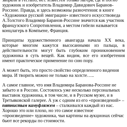
художник и изобретатель Владимир Давидович Баранов-
Россине. Правда, и здесь возможны разночтения: в книге
«Художники русской эмиграции» известного искусствоведа
А.Толстого Владимир Баранов-Россине значится как участник
французского Сопротивления, а местом гибели называется
концлагерь в Компьене, Франция.
Принципы художественного авангарда начала XX века,
которые многим кажутся высосанными из пальца, в
действительности могут быть глубоким проникновением
художника в суть вещей. Как видим, все его изобретения
имеют практическое применение по сию пору.
А может быть, это просто свойство определенного видения
мира. И творить можно не только на холсте…..
А самое главное, что имя Владимира Баранова-Россине не
забыто и в России. Состоялось уже несколько персональных
выставок художника, в том числе, и в Русском музее, и в
Третьяковской галерее. А уж с одним из его «произведений» –
пятнистым камуфляжем
– сталкивался каждый из нас.
Хорошо это или плохо, но это самое известное
«произведение» художника, чьи картины на аукционах сейчас
бьют все рекорды по стоимости.