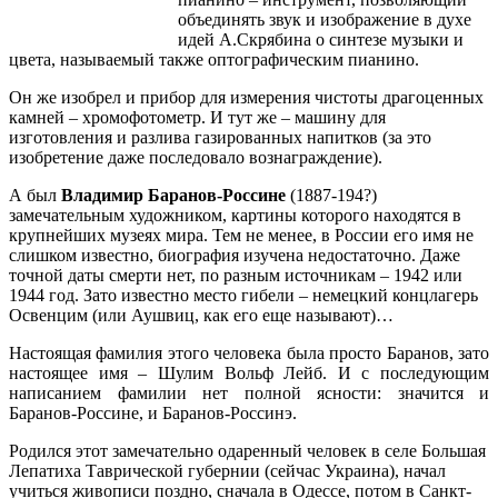
объединять звук и изображение в духе
идей А.Скрябина о синтезе музыки и
цвета, называемый также оптографическим пианино.
Он же
изобрел и прибор для измерения чистоты драгоценных
камней – хромофотометр. И тут же – машину для
изготовления и разлива газированных напитков (за это
изобретение даже последовало вознаграждение).
А был
Владимир Баранов-Россине
(1887-194?)
замечательным художником, картины которого находятся в
крупнейших музеях мира. Тем не менее, в России его имя не
слишком известно, биография изучена недостаточно. Даже
точной даты смерти нет, по разным источникам – 1942 или
1944 год. Зато известно место гибели – немецкий концлагерь
Освенцим (или Аушвиц, как его еще называют)…
Настоящая фамилия этого человека была просто Баранов, зато
настоящее имя – Шулим Вольф Лейб. И с последующим
написанием фамилии нет полной ясности: значится и
Баранов-Россине, и Баранов-Россинэ.
Родился этот замечательно одаренный человек в селе Большая
Лепатиха Таврической губернии (сейчас Украина), начал
учиться живописи поздно, сначала в Одессе, потом в Санкт-