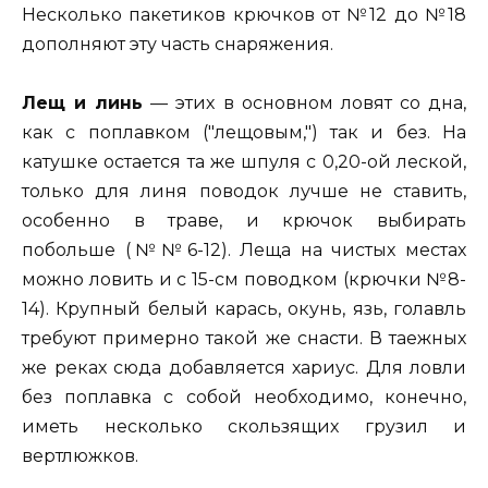
Несколько пакетиков крючков от №12 до №18
дополняют эту часть снаряжения.
Лещ и линь
— этих в основном ловят со дна,
как с поплавком ("лещовым,") так и без. На
катушке остается та же шпуля с 0,20-ой леской,
только для линя поводок лучше не ставить,
особенно в траве, и крючок выбирать
побольше (№№6-12). Леща на чистых местах
можно ловить и с 15-cм поводком (крючки №8-
14). Крупный белый карась, окунь, язь, голавль
требуют примерно такой же снасти. В таежных
же реках сюда добавляется хариус. Для ловли
без поплавка с собой необходимо, конечно,
иметь несколько скользящих грузил и
вертлюжков.