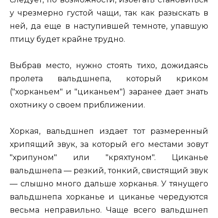
у чрезмерно густой чащи, так как разыскать в
ней, да еще в наступившей темноте, упавшую
птицу будет крайне трудно.
Выбрав место, нужно стоять тихо, дожидаясь
пролета вальдшнепа, который криком
("хорканьем" и "циканьем") заранее дает знать
охотнику о своем приближении.
Хоркая, вальдшнеп издает тот размеренный
хрипящий звук, за который его местами зовут
"хрипуном" или "кряхтуном". Циканье
вальдшнепа — резкий, тонкий, свистящий звук
— слышно много дальше хорканья. У тянущего
вальдшнепа хорканье и циканье чередуются
весьма неправильно. Чаще всего вальдшнеп