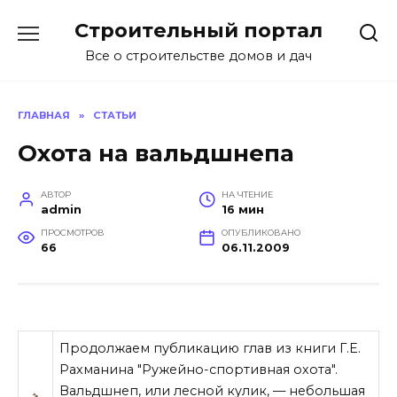
Перейти
Строительный портал
к
содержанию
Все о строительстве домов и дач
ГЛАВНАЯ
»
СТАТЬИ
Охота на вальдшнепа
АВТОР
НА ЧТЕНИЕ
admin
16 мин
ПРОСМОТРОВ
ОПУБЛИКОВАНО
66
06.11.2009
Продолжаем публикацию глав из книги Г.Е.
Рахманина "Ружейно-спортивная охота".
Вальдшнеп, или лесной кулик, — небольшая