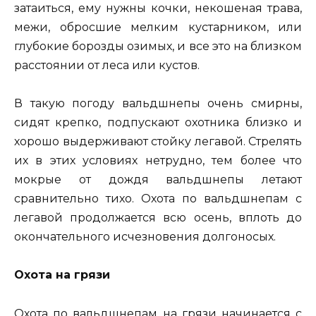
затаиться, ему нужны кочки, некошеная трава,
межи, обросшие мелким кустарником, или
глубокие борозды озимых, и все это на близком
расстоянии от леса или кустов.
В такую погоду вальдшнепы очень смирны,
сидят крепко, подпускают охотника близко и
хорошо выдерживают стойку легавой. Стрелять
их в этих условиях нетрудно, тем более что
мокрые от дождя вальдшнепы летают
сравнительно тихо. Охота по вальдшнепам с
легавой продолжается всю осень, вплоть до
окончательного исчезновения долгоносых.
Охота на грязи
Охота по вальдшнепам на грязи начинается с