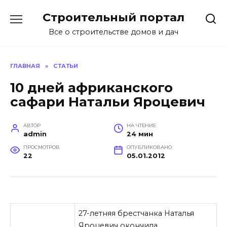
Перейти
Строительный портал
к
содержанию
Все о строительстве домов и дач
ГЛАВНАЯ
»
СТАТЬИ
10 дней африканского
сафари Натальи Яроцевич
АВТОР
НА ЧТЕНИЕ
admin
24 мин
ПРОСМОТРОВ
ОПУБЛИКОВАНО
22
05.01.2012
27-летняя брестчанка Наталья
Яроцевич окончила