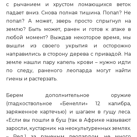
с рычанием и хрустом ломающихся веток
падает вниз. Снова полная тишина. Попал? Не
попал? А может, зверь просто спрыгнул на
землю? Быть может, ранен и готов к атаке в
любой момент? Выждав некоторое время, мы
вышли из своего укрытия и осторожно
направились в сторону дерева с привадой. На
земле нашли пару капель крови – нужно идти
по следу, раненого леопарда могут найти
гиены и растерзать.
Берем дополнительное оружие
(гладкоствольное «Бенелли» 12 калибра,
заряженное картечью) и шагаем в гущу леса.
«Если вы пошли в буш (так в Африке называют
заросли, кустарник на неокультуренных землях.
– Ред.) за раненым леопардом, не много