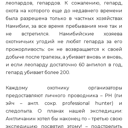
леопардов, гепардов. К сожалению, гепард,
охота на которого еще до недавнего времени
была разрешена только в частных хозяйствах
Намибии, за все время пребывания мне так и
не встретился. Намибийские хозяева
охотничьих угодий не любят гепарда за его
прожорливость: он не возвращается к своей
добыче после трапезы, а убивает вновь и вновь,
и если леопарду достаточно 60 антилоп в год,
гепард убивает более 200.
Каждому охотнику организаторы
предоставляют личного проводника – PH (пи
эйч – англ. cокр. professional hunter) и
следопыта. О планах нашей экспедиции:
Англичанин хотел бы наконец-то – третью свою
экспедицию посвятил этому! – подстрелить