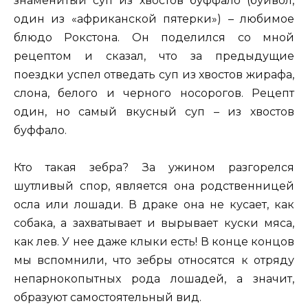
знаменитый суп из хвостов буффало (буйвол,
один из «африканской пятерки») – любимое
блюдо Рокстона. Он поделился со мной
рецептом и сказал, что за предыдущие
поездки успел отведать суп из хвостов жирафа,
слона, белого и черного носорогов. Рецепт
один, но самый вкусный суп – из хвостов
буффало.
Кто такая зебра? За ужином разгорелся
шутливый спор, является она родственницей
осла или лошади. В драке она не кусает, как
собака, а захватывает и вырывает куски мяса,
как лев. У нее даже клыки есть! В конце концов
мы вспомнили, что зебры относятся к отряду
непарнокопытных рода лошадей, а значит,
образуют самостоятельный вид.