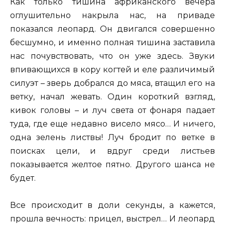
Как только тишина африканского вечера
оглушительно накрыла нас, на приваде
показался леопард. Он двигался совершенно
бесшумно, и именно полная тишина заставила
нас почувствовать, что он уже здесь. Звуки
впивающихся в кору когтей и еле различимый
силуэт – зверь добрался до мяса, втащил его на
ветку, начал жевать. Один короткий взгляд,
кивок головы – и луч света от фонаря падает
туда, где еще недавно висело мясо… И ничего,
одна зелень листвы! Луч бродит по ветке в
поисках цели, и вдруг среди листьев
показывается желтое пятно. Другого шанса не
будет.
Все происходит в доли секунды, а кажется,
прошла вечность: прицел, выстрел… И леопард