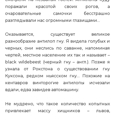
поражали красотой своих рогов, а
очаровательные самочки бесстрашно
разглядывали нас огромными глазищами…
Оказывается, существует великое
разнообразие антилоп гну. Я видела голубых и
черных, они неслись по саванне, напоминая
чертей, местное население их так и называет –
black wildebeest (черный гну – англ.). Позже я
узнала от Рокстона о существовании гну
Куксона, редком ньясском гну… Похожие на
кентавров винторогие антилопы исчезали
вдали, едва завидев автомашину.
Не мудрено, что такое количество копытных
привлекает массу хищников – львов,