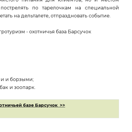
 пострелять по тарелочкам на специальной
етать на дельталете, отпраздновать событие.
и и борзыми;
ак и зоопарк.
отничьей базе Барсучок >>