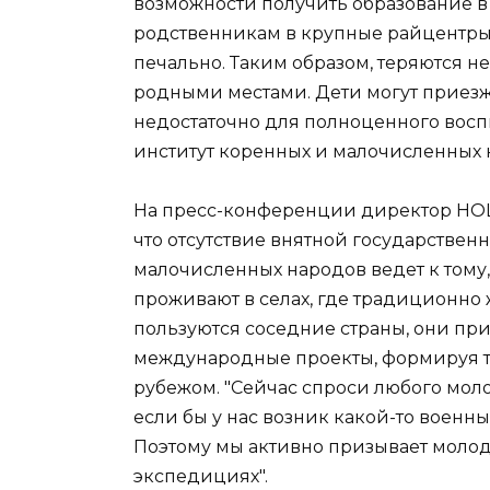
возможности получить образование в 
родственникам в крупные райцентры, 
печально. Таким образом, теряются не
родными местами. Дети могут приезжа
недостаточно для полноценного восп
институт коренных и малочисленных 
На пресс-конференции директор НОЦ
что отсутствие внятной государстве
малочисленных народов ведет к тому,
проживают в селах, где традиционно
пользуются соседние страны, они пр
международные проекты, формируя т
рубежом. "Сейчас спроси любого молод
если бы у нас возник какой-то военн
Поэтому мы активно призывает молод
экспедициях".