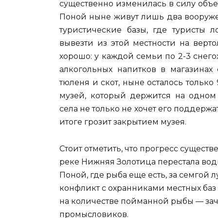
существенно изменилась в силу объек
Поной ныне живут лишь два вооруже
туристические базы, где туристы л
вывезти из этой местности на верт
хорошо: у каждой семьи по 2-3 снего
алкогольных напитков в магазинах 
тюленя и скот, ныне осталось только 
музей, который держится на одном
села не только не хочет его поддержат
итоге грозит закрытием музея.
Стоит отметить, что прогресс существ
реке Нижняя Золотица перестала води
Поной, где рыба еще есть, за семгой л
конфликт с охранниками местных баз 
на количестве пойманной рыбы — зачас
промысловиков.