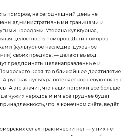
сть поморов, на сегодняшний день не
елены административными границами и
угими народами. Утеряна культурная,
льная целостность поморов. Дети поморов
ами (культурное наследие, духовное
емля) своих предков, — делают вывод
удут предприняты целенаправленные и
оморского края, то в ближайшее десятилетие
. А русская культура потеряет корневую связь с
. А это значит, что наши потомки всё больше
еде чужих народов и им всё труднее будет
инадлежность, что, в конечном счёте, ведёт
поморских селах практически нет — у них нет