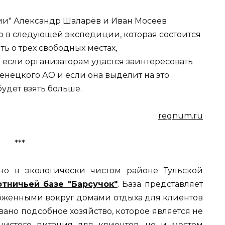
и" Александр Шаларёв и Иван Мосеев
ю в следующей экспедиции, которая состоится
ть о трех свободных местах,
 если организаторам удастся заинтересовать
нецкого АО и если она выделит на это
будет взять больше.
regnum.ru
***
но в экологически чистом районе Тульской
отничьей базе "Барсучок"
. База представляет
ложенными вокруг домами отдыха для клиентов
ано подсобное хозяйство, которое является не
чистого питания для клиентов, но и местом