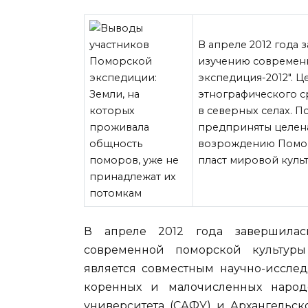
В апреле 2012 года
изучению современ
экспедиция-2012". 
этнографического 
в северных селах. П
предприняты целен
возрождению Поморс
пласт мировой культ
В апреле 2012 года завершилас
современной поморской культуры
является совместным научно-исслед
коренных и малочисленных народо
университета (САФУ) и Архангельс