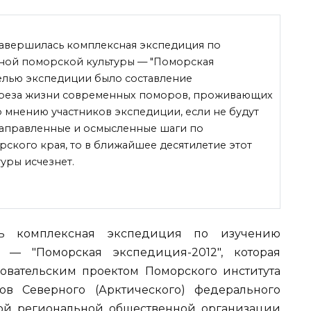
 завершилась комплексная экспедиция по
ной поморской культуры — "Поморская
Целью экспедиции было составление
среза жизни современных поморов, проживающих
о мнению участников экспедиции, если не будут
аправленные и осмысленные шаги по
кого края, то в ближайшее десятилетие
этот
уры исчезнет.
ь комплексная экспедиция по изучению
 — "Поморская экспедиция-2012", которая
овательским проектом Поморского института
в Северного (Арктического) федерального
кой региональной общественной организации