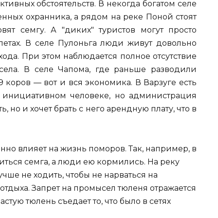
тивных обстоятельств. В некогда богатом селе
нных охранника, а рядом на реке Поной стоят
овят семгу. А "диких" туристов могут просто
олетах. В селе Пулоньга люди живут довольно
хода. При этом наблюдается полное отсутствие
села. В селе Чапома, где раньше разводили
9 коров — вот и вся экономика. В Варзуге есть
 инициативном человеке, но администрация
ь, но и хочет брать с него арендную плату, что в
енно влияет на жизнь поморов. Так, например, в
ться семга, а люди ею кормились. На реку
учше не ходить, чтобы не нарваться на
отдыха. Запрет на промысел тюленя отражается
тую тюлень съедает то, что было в сетях