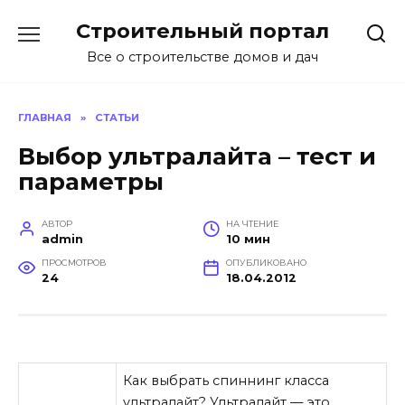
Перейти
Строительный портал
к
содержанию
Все о строительстве домов и дач
ГЛАВНАЯ
»
СТАТЬИ
Выбор ультралайта – тест и
параметры
АВТОР
НА ЧТЕНИЕ
admin
10 мин
ПРОСМОТРОВ
ОПУБЛИКОВАНО
24
18.04.2012
Как выбрать спиннинг класса
ультралайт? Ультралайт — это