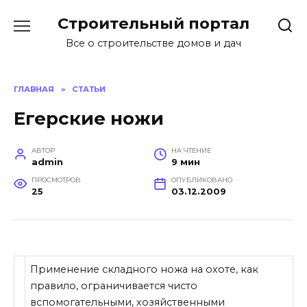
Перейти
Строительный портал
к
содержанию
Все о строительстве домов и дач
ГЛАВНАЯ
»
СТАТЬИ
Егерские ножи
АВТОР
НА ЧТЕНИЕ
admin
9 мин
ПРОСМОТРОВ
ОПУБЛИКОВАНО
25
03.12.2009
Применение складного ножа на охоте, как
правило, ограничивается чисто
вспомогательными, хозяйственными