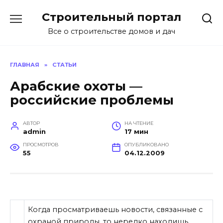
Перейти
Строительный портал
к
содержанию
Все о строительстве домов и дач
ГЛАВНАЯ
»
СТАТЬИ
Арабские охоты —
российские проблемы
АВТОР
НА ЧТЕНИЕ
admin
17 мин
ПРОСМОТРОВ
ОПУБЛИКОВАНО
55
04.12.2009
Когда просматриваешь новости, связанные с
охраной природы, то нередко находишь