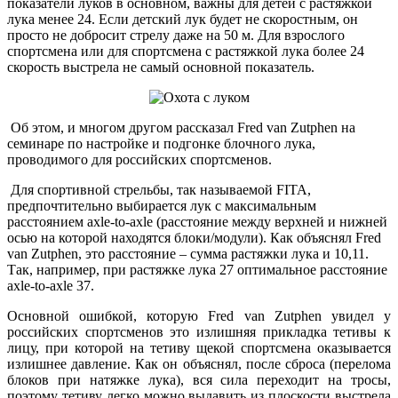
показатели луков в основном, важны для детей с растяжкой
лука менее 24. Если детский лук будет не скоростным, он
просто не добросит стрелу даже на 50 м. Для взрослого
спортсмена или для спортсмена с растяжкой лука более 24
скорость выстрела не самый основной показатель.
Об этом, и многом другом рассказал Fred van Zutphen на
семинаре по настройке и подгонке блочного лука,
проводимого для российских спортсменов.
Для спортивной стрельбы, так называемой FITA,
предпочтительно выбирается лук с максимальным
расстоянием axle-to-axle (расстояние между верхней и нижней
осью на которой находятся блоки/модули). Как объяснял Fred
van Zutphen, это расстояние – сумма растяжки лука и 10,11.
Так, например, при растяжке лука 27 оптимальное расстояние
axle-to-axle 37.
Основной ошибкой, которую Fred van Zutphen увидел у
российских спортсменов это излишняя прикладка тетивы к
лицу, при которой на тетиву щекой спортсмена оказывается
излишнее давление. Как он объяснял, после сброса (перелома
блоков при натяжке лука), вся сила переходит на тросы,
поэтому тетиву легко можно выдавить из плоскости выстрела