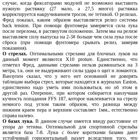
случае, когда фиксаторами модулей не возможно выставить
нужную растяжку (27 мало, а 27,5 много) растяжка
корректируется накручиванием тросов, не тетивой. О релизах.
Фред показал, каким образом выставляется релиз системы
back tension. При помощи фунтомера замеряется сила лука
после перелома, в растянутом положении. Затем мы на релизе
выставляем силу выпуска на 2-3# больше чем сила лука после
сброса (при помощи фунтомера срывать релиз, замеряя
показания).
О стрелах.
Оптимальными стрелами для блочных луков на
данный момент являются X10 proture. Единственно, что
отметил Фред, данными стрелами нельзя разминаться на 3
метра, т.к. они не выдерживают силы удара о щит и ломаются.
Ванзупен сказал, что у него нет оснований не доверять
таблицам выбора стрел, которые находятся в журналах Easton,
единственно надо уметь ими пользоваться, но об этом в
другой раз. Оперение, при котором собирается наилучшая
кучность попадания FFS 187, которое наклеивается на стрелу
немного под углом таким образом, что разница между
нижним краем пера и верхним составляет 1мм., естественно
справа налево.
О базах лука.
В данном случае имеется ввиду расстояние от
упора до тетивы. Оптимальной для спортивной стрельбы
является база 7-8. Луки с более короткими базами дают
устойчивый горизонтальный разлет вследствии того, что