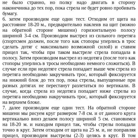
не было странно, но полку надо двигать в сторону
наконечника до тех пор, пока стрела не будет ровно пробивать
бумагу.
6. затем производим еще один тест. Отходим от щита на
расстояние 18-20 м., предварительно наклеив на щит (можно
на обратной стороне мишени) горизонтальную полосу
шириной 3-4 см. Производим выстрел из сильного перетяга
(спортсмен должен, после того как стопоры уперлись в трос
сделать дотяг с максимально возможной силой) и ставим
прицел так, чтобы при таком выстреле стрела попадала в
полосу. Затем производим выстрел из недотяга (после того как
стопоры уперлись в тросы необходимо немного сложиться). В
случае если при недотяге стрела попадает выше чем стрела из
перетяга необходимо закручивать трос, который фиксируется
на нижний блок до тех пор, пока стрелы, выпущенные при
разных дотягах не перестанут разлетаться по вертикали. В
случае, когда стрела из недотяга попадает ниже стрелы из
перетяга необходимо накручивать трос, который фиксируется
на верхнем блоке.
7. далее производим еще один тест. На обратной стороне
мишени мы рисуем круг размером 7-8 см. и от данного круга
вертикально вниз делаем полосу шириной 5 см. становимся
на 18-20 м. и находим прицел так, чтобы стрелы попадали
точно в круг. Затем отходим от щита на 25 м. и, не поправляя
прицел, производим выстрелы (2-3) целясь в круг. В том