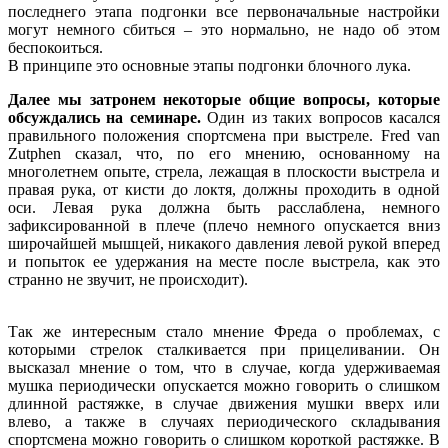
последнего этапа подгонки все первоначальные настройки
могут немного сбиться – это нормально, не надо об этом
беспокоиться.
В принципе это основные этапы подгонки блочного лука.
Далее мы затронем некоторые общие вопросы, которые
обсуждались на семинаре.
Один из таких вопросов касался
правильного положения спортсмена при выстреле. Fred van
Zutphen сказал, что, по его мнению, основанному на
многолетнем опыте, стрела, лежащая в плоскости выстрела и
правая рука, от кисти до локтя, должны проходить в одной
оси. Левая рука должна быть расслаблена, немного
зафиксированной в плече (плечо немного опускается вниз
широчайшей мышцей, никакого давления левой рукой вперед
и попыток ее удержания на месте после выстрела, как это
странно не звучит, не происходит).
Так же интересным стало мнение Фреда о проблемах, с
которыми стрелок сталкивается при прицеливании. Он
высказал мнение о том, что в случае, когда удерживаемая
мушка периодически опускается можно говорить о слишком
длинной растяжке, в случае движения мушки вверх или
влево, а также в случаях периодического складывания
спортсмена можно говорить о слишком короткой растяжке. В