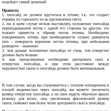
подойдет самый дешевый.
Правила:
1. пипсайд не должен крутиться в тетиве, т.к. это создает
отрывы по горизонту из-за преломления света.
2. ни в коем случае нельзя выставлять положение пипсайда
перекидыванием ниток с одной его стороны на другую, это
пожжет привести к обрыву ниток тетивы. Необходимо
поворачивать тетиву, при необходимости сильно довернуть
пип – повернуть верхнюю петлю тетивы, при небольшом
развороте – нижнюю.
3. чем дальше положение пипсайда от глаза, тем отверстие
должно быть больше.
4. при прицеливании необходимо центровать скоп в
отверстии пипсайда, и при этом расстояние между
окружностью скопа и пипсайда должно быть минимальным.
В том случае, когда вы сталкиваетесь с плохим освещением и
плохой видимостью через пипсайд, вы можете увеличить
размер отверстия пипсайда, а на скоп надеть обычную яркую
резинку для волос, она, увеличивая фактический размер
скопа, поможет вам более четко центровать скоп в пипсайде.