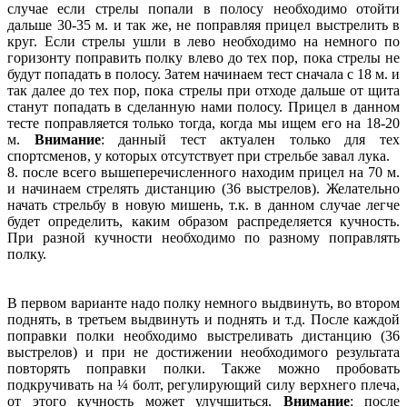
случае если стрелы попали в полосу необходимо отойти
дальше 30-35 м. и так же, не поправляя прицел выстрелить в
круг. Если стрелы ушли в лево необходимо на немного по
горизонту поправить полку влево до тех пор, пока стрелы не
будут попадать в полосу. Затем начинаем тест сначала с 18 м. и
так далее до тех пор, пока стрелы при отходе дальше от щита
станут попадать в сделанную нами полосу. Прицел в данном
тесте поправляется только тогда, когда мы ищем его на 18-20
м.
Внимание
: данный тест актуален только для тех
спортсменов, у которых отсутствует при стрельбе завал лука.
8. после всего вышеперечисленного находим прицел на 70 м.
и начинаем стрелять дистанцию (36 выстрелов). Желательно
начать стрельбу в новую мишень, т.к. в данном случае легче
будет определить, каким образом распределяется кучность.
При разной кучности необходимо по разному поправлять
полку.
В первом варианте надо полку немного выдвинуть, во втором
поднять, в третьем выдвинуть и поднять и т.д. После каждой
поправки полки необходимо выстреливать дистанцию (36
выстрелов) и при не достижении необходимого результата
повторять поправки полки. Также можно пробовать
подкручивать на ¼ болт, регулирующий силу верхнего плеча,
от этого кучность может улучшиться.
Внимание
: после