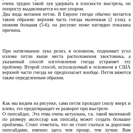
очень трудно такой лук удержать в плоскости выстрела, он
попросту выдавливается из нее упором.
Два вида мотания петли. В Европе гнездо обычно мотается
таким образом: верхняя часть гнезда маленькая (2 узла), а
нижняя большая (5-6), на рисунке ниже наглядно показана
причина.
При натягивании лука релиз, в основном, поднимает угол
излома петли выше места расположения хвостовика, а
указанный способ изготовления гнезда устраняет эту
проблему. Второй способ, используемый в основном в США
верхней части гнезда не предполагает вообще. Петля вяжется
также определенным образом.
Как мы видим на рисунке, сама петля проходит снизу вверх и
влево, это предотвращает ее разворот при выстреле.
О пипсайдах. Эта тема очень актуальна, т.к. такой маленький
по размеру аксессуар как пипсайд может создать большие
проблемы. Стоит отметить, что не стоит гнаться за дорогими
пипсайдами, именно здесь чем проще, тем лучше. Вам