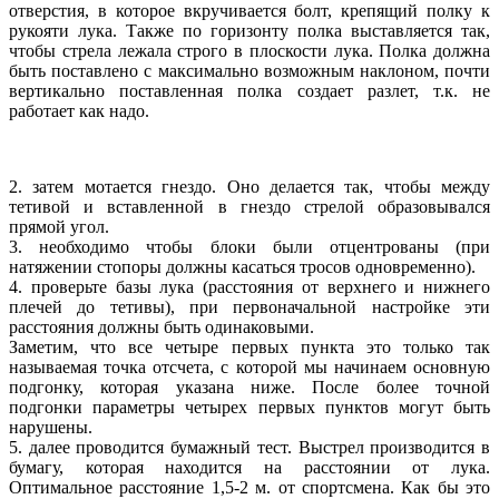
отверстия, в которое вкручивается болт, крепящий полку к
рукояти лука. Также по горизонту полка выставляется так,
чтобы стрела лежала строго в плоскости лука. Полка должна
быть поставлено с максимально возможным наклоном, почти
вертикально поставленная полка создает разлет, т.к. не
работает как надо.
2. затем мотается гнездо. Оно делается так, чтобы между
тетивой и вставленной в гнездо стрелой образовывался
прямой угол.
3. необходимо чтобы блоки были отцентрованы (при
натяжении стопоры должны касаться тросов одновременно).
4. проверьте базы лука (расстояния от верхнего и нижнего
плечей до тетивы), при первоначальной настройке эти
расстояния должны быть одинаковыми.
Заметим, что все четыре первых пункта это только так
называемая точка отсчета, с которой мы начинаем основную
подгонку, которая указана ниже. После более точной
подгонки параметры четырех первых пунктов могут быть
нарушены.
5. далее проводится бумажный тест. Выстрел производится в
бумагу, которая находится на расстоянии от лука.
Оптимальное расстояние 1,5-2 м. от спортсмена. Как бы это