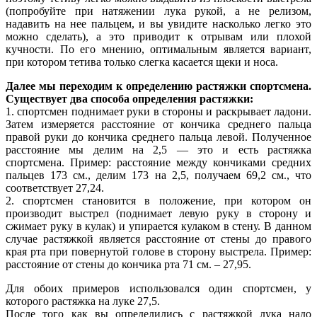
(попробуйте при натяжении лука рукой, а не релизом,
надавить на нее пальцем, и вы увидите насколько легко это
можно сделать), а это приводит к отрывам или плохой
кучности. По его мнению, оптимальным является вариант,
при котором тетива только слегка касается щеки и носа.
Далее мы переходим к определению растяжки спортсмена.
Существует два способа определения растяжки:
1. спортсмен поднимает руки в стороны и раскрывает ладони.
Затем измеряется расстояние от кончика среднего пальца
правой руки до кончика среднего пальца левой. Полученное
расстояние мы делим на 2,5 — это и есть растяжка
спортсмена. Пример: расстояние между кончиками средних
пальцев 173 см., делим 173 на 2,5, получаем 69,2 см., что
соответствует 27,24.
2. спортсмен становится в положение, при котором он
производит выстрел (поднимает левую руку в сторону и
сжимает руку в кулак) и упирается кулаком в стену. В данном
случае растяжкой является расстояние от стены до правого
края рта при повернутой голове в сторону выстрела. Пример:
расстояние от стены до кончика рта 71 см. – 27,95.
Для обоих примеров использовался один спортсмен, у
которого растяжка на луке 27,5.
После того как вы определились с растяжкой лука надо