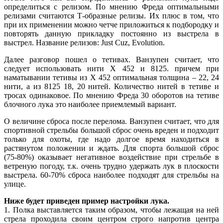
определиться с релизом. По мнению Фреда оптимальными
релизами считаются Т-образные релизы. Их плюс в том, что
при их применении можно четче приложиться к подбородку и
повторять данную прикладку постоянно из выстрела в
выстрел. Название релизов: Just Cuz, Evolution.
Далее разговор пошел о тетивах. Ванзупен считает, что
следует использовать нити Х 452 и 8125. причем при
наматывании тетивы из Х 452 оптимальная толщина – 22, 24
нити, а из 8125 18, 20 нитей. Количество нитей в тетиве и
тросах одинаковое. По мнению Фреда 30 оборотов на тетиве
блочного лука это наиболее приемлемый вариант.
О величине сброса после перелома. Ванзупен считает, что для
спортивной стрельбы большой сброс очень вреден и подходит
только для охоты, где надо долгое время находиться в
растянутом положении и ждать. Для спорта большой сброс
(75-80%) оказывает негативное воздействие при стрельбе в
ветреную погоду, т.к. очень трудно удержать лук в плоскости
выстрела. 60-70% сброса наиболее подходят для стрельбы на
улице.
Ниже будет приведен пример настройки лука.
1. Полка выставляется таким образом, чтобы лежащая на ней
стрела проходила своим центром строго напротив центра