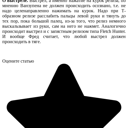
О выстреле.
Выстрел, а именно нажатие на курок релиза, по
мнению Ванзупена не должен происходить осознано, т.е. не
надо целенаправленно нажимать на курок. Надо при Т-
образном релизе расслабить пальцы левой руки и тянуть до
тех пор, пока большой палец, из-за того, что релиз немного
выскальзывает из руки, сам на него не нажмет. Аналогично
происходит выстрел и с запястным релизом типа Fletch Hunter.
И вообще Фред считает, что любой выстрел должен
происходить в тяге.
Оцените статью