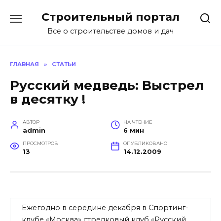
Перейти
Строительный портал
к
содержанию
Все о строительстве домов и дач
ГЛАВНАЯ
»
СТАТЬИ
Русский медведь: Выстрел
в десятку !
АВТОР
НА ЧТЕНИЕ
admin
6 мин
ПРОСМОТРОВ
ОПУБЛИКОВАНО
13
14.12.2009
Ежегодно в середине декабря в Спортинг-
клубе «Москва» стрелковый клуб «Русский